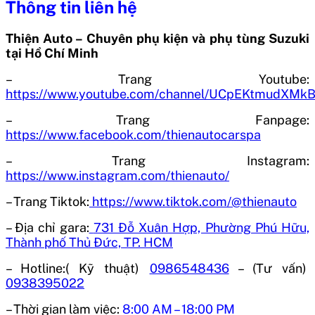
Thông tin liên hệ
Thiện Auto – Chuyên phụ kiện và phụ tùng Suzuki
tại Hồ Chí Minh
– Trang Youtube:
https://www.youtube.com/channel/UCpEKtmudXM
– Trang Fanpage:
https://www.facebook.com/thienautocarspa
– Trang Instagram:
https://www.instagram.com/thienauto/
– Trang Tiktok:
https://www.tiktok.com/@thienauto
– Địa chỉ gara:
731 Đỗ Xuân Hợp, Phường Phú Hữu,
Thành phố Thủ Đức, TP. HCM
– Hotline:( Kỹ thuật)
0986548436
– (Tư vấn)
0938395022
– Thời gian làm việc:
8:00 AM – 18:00 PM