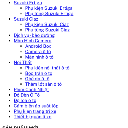
Suzuki Ertiga
Phụ kiện Suzuki Ertiga
Phụ tùng Suzuki Ertiga
Suzuki Ciaz
Phụ kiện Suzuki Ciaz
Phụ tùng Suzuki Ciaz
Dịch vụ - bảo dưỡng
Màn Hình Camera
Android Box
Camera ô tô
Màn hình ô tô
Nội Thất
Phụ kiện nội thất ô tô
Bọc trần ô tô
Ghế da ô tô
Thảm lót sàn ô tô
Phim Cách Nhiệt
Độ Đèn Ô Tô
Độ loa ô tô
Cảm biến áp suất lốp
Phụ kiện trang trí xe
Thiết bị quản lí xe