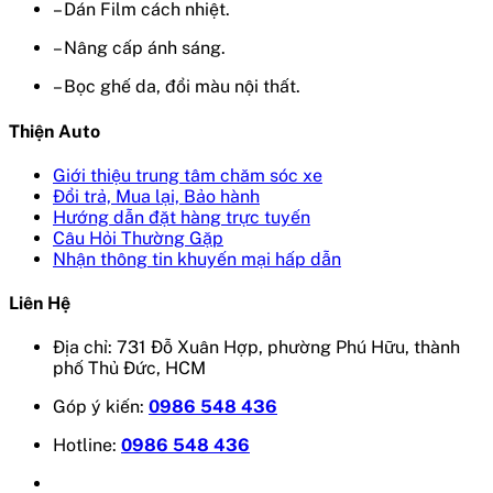
– Dán Film cách nhiệt.
– Nâng cấp ánh sáng.
– Bọc ghế da, đổi màu nội thất.
Thiện Auto
Giới thiệu trung tâm chăm sóc xe
Đổi trả, Mua lại, Bảo hành
Hướng dẫn đặt hàng trực tuyến
Câu Hỏi Thường Gặp
Nhận thông tin khuyến mại hấp dẫn
Liên Hệ
Địa chỉ: 731 Đỗ Xuân Hợp, phường Phú Hữu, thành
phố Thủ Đức, HCM
Góp ý kiến:
0986 548 436
Hotline:
0986 548 436