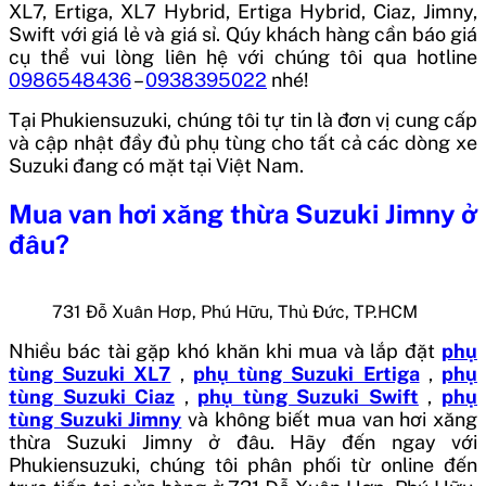
XL7, Ertiga, XL7 Hybrid, Ertiga Hybrid, Ciaz, Jimny,
Swift với giá lẻ và giá sỉ. Qúy khách hàng cần báo giá
cụ thể vui lòng liên hệ với chúng tôi qua hotline
0986548436
–
0938395022
nhé!
Tại Phukiensuzuki, chúng tôi tự tin là đơn vị cung cấp
và cập nhật đầy đủ phụ tùng cho tất cả các dòng xe
Suzuki đang có mặt tại Việt Nam.
Mua
van hơi xăng thừa Suzuki Jimny
ở
đâu?
731 Đỗ Xuân Hơp, Phú Hữu, Thủ Đức, TP.HCM
Nhiều bác tài gặp khó khăn khi mua và lắp đặt
phụ
tùng Suzuki XL7
,
phụ tùng Suzuki Ertiga
,
phụ
tùng Suzuki Ciaz
,
phụ tùng Suzuki Swift
,
phụ
tùng Suzuki Jimny
và không biết mua
van hơi xăng
thừa Suzuki Jimny
ở đâu. Hãy đến ngay với
Phukiensuzuki, chúng tôi phân phối từ online đến