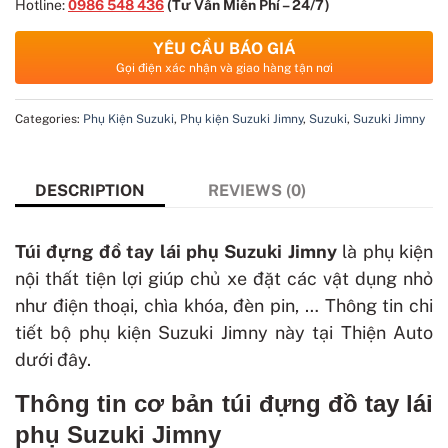
Hotline:
0986 548 436
(Tư Vấn Miễn Phí – 24/7)
YÊU CẦU BÁO GIÁ
Gọi điện xác nhận và giao hàng tận nơi
Categories:
Phụ Kiện Suzuki
,
Phụ kiện Suzuki Jimny
,
Suzuki
,
Suzuki Jimny
DESCRIPTION
REVIEWS (0)
Túi đựng đồ tay lái phụ Suzuki Jimny
là phụ kiện
nội thất tiện lợi giúp chủ xe đặt các vật dụng nhỏ
như điện thoại, chìa khóa, đèn pin, … Thông tin chi
tiết bộ phụ kiện Suzuki Jimny này tại Thiện Auto
dưới đây.
Thông tin cơ bản túi đựng đồ tay lái
phụ Suzuki Jimny