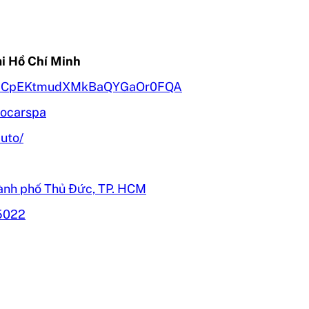
ại Hồ Chí Minh
el/UCpEKtmudXMkBaQYGaOr0FQA
tocarspa
uto/
ành phố Thủ Đức, TP. HCM
5022