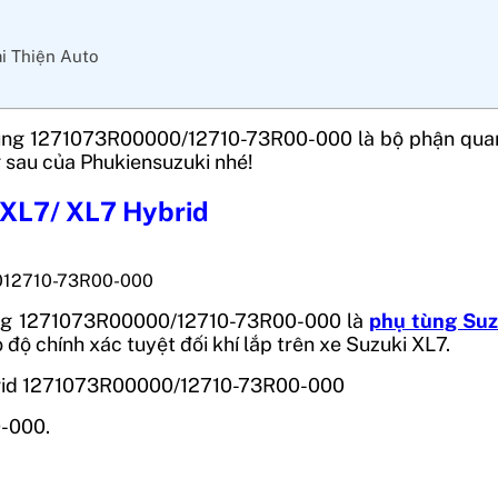
ại Thiện Auto
ùng
1271073R00000/12710-73R00-000
là bộ phận qua
 sau của Phukiensuzuki nhé!
 XL7/ XL7 Hybrid
0012710-73R00-000
ng
1271073R00000/12710-73R00-000
là
phụ tùng Suz
độ chính xác tuyệt đối khí lắp trên xe Suzuki XL7.
ybrid 1271073R00000/12710-73R00-000
-000.