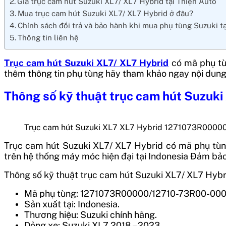
Giá trục cam hút Suzuki XL7/ XL7 Hybrid tại Thiện Auto
Mua trục cam hút Suzuki XL7/ XL7 Hybrid ở đâu?
Chính sách đổi trả và bảo hành khi mua phụ tùng Suzuki t
Thông tin liên hệ
Trục cam hút Suzuki XL7/ XL7 Hybrid
có mã phụ t
thêm thông tin phụ tùng hãy tham khảo ngay nội dung
Thông số kỹ thuật
trục cam hút Suzuki
Trục cam hút Suzuki XL7 XL7 Hybrid 1271073R000
Trục cam hút Suzuki XL7/ XL7 Hybrid
có mã phụ tù
trên hệ thống máy móc hiện đại tại
Indonesia
Đảm bảo 
Thông số kỹ thuật trục cam hút Suzuki XL7/ XL7 H
Mã phụ tùng: 1271073R00000/12710-73R00-000
Sản xuất tại: Indonesia.
Thương hiệu: Suzuki chính hãng.
Dỏng xe: Suzuki XL7 2018 – 2023