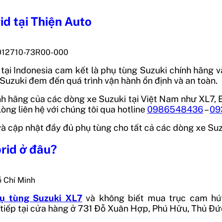
id
tại Thiện Auto
0012710-73R00-000
tại
Indonesia
cam kết là phụ tùng Suzuki chính hãng và
uzuki đem đến quá trình vận hành ổn định và an toàn.
 hãng của các dòng xe Suzuki tại Việt Nam như XL7, Ert
lòng liên hệ với chúng tôi qua hotline
0986548436
–
09
p và cập nhật đầy đủ phụ tùng cho tất cả các dòng xe Su
rid
ở đâu?
ồ Chí Minh
ụ tùng Suzuki XL7
và không biết mua
trục cam hú
c tiếp tại cửa hàng ở 731 Đỗ Xuân Hợp, Phú Hữu, Thủ Đứ