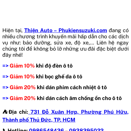
Hiện tại,
Thiện Auto – Phukiensuzuki.com
đang có
nhiều chương trình khuyến mãi hấp dẫn cho các dịch
vụ như: bảo dưỡng, sửa xe, độ xe,… Liên hệ ngay
chúng tôi để không bỏ lỡ những ưu đãi đặc biệt dưới
đây nhé!
=>
Giảm 10%
khi độ đèn ô tô
=>
Giảm 10%
khi bọc ghế da ô tô
=>
Giảm 20%
khi dán phim cách nhiệt ô tô
=>
Giảm 20%
khi dán cách âm chống ồn cho ô tô
⛺️Địa chỉ:
731 Đỗ Xuân Hợp, Phường Phú Hữu,
Thành phố Thủ Đức, TP. HCM
📞Hotline:
0986548436
–
0938395022