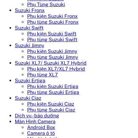
Phụ Tùng Suzuki
Suzuki Fronx
Phụ kiện Suzuki Fronx
Phụ tùng Suzuki Fronx
Suzuki Swift
Phụ kiện Suzuki Swift
Phụ tùng Suzuki Swift
Suzuki Jimny
Phụ kiện Suzuki Jimny
Phụ tùng Suzuki Jimny
Suzuki XL7/ Suzuki XL7 Hybrid
Phụ kiện XL7/XL7 Hybrid
Phụ tùng XL7
Suzuki Ertiga
Phụ kiện Suzuki Ertiga
Phụ tùng Suzuki Ertiga
Suzuki Ciaz
Phụ kiện Suzuki Ciaz
Phụ tùng Suzuki Ciaz
Dịch vụ - bảo dưỡng
Màn Hình Camera
Android Box
Camera ô tô