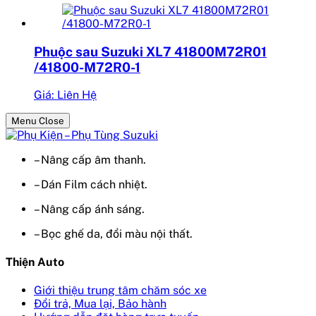
Phuộc sau Suzuki XL7 41800M72R01
/41800-M72R0-1
Giá: Liên Hệ
Menu Close
– Nâng cấp âm thanh.
– Dán Film cách nhiệt.
– Nâng cấp ánh sáng.
– Bọc ghế da, đổi màu nội thất.
Thiện Auto
Giới thiệu trung tâm chăm sóc xe
Đổi trả, Mua lại, Bảo hành