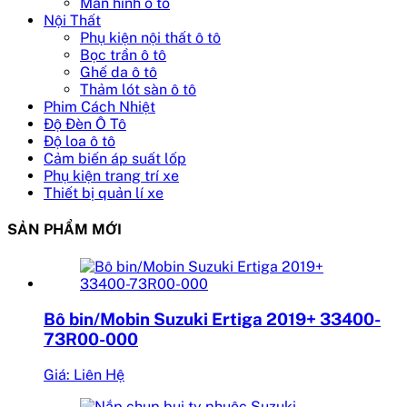
Màn hình ô tô
Nội Thất
Phụ kiện nội thất ô tô
Bọc trần ô tô
Ghế da ô tô
Thảm lót sàn ô tô
Phim Cách Nhiệt
Độ Đèn Ô Tô
Độ loa ô tô
Cảm biến áp suất lốp
Phụ kiện trang trí xe
Thiết bị quản lí xe
SẢN PHẨM MỚI
Bô bin/Mobin Suzuki Ertiga 2019+ 33400-
73R00-000
Giá: Liên Hệ