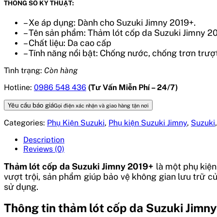
THÔNG SỐ KỸ THUẬT:
– Xe áp dụng: Dành cho Suzuki Jimny 2019+.
– Tên sản phẩm: Thảm lót cốp da Suzuki Jimny 20
– Chất liệu: Da cao cấp
– Tính năng nổi bật: Chống nước, chống trơn trượ
Tình trạng:
Còn hàng
Hotline:
0986 548 436
(Tư Vấn Miễn Phí – 24/7)
Yêu cầu báo giá
Gọi điện xác nhận và giao hàng tận nơi
Categories:
Phụ Kiện Suzuki
,
Phụ kiện Suzuki Jimny
,
Suzuki
Description
Reviews (0)
Thảm lót cốp da Suzuki Jimny 2019+
là một phụ kiện
vượt trội, sản phẩm giúp bảo vệ không gian lưu trữ c
sử dụng.
Thông tin thảm lót cốp da Suzuki Jimny