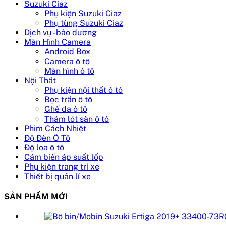
Suzuki Ciaz
Phụ kiện Suzuki Ciaz
Phụ tùng Suzuki Ciaz
Dịch vụ - bảo dưỡng
Màn Hình Camera
Android Box
Camera ô tô
Màn hình ô tô
Nội Thất
Phụ kiện nội thất ô tô
Bọc trần ô tô
Ghế da ô tô
Thảm lót sàn ô tô
Phim Cách Nhiệt
Độ Đèn Ô Tô
Độ loa ô tô
Cảm biến áp suất lốp
Phụ kiện trang trí xe
Thiết bị quản lí xe
SẢN PHẨM MỚI