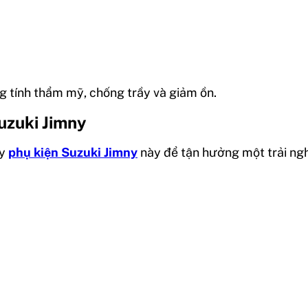
ng tính thẩm mỹ, chống trầy và giảm ồn.
uzuki Jimny
ay
phụ kiện Suzuki Jimny
này để tận hưởng một trải nghi