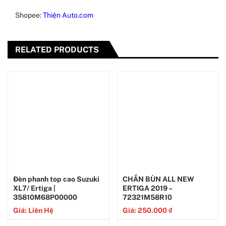
Shopee:
Thiện Auto.com
RELATED PRODUCTS
Đèn phanh top cao Suzuki
CHẮN BÙN ALL NEW
XL7/ Ertiga |
ERTIGA 2019 –
35810M68P00000
72321M58R10
Giá: Liên Hệ
Giá:
250.000
₫