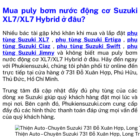
Mua
puly bơm nước động cơ Suzuki
XL7/XL7 Hybrid
ở đâu?
Nhiều bác tài gặp khó khăn khi mua và lắp đặt
phụ
tùng Suzuki XL7
,
phụ tùng Suzuki Ertiga
,
phụ
tùng Suzuki Ciaz
,
phụ tùng Suzuki Swift
,
phụ
tùng Suzuki Jimny
và không biết mua
puly bơm
nước động cơ XL7/XL7 Hybrid
ở đâu. Hãy đến ngay
với Phukiensuzuki, chúng tôi phân phối từ online đến
trực tiếp tại cửa hàng ở 731 Đỗ Xuân Hợp, Phú Hữu,
Thủ Đức, Hồ Chí Minh.
Trung tâm đã cập nhật đầy đủ phụ tùng của các
dòng xe Suzuki giúp quý khách hàng đặt mọi lúc và
mọi nơi. Bên cạnh đó, Phukiensuzuki.com cung cấp
đầy đủ các hình thức thanh toán đáp ứng mọi vấn đề
của quý khách hàng.
Thiện Auto – Chuyên Suzuki 731 Đỗ Xuân Hợp, Long T