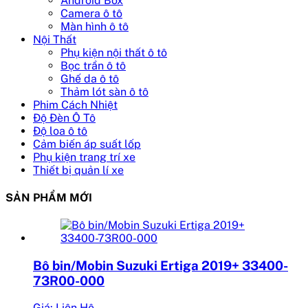
Android Box
Camera ô tô
Màn hình ô tô
Nội Thất
Phụ kiện nội thất ô tô
Bọc trần ô tô
Ghế da ô tô
Thảm lót sàn ô tô
Phim Cách Nhiệt
Độ Đèn Ô Tô
Độ loa ô tô
Cảm biến áp suất lốp
Phụ kiện trang trí xe
Thiết bị quản lí xe
SẢN PHẨM MỚI
Bô bin/Mobin Suzuki Ertiga 2019+ 33400-
73R00-000
Giá: Liên Hệ