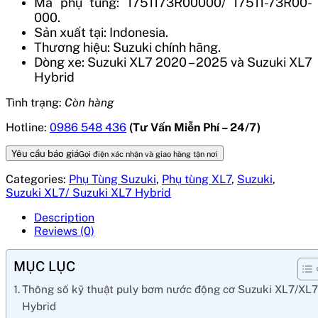
Mã phụ tùng: 1751173R00000/ 17511-73R00-
000.
Sản xuất tại: Indonesia.
Thương hiệu: Suzuki chính hãng.
Dòng xe:
Suzuki XL7 2020 – 2025 và Suzuki XL7
Hybrid
Tình trạng:
Còn hàng
Hotline:
0986 548 436
(Tư Vấn Miễn Phí – 24/7)
Yêu cầu báo giá
Gọi điện xác nhận và giao hàng tận nơi
Categories:
Phụ Tùng Suzuki
,
Phụ tùng XL7
,
Suzuki
,
Suzuki XL7/ Suzuki XL7 Hybrid
Description
Reviews (0)
MỤC LỤC
Thông số kỹ thuật puly bơm nước động cơ Suzuki XL7/XL
Hybrid