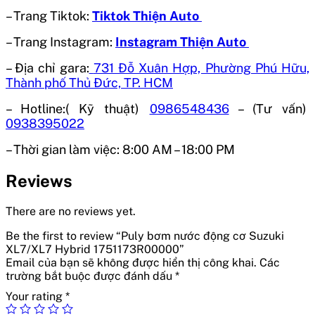
– Trang Tiktok:
Tiktok Thiện Auto
– Trang Instagram:
Instagram Thiện Auto
– Địa chỉ gara:
731 Đỗ Xuân Hợp, Phường Phú Hữu,
Thành phố Thủ Đức, TP. HCM
– Hotline:( Kỹ thuật)
0986548436
– (Tư vấn)
0938395022
– Thời gian làm việc:
8:00 AM – 18:00 PM
Reviews
There are no reviews yet.
Be the first to review “Puly bơm nước động cơ Suzuki
XL7/XL7 Hybrid 1751173R00000”
Email của bạn sẽ không được hiển thị công khai.
Các
trường bắt buộc được đánh dấu
*
Your rating
*