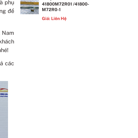
là phụ
41800M72R01 /41800-
M72R0-1
ùng để
Giá: Liên Hệ
ệt Nam
 khách
hé!
cả các