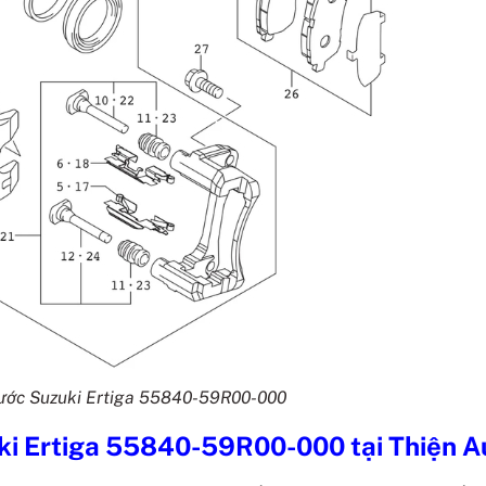
rước Suzuki Ertiga 55840-59R00-000
uki Ertiga 55840-59R00-000
tại Thiện A