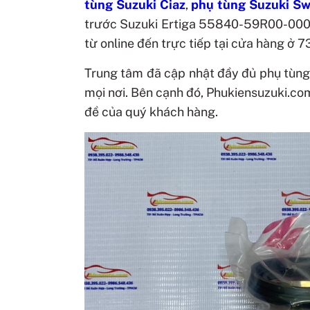
tùng Suzuki Ciaz
,
phụ tùng Suzuki Sw
trước Suzuki Ertiga 55840-59R00-00
từ online đến trực tiếp tại cửa hàng ở 
Trung tâm đã cập nhật đầy đủ phụ tùng
mọi nơi. Bên cạnh đó, Phukiensuzuki.co
đề của quý khách hàng.