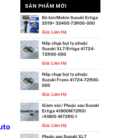
SẢN PHẨM MỚI
Bô bin/Mobin Suzuki Ertiga
2019+ 33400-73R00-000
Giá: Liên Hệ
Nắp chụp bụi ty phuộc
Suzuki XL7/Ertiga 41724-
72R00-000
Giá: Liên Hệ
Nắp chụp bụi ty phuộc
Suzuki Fronx 41724-72R00-
000
Giá: Liên Hệ
Giảm xóc/ Phuộc sau Suzuki
Ertiga 41800M72R01
/41800-M72R0-1
uto
Giá: Liên Hệ
Phuộc sau Suzuki XL7