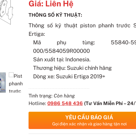
Giá:
Liên Hệ
THÔNG SỐ KỸ THUẬT:
Thông số kỹ thuật piston phanh trước S
Ertiga:
Mã phụ tùng: 55840-59R
000/5584059R00000
Sản xuất tại: Indonesia.
Thương hiệu: Suzuki chính hãng
Dòng xe: Suzuki Ertiga 2019+
Tình trạng:
Còn hàng
Hotline:
0986 548 436
(Tư Vấn Miễn Phí – 24/
YÊU CẦU BÁO GIÁ
Gọi điện xác nhận và giao hàng tận nơi