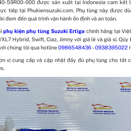
840-59R00-000
được sản xuất tại
Indonesia
cam kết 
rực tiếp tại Phukiensuzuki.com. Phụ tùng này được d
i đem đến quá trình vận hành ổn định và an toàn.
ối
phụ kiện phụ tùng Suzuki Ertiga
chính hãng tại Vi
7 Hybrid, Swift, Ciaz, Jimny với giá lẻ và giá sỉ. Qúy
 với chúng tôi qua hotline
0986548436
–
0938395022
n
 đơn vị cung cấp và cập nhật đầy đủ phụ tùng cho tất 
m.