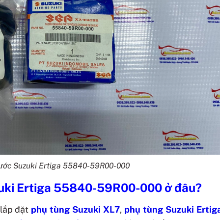
rước Suzuki Ertiga 55840-59R00-000
zuki Ertiga 55840-59R00-000
ở đâu?
 lắp đặt
phụ tùng Suzuki XL7
,
phụ tùng Suzuki Ertig