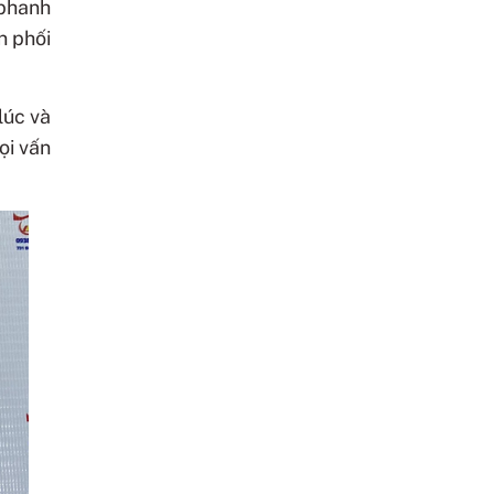
 phanh
n phối
lúc và
ọi vấn