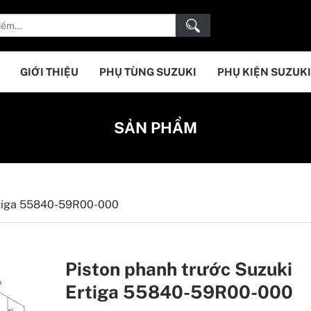
GIỚI THIỆU
PHỤ TÙNG SUZUKI
PHỤ KIỆN SUZUKI
SẢN PHẨM
rtiga 55840-59R00-000
Piston phanh trước Suzuki
Ertiga 55840-59R00-000