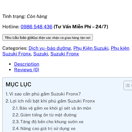
Tình trạng:
Còn hàng
Hotline:
0986 548 436
(Tư Vấn Miễn Phí – 24/7)
Yêu cầu báo giá
Gọi điện xác nhận và giao hàng tận nơi
Categories:
Dịch vụ - bảo dưỡng
,
Phụ Kiện Suzuki
,
Phụ kiện
Suzuki Fronx
,
Suzuki
,
Suzuki Fronx
Description
Reviews (0)
MỤC LỤC
Vì sao cần phủ gầm Suzuki Fronx?
Lợi ích nổi bật khi phủ gầm Suzuki Fronx
Bảo vệ gầm xe khỏi gỉ sét và ăn mòn
Giảm tiếng ồn từ mặt đường
Tăng độ bền cho khung sườn xe
Nâng cao giá trị sử dụng xe