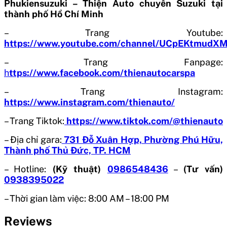
Phukiensuzuki – Thiện Auto chuyên Suzuki tại
thành phố Hồ Chí Minh
– Trang Youtube:
https://www.youtube.com/channel/UCpEKtmud
– Trang Fanpage:
h
ttps://www.facebook.com/thienautocarspa
– Trang Instagram:
https://www.instagram.com/thienauto/
– Trang Tiktok:
https://www.tiktok.com/@thienauto
– Địa chỉ gara:
731 Đỗ Xuân Hợp, Phường Phú Hữu,
Thành phố Thủ Đức, TP. HCM
– Hotline:
(Kỹ thuật)
0986548436
–
(Tư vấn)
0938395022
– Thời gian làm việc: 8:00 AM – 18:00 PM
Reviews