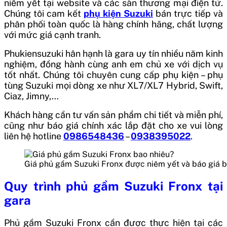
niêm yết tại website và các sàn thương mại điện tử.
Chúng tôi cam kết
phụ kiện Suzuki
bán trực tiếp và
phân phối toàn quốc là hàng chính hãng, chất lượng
với mức giá cạnh tranh.
Phukiensuzuki hân hạnh là gara uy tín nhiều năm kinh
nghiệm, đồng hành cùng anh em chủ xe với dịch vụ
tốt nhất. Chúng tôi chuyên cung cấp phụ kiện – phụ
tùng Suzuki mọi dòng xe như
XL7/XL7 Hybrid, Swift,
Ciaz, Jimny,…
Khách hàng cần tư vấn sản phẩm chi tiết và miễn phí,
cũng như báo giá chính xác lắp đặt cho xe vui lòng
liên hệ hotline
0986548436
–
0938395022
.
Giá phủ gầm Suzuki Fronx được niêm yết và báo giá b
Quy trình phủ gầm Suzuki Fronx tại
gara
Phủ gầm Suzuki Fronx cần được thực hiện tại các