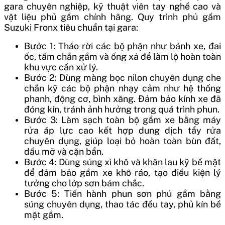
gara chuyên nghiệp, kỹ thuật viên tay nghề cao và
vật liệu phủ gầm chính hãng. Quy trình phủ gầm
Suzuki Fronx tiêu chuẩn tại gara:
Bước 1: Tháo rời các bộ phận như bánh xe, đai
ốc, tấm chắn gầm và ống xả để làm lộ hoàn toàn
khu vực cần xử lý.
Bước 2: Dùng màng bọc nilon chuyên dụng che
chắn kỹ các bộ phận nhạy cảm như hệ thống
phanh, động cơ, bình xăng. Đảm bảo kính xe đã
đóng kín, tránh ảnh hưởng trong quá trình phun.
Bước 3: Làm sạch toàn bộ gầm xe bằng máy
rửa áp lực cao kết hợp dung dịch tẩy rửa
chuyên dụng, giúp loại bỏ hoàn toàn bùn đất,
dầu mỡ và cặn bẩn.
Bước 4: Dùng súng xì khô và khăn lau kỹ bề mặt
để đảm bảo gầm xe khô ráo, tạo điều kiện lý
tưởng cho lớp sơn bám chắc.
Bước 5: Tiến hành phun sơn phủ gầm bằng
súng chuyên dụng, thao tác đều tay, phủ kín bề
mặt gầm.