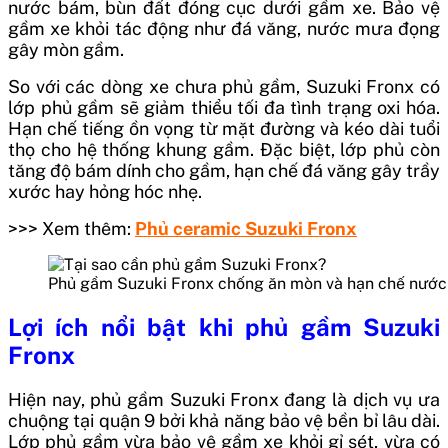
nước bám, bùn đất đóng cục dưới gầm xe. Bảo vệ
gầm xe khỏi tác động như đá văng, nước mưa đọng
gây mòn gầm.
So với các dòng xe chưa phủ gầm, Suzuki Fronx có
lớp phủ gầm sẽ giảm thiểu tối đa tình trạng oxi hóa.
Hạn chế tiếng ồn vọng từ mặt đường và kéo dài tuổi
thọ cho hệ thống khung gầm. Đặc biệt, lớp phủ còn
tăng độ bám dính cho gầm, hạn chế đá văng gây trầy
xước hay hỏng hóc nhẹ.
>>> Xem thêm:
Phủ ceramic Suzuki Fronx
Phủ gầm Suzuki Fronx chống ăn mòn và hạn chế nước
Lợi ích nổi bật khi phủ gầm Suzuki
Fronx
Hiện nay, phủ gầm Suzuki Fronx đang là dịch vụ ưa
chuộng tại quận 9 bởi khả năng bảo vệ bền bỉ lâu dài.
Lớp phủ gầm vừa bảo vệ gầm xe khỏi gỉ sét, vừa có