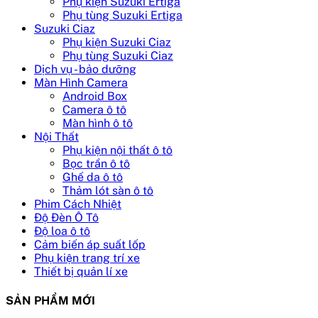
Phụ kiện Suzuki Ertiga
Phụ tùng Suzuki Ertiga
Suzuki Ciaz
Phụ kiện Suzuki Ciaz
Phụ tùng Suzuki Ciaz
Dịch vụ - bảo dưỡng
Màn Hình Camera
Android Box
Camera ô tô
Màn hình ô tô
Nội Thất
Phụ kiện nội thất ô tô
Bọc trần ô tô
Ghế da ô tô
Thảm lót sàn ô tô
Phim Cách Nhiệt
Độ Đèn Ô Tô
Độ loa ô tô
Cảm biến áp suất lốp
Phụ kiện trang trí xe
Thiết bị quản lí xe
SẢN PHẨM MỚI