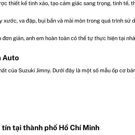
c thiết kế tinh xảo, tạo cảm giác sang trọng, tinh tế, t
rầy xước, va đập, bụi bẩn và mài mòn trong quá trình sử
o đơn giản, anh em hoàn toàn có thể tự thực hiện tại n
n Auto
 thất của Suzuki Jimny. Dưới đây là một số mẫu ốp cơ b
 tín tại thành phố Hồ Chí Minh