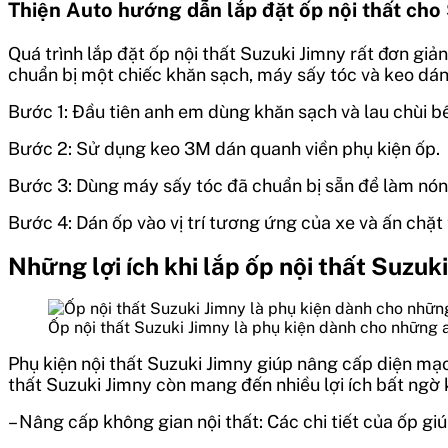
Thiện Auto hướng dẫn lắp đặt ốp nội thất cho
Quá trình lắp đặt ốp nội thất Suzuki Jimny rất đơn giả
chuẩn bị một chiếc khăn sạch, máy sấy tóc và keo dá
Bước 1: Đầu tiên anh em dùng khăn sạch và lau chùi b
Bước 2: Sử dụng keo 3M dán quanh viền phụ kiện ốp.
Bước 3: Dùng máy sấy tóc đã chuẩn bị sẵn để làm nóng
Bước 4: Dán ốp vào vị trí tương ứng của xe và ấn chặt 
Những lợi ích khi lắp ốp nội thất Suzuk
Ốp nội thất Suzuki Jimny là phụ kiện dành cho những 
Phụ kiện nội thất Suzuki Jimny giúp nâng cấp diện mạo 
thất Suzuki Jimny còn mang đến nhiều lợi ích bất ngờ
– Nâng cấp không gian nội thất: Các chi tiết của ốp gi