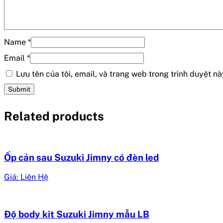
Name
*
Email
*
Lưu tên của tôi, email, và trang web trong trình duyệt này
Related products
Ốp cản sau Suzuki Jimny có đèn led
Giá: Liên Hệ
Độ body kit Suzuki Jimny mẫu LB