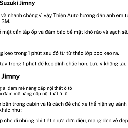
 Suzuki Jimny
n và nhanh chóng vì vậy Thiện Auto hướng dẫn anh em tự 
n 3M.
ề mặt cần lắp ốp và đảm bảo bề mặt khô ráo và sạch sẽ
 keo trong 1 phút sau đó từ từ tháo lớp bọc keo ra.
tay trong 1 phút để keo dính chắc hơn. Lưu ý không lau 
i Jimny
ai đam mê nâng cấp nội thất ô tô
bên trong cabin và là cách để chủ xe thể hiện sự sành đ
 khác như:
úp che đi những chi tiết nhựa đơn điệu, mang đến vẻ đẹp