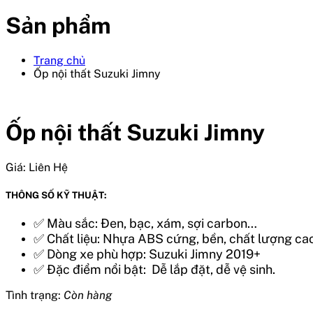
Sản phẩm
Trang chủ
Ốp nội thất Suzuki Jimny
Ốp nội thất Suzuki Jimny
Giá:
Liên Hệ
THÔNG SỐ KỸ THUẬT:
✅
Màu sắc: Đen, bạc, xám, sợi carbon…
✅
Chất liệu: Nhựa ABS cứng, bền, chất lượng cao
✅
Dòng xe phù hợp: Suzuki Jimny 2019+
✅
Đặc điểm nổi bật: Dễ lắp đặt, dễ vệ sinh.
Tình trạng:
Còn hàng