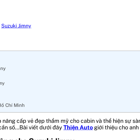
,
Suzuki Jimny
mny
mny
 Hồ Chí Minh
úp nâng cấp vẻ đẹp thẩm mỹ cho cabin và thể hiện sự sà
 cần số…Bài viết dưới đây
Thiện Auto
giới thiệu cho anh