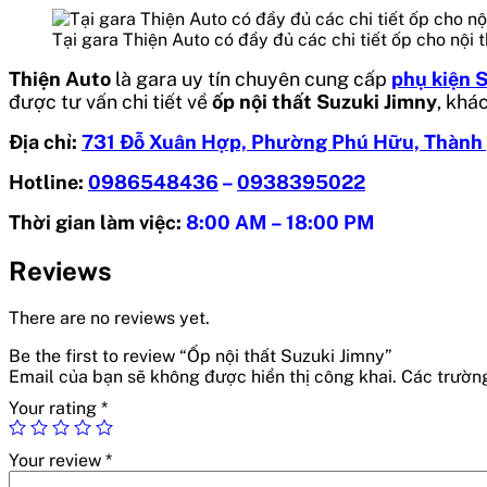
Tại gara Thiện Auto có đầy đủ các chi tiết ốp cho nội 
Thiện Auto
là gara uy tín chuyên cung cấp
phụ kiện 
được tư vấn chi tiết về
ốp nội thất Suzuki Jimny
, khá
Địa chỉ:
731 Đỗ Xuân Hợp, Phường Phú Hữu, Thành
Hotline:
0986548436
–
0938395022
Thời gian làm việc:
8:00 AM – 18:00 PM
Reviews
There are no reviews yet.
Be the first to review “Ốp nội thất Suzuki Jimny”
Email của bạn sẽ không được hiển thị công khai.
Các trườn
Your rating
*
Your review
*