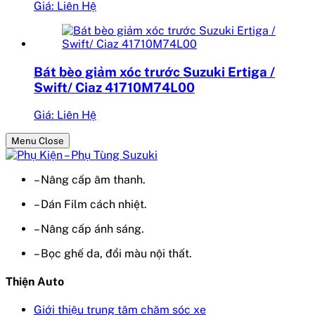
Giá: Liên Hệ
Bát bèo giảm xóc trước Suzuki Ertiga /
Swift/ Ciaz 41710M74L00
Giá: Liên Hệ
Menu Close
– Nâng cấp âm thanh.
– Dán Film cách nhiệt.
– Nâng cấp ánh sáng.
– Bọc ghế da, đổi màu nội thất.
Thiện Auto
Giới thiệu trung tâm chăm sóc xe