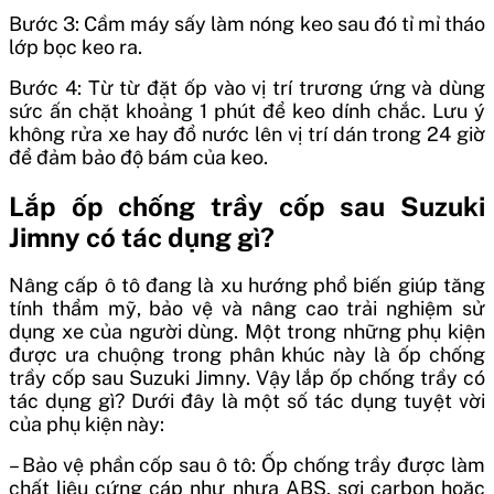
Bước 3: Cầm máy sấy làm nóng keo sau đó tỉ mỉ tháo
lớp bọc keo ra.
Bước 4: Từ từ đặt ốp vào vị trí trương ứng và dùng
sức ấn chặt khoảng 1 phút để keo dính chắc. Lưu ý
không rửa xe hay đổ nước lên vị trí dán trong 24 giờ
để đảm bảo độ bám của keo.
Lắp ốp chống trầy cốp sau Suzuki
Jimny có tác dụng gì?
Nâng cấp ô tô đang là xu hướng phổ biến giúp tăng
tính thẩm mỹ, bảo vệ và nâng cao trải nghiệm sử
dụng xe của người dùng. Một trong những phụ kiện
được ưa chuộng trong phân khúc này là ốp chống
trầy cốp sau Suzuki Jimny. Vậy lắp ốp chống trầy có
tác dụng gì? Dưới đây là một số tác dụng tuyệt vời
của phụ kiện này:
– Bảo vệ phần cốp sau ô tô: Ốp chống trầy được làm
chất liệu cứng cáp như nhựa ABS, sợi carbon hoặc