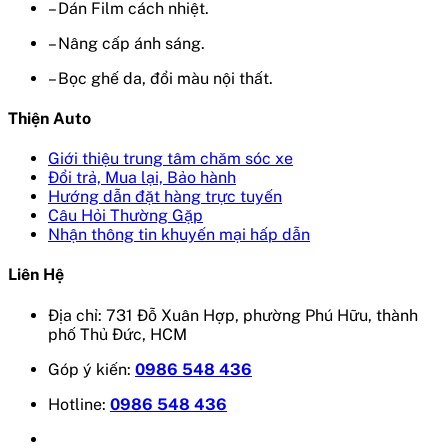
– Dán Film cách nhiệt.
– Nâng cấp ánh sáng.
– Bọc ghế da, đổi màu nội thất.
Thiện Auto
Giới thiệu trung tâm chăm sóc xe
Đổi trả, Mua lại, Bảo hành
Hướng dẫn đặt hàng trực tuyến
Câu Hỏi Thường Gặp
Nhận thông tin khuyến mại hấp dẫn
Liên Hệ
Địa chỉ: 731 Đỗ Xuân Hợp, phường Phú Hữu, thành
phố Thủ Đức, HCM
Góp ý kiến:
0986 548 436
Hotline:
0986 548 436