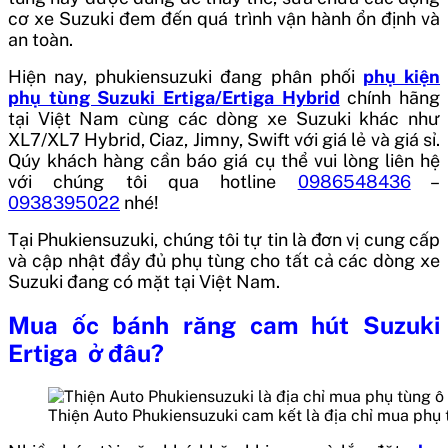
cơ xe Suzuki đem đến quá trình vận hành ổn định và
an toàn.
Hiện nay, phukiensuzuki đang phân phối
phụ kiện
phụ tùng Suzuki Ertiga/Ertiga Hybrid
chính hãng
tại Việt Nam cùng các dòng xe Suzuki khác như
XL7/XL7 Hybrid, Ciaz, Jimny, Swift với giá lẻ và giá sỉ.
Qúy khách hàng cần báo giá cụ thể vui lòng liên hệ
với chúng tôi qua hotline
0986548436
–
0938395022
nhé!
Tại Phukiensuzuki, chúng tôi tự tin là đơn vị cung cấp
và cập nhật đầy đủ phụ tùng cho tất cả các dòng xe
Suzuki đang có mặt tại Việt Nam.
Mua
ốc bánh răng cam hút Suzuki
Ertiga
ở đâu?
Thiện Auto Phukiensuzuki cam kết là địa chỉ mua phụ