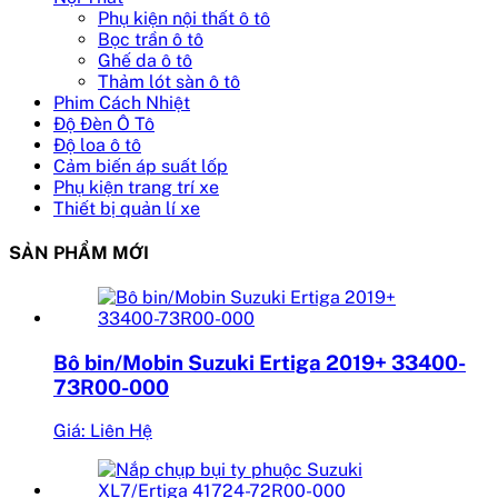
Phụ kiện nội thất ô tô
Bọc trần ô tô
Ghế da ô tô
Thảm lót sàn ô tô
Phim Cách Nhiệt
Độ Đèn Ô Tô
Độ loa ô tô
Cảm biến áp suất lốp
Phụ kiện trang trí xe
Thiết bị quản lí xe
SẢN PHẨM MỚI
Bô bin/Mobin Suzuki Ertiga 2019+ 33400-
73R00-000
Giá: Liên Hệ