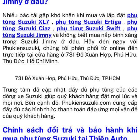
Jimny
ở đâu?
Nhiều bác tài gặp khó khăn khi mua và lắp đặt
phụ
tùng Suzuki XL7
,
phụ tùng Suzuki Ertiga
,
phụ
tùng Suzuki Ciaz
,
phụ tùng Suzuki Swift
,
phụ
tùng Suzuki Jimny
và không biết mua nắp bình xăng
trong Suzuki Jimny
ở đâu. Hãy đến ngay với
Phukiensuzuki, chúng tôi phân phối từ online đến
trực tiếp tại cửa hàng ở 731 Đỗ Xuân Hợp, Phú Hữu,
Thủ Đức, Hồ Chí Minh.
731 Đỗ Xuân Hơp, Phú Hữu, Thủ Đức, TP.HCM
Trung tâm đã cập nhật đầy đủ phụ tùng của các
dòng xe Suzuki giúp quý khách hàng đặt mọi lúc và
mọi nơi. Bên cạnh đó, Phukiensuzuki.com cung cấp
đầy đủ các hình thức thanh toán đáp ứng mọi vấn đề
của quý khách hàng.
Chính sách đổi trả và bảo hành khi
mua phụ tùng Suzuki tại Thiện Auto