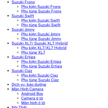
Suzuki Fronx
Phụ kiện Suzuki Fronx
Phụ tùng Suzuki Fronx
Suzuki Swift
Phụ kiện Suzuki Swift
Phụ tùng Suzuki Swift
Suzuki Jimny
Phụ kiện Suzuki Jimny
Phụ tùng Suzuki Jimny
Suzuki XL7/ Suzuki XL7 Hybrid
Phụ kiện XL7/XL7 Hybrid
Phụ tùng XL7
Suzuki Ertiga
Phụ kiện Suzuki Ertiga
Phụ tùng Suzuki Ertiga
Suzuki Ciaz
Phụ kiện Suzuki Ciaz
Phụ tùng Suzuki Ciaz
Dịch vụ - bảo dưỡng
Màn Hình Camera
Android Box
Camera ô tô
Màn hình ô tô
Nội Thất