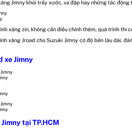
xăng Jimny khỏi trầy xước, va đập hay những tác động t
ny
ình xăng zin, không cần điều chỉnh thêm, quá trình thi 
bình xăng Jroad cho Suzuki Jimny có độ bền lâu dài, đ
d xe Jimny
imny
imny
imny
o Jimny tại TP.HCM