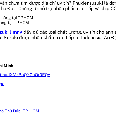
n chưa tìm được địa chỉ uy tín? Phukiensuzuki là đơn
hủ Đức. Chúng tôi hỗ trợ phân phối trực tiếp và ship C
hãng tại TP.HCM
zuki Jimny
đầy đủ các loại chất lượng, uy tín cho anh
e Suzuki được nhập khẩu trực tiếp từ Indonesia, Ấn Độ
hí Minh
pEKtmudXMkBaQYGaOr0FQA
spa
hố Thủ Đức, TP. HCM