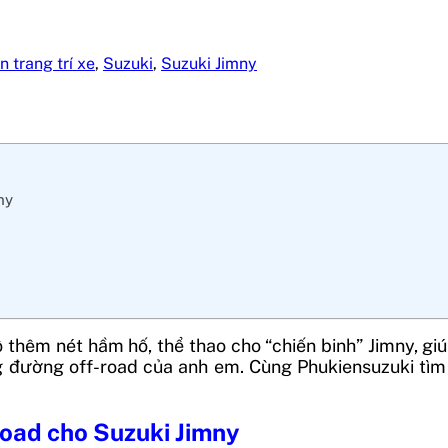
n trang trí xe
,
Suzuki
,
Suzuki Jimny
ny
ô thêm nét hầm hố, thể thao cho “chiến binh” Jimny, gi
g đường off-road của anh em. Cùng Phukiensuzuki tìm
road cho Suzuki Jimny