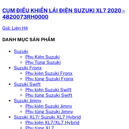
CỤM ĐIỀU KHIỂN LÁI ĐIỆN SUZUKI XL7 2020 –
4820073RH0000
Giá: Liên Hệ
DANH MỤC SẢN PHẨM
Suzuki
Phụ Kiện Suzuki
Phụ Tùng Suzuki
Suzuki Fronx
Phụ kiện Suzuki Fronx
Phụ tùng Suzuki Fronx
Suzuki Swift
Phụ kiện Suzuki Swift
Phụ tùng Suzuki Swift
Suzuki Jimny
Phụ kiện Suzuki Jimny
Phụ tùng Suzuki Jimny
Suzuki XL7/ Suzuki XL7 Hybrid
Phụ kiện XL7/XL7 Hybrid
Phụ tùng XL7