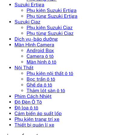
Suzuki Ertiga
Phụ kiện Suzuki Ertiga
Phụ tùng Suzuki Ertiga
Suzuki Ciaz
Phụ kiện Suzuki Ciaz
Phụ tùng Suzuki Ciaz
Dịch vụ - bảo dưỡng
Màn Hình Camera
Android Box
Camera ô tô
Màn hình ô tô
Nội Thất
Phụ kiện nội thất ô tô
Bọc trần ô tô
Ghế da ô tô
Thảm lót sàn ô tô
Phim Cách Nhiệt
Độ Đèn Ô Tô
Độ loa ô tô
Cảm biến áp suất lốp
Phụ kiện trang trí xe
Thiết bị quản lí xe