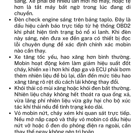
sáng. Xe phải đề nhiều lần mới nổ máy, hoặc tệ
hơn là tắt máy bất ngờ trong lúc đang di
chuyển.
Đèn check engine sáng trên bảng taplo. Đây là
dấu hiệu cảnh báo trực tiếp từ hệ thống OBD2
khi phát hiện tình trạng bỏ nổ xi lanh. Khi đèn
này sáng, nên đưa xe đến gara có thiết bị đọc
lỗi chuyên dụng để xác định chính xác mobin
nào cần thay.
Xe tăng tốc yếu, hao xăng hơn bình thường.
Mobin hoạt động kém làm giảm hiệu suất đốt
cháy, khiến xe ì hơn khi đạp ga và ECU phải bơm
thêm nhiên liệu để bù lại, dẫn đến mức tiêu hao
xăng tăng rõ rệt dù cách lái không thay đổi.
Khói thải có mùi xăng hoặc khói đen bất thường.
Nhiên liệu cháy không hết thoát ra qua ống xả,
vừa lãng phí nhiên liệu vừa gây hại cho bộ xúc
tác khí thải nếu để tình trạng kéo dài.
Vỏ mobin nứt, cháy xém khi quan sát trực tiếp.
Nếu mở nắp capô và thấy vỏ mobin có dấu hiệu
nứt vỡ hoặc ố đen do phóng điện ra ngoài, cần
thay thế ngay không nên trì hoãn.