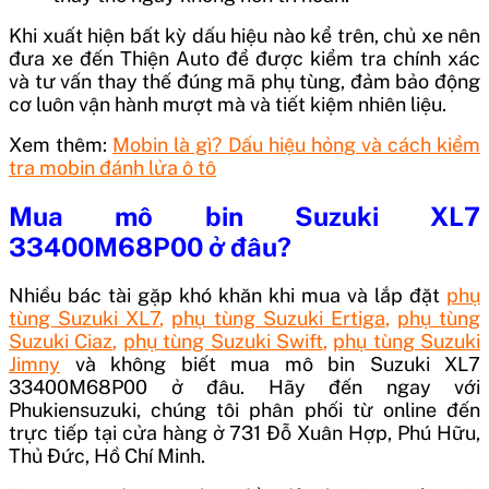
Khi xuất hiện bất kỳ dấu hiệu nào kể trên, chủ xe nên
đưa xe đến Thiện Auto để được kiểm tra chính xác
và tư vấn thay thế đúng mã phụ tùng, đảm bảo động
cơ luôn vận hành mượt mà và tiết kiệm nhiên liệu.
Xem thêm:
Mobin là gì? Dấu hiệu hỏng và cách kiểm
tra mobin đánh lửa ô tô
Mua
mô bin Suzuki XL7
33400M68P00
ở đâu?
Nhiều bác tài gặp khó khăn khi mua và lắp đặt
phụ
tùng Suzuki XL7
,
phụ tùng Suzuki Ertiga
,
phụ tùng
Suzuki Ciaz
,
phụ tùng Suzuki Swift
,
phụ tùng Suzuki
Jimny
và không biết mua
mô bin Suzuki XL7
33400M68P00
ở đâu. Hãy đến ngay với
Phukiensuzuki, chúng tôi phân phối từ online đến
trực tiếp tại cửa hàng ở 731 Đỗ Xuân Hợp, Phú Hữu,
Thủ Đức, Hồ Chí Minh.