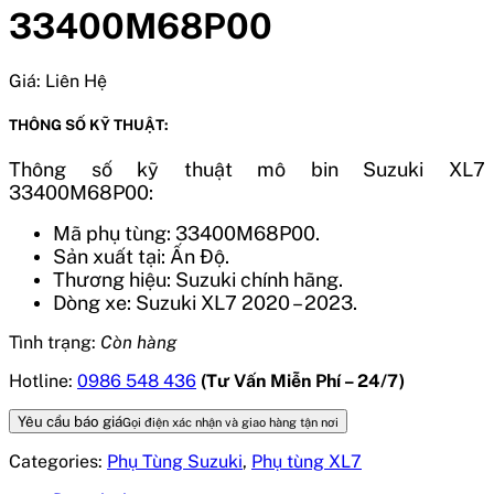
33400M68P00
Giá:
Liên Hệ
THÔNG SỐ KỸ THUẬT:
Thông số kỹ thuật mô bin Suzuki XL7
33400M68P00:
Mã phụ tùng: 33400M68P00.
Sản xuất tại: Ấn Độ.
Thương hiệu: Suzuki chính hãng.
Dòng xe: Suzuki XL7 2020 – 2023.
Tình trạng:
Còn hàng
Hotline:
0986 548 436
(Tư Vấn Miễn Phí – 24/7)
Yêu cầu báo giá
Gọi điện xác nhận và giao hàng tận nơi
Categories:
Phụ Tùng Suzuki
,
Phụ tùng XL7