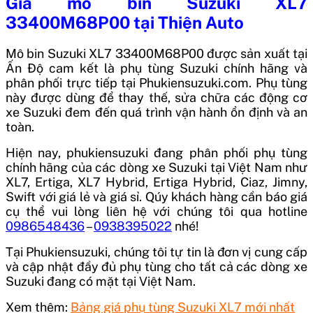
Giá
mô bin Suzuki XL7
33400M68P00
tại Thiện Auto
Mô bin Suzuki XL7 33400M68P00
được sản xuất tại
Ấn Độ
cam kết là phụ tùng Suzuki chính hãng và
phân phối trực tiếp tại Phukiensuzuki.com. Phụ tùng
này được dùng để thay thế, sửa chữa các động cơ
xe Suzuki đem đến quá trình vận hành ổn định và an
toàn.
Hiện nay, phukiensuzuki đang phân phối phụ tùng
chính hãng của các dòng xe Suzuki tại Việt Nam như
XL7, Ertiga, XL7 Hybrid, Ertiga Hybrid, Ciaz, Jimny,
Swift với giá lẻ và giá sỉ. Qúy khách hàng cần báo giá
cụ thể vui lòng liên hệ với chúng tôi qua hotline
0986548436
–
0938395022
nhé!
Tại Phukiensuzuki, chúng tôi tự tin là đơn vị cung cấp
và cập nhật đầy đủ phụ tùng cho tất cả các dòng xe
Suzuki đang có mặt tại Việt Nam.
Xem thêm:
Bảng giá phụ tùng Suzuki XL7 mới nhất