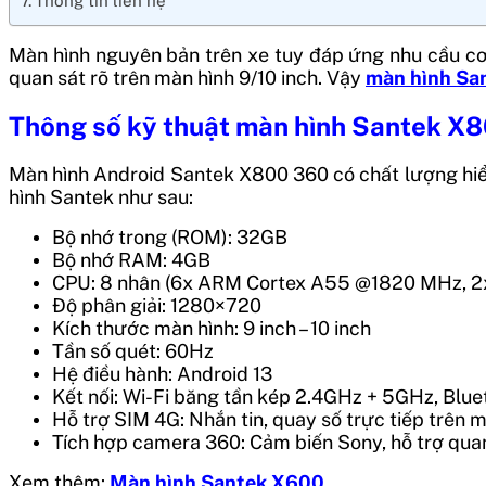
Thông tin liên hệ
Màn hình nguyên bản trên xe tuy đáp ứng nhu cầu cơ
quan sát rõ trên màn hình 9/10 inch. Vậy
màn hình Sa
Thông số kỹ thuật màn hình Santek X
Màn hình Android Santek X800 360 có chất lượng hiển
hình Santek như sau:
Bộ nhớ trong (ROM): 32GB
Bộ nhớ RAM: 4GB
CPU: 8 nhân (6x ARM Cortex A55 @1820 MHz, 
Độ phân giải: 1280×720
Kích thước màn hình: 9 inch – 10 inch
Tần số quét: 60Hz
Hệ điều hành: Android 13
Kết nối: Wi-Fi băng tần kép 2.4GHz + 5GHz, Blu
Hỗ trợ SIM 4G: Nhắn tin, quay số trực tiếp trên 
Tích hợp camera 360: Cảm biến Sony, hỗ trợ qua
Xem thêm:
Màn hình Santek X600