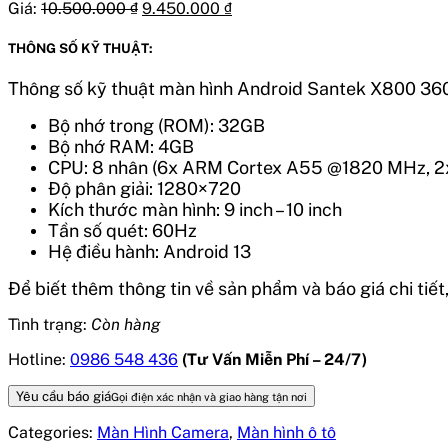
Giá:
10.500.000
₫
9.450.000
₫
THÔNG SỐ KỸ THUẬT:
Thông số kỹ thuật màn hình Android Santek X800 36
Bộ nhớ trong (ROM): 32GB
Bộ nhớ RAM: 4GB
CPU: 8 nhân (6x ARM Cortex A55 @1820 MHz, 
Độ phân giải: 1280×720
Kích thước màn hình: 9 inch – 10 inch
Tần số quét: 60Hz
Hệ điều hành: Android 13
Để biết thêm thông tin về sản phẩm và báo giá chi tiết, 
Tình trạng:
Còn hàng
Hotline:
0986 548 436
(Tư Vấn Miễn Phí – 24/7)
Yêu cầu báo giá
Gọi điện xác nhận và giao hàng tận nơi
Categories:
Màn Hình Camera
,
Màn hình ô tô