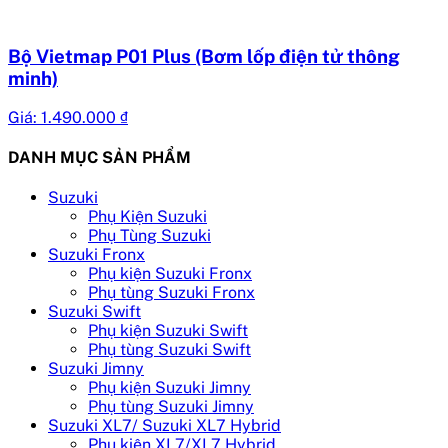
Bộ Vietmap P01 Plus (Bơm lốp điện tử thông
minh)
Giá:
1.490.000
₫
DANH MỤC SẢN PHẨM
Suzuki
Phụ Kiện Suzuki
Phụ Tùng Suzuki
Suzuki Fronx
Phụ kiện Suzuki Fronx
Phụ tùng Suzuki Fronx
Suzuki Swift
Phụ kiện Suzuki Swift
Phụ tùng Suzuki Swift
Suzuki Jimny
Phụ kiện Suzuki Jimny
Phụ tùng Suzuki Jimny
Suzuki XL7/ Suzuki XL7 Hybrid
Phụ kiện XL7/XL7 Hybrid