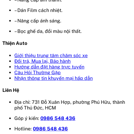
– Dán Film cách nhiệt.
– Nâng cấp ánh sáng.
– Bọc ghế da, đổi màu nội thất.
Thiện Auto
Giới thiệu trung tâm chăm sóc xe
Đổi trả, Mua lại, Bảo hành
Hướng dẫn đặt hàng trực tuyến
Câu Hỏi Thường Gặp
Nhận thông tin khuyến mại hấp dẫn
Liên Hệ
Địa chỉ: 731 Đỗ Xuân Hợp, phường Phú Hữu, thành
phố Thủ Đức, HCM
Góp ý kiến:
0986 548 436
Hotline:
0986 548 436