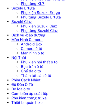
Phụ tùng XL7
Suzuki Ertiga
Phụ kiện Suzuki Ertiga
Phụ tùng Suzuki Ertiga
Suzuki Ciaz
Phụ kiện Suzuki Ciaz
Phụ tùng Suzuki Ciaz
Dịch vụ - bảo dưỡng
Màn Hình Camera
Android Box
Camera ô tô
Màn hình ô tô
Nội Thất
Phụ kiện nội thất ô tô
Bọc trần ô tô
Ghế da ô tô
Thảm lót sàn ô tô
Phim Cách Nhiệt
Độ Đèn Ô Tô
Độ loa ô tô
Cảm biến áp suất lốp
Phụ kiện trang trí xe
Thiết bị quản lí xe