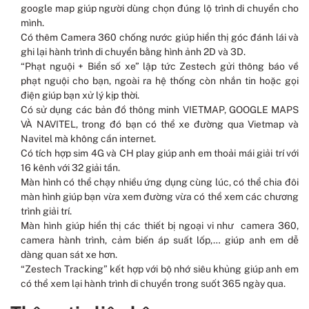
google map giúp người dùng chọn đúng lộ trình di chuyển cho
mình.
Có thêm Camera 360 chống nước giúp hiển thị góc đánh lái và
ghi lại hành trình di chuyển bằng hình ảnh 2D và 3D.
“Phạt nguội + Biển số xe” lập tức Zestech gửi thông báo về
phạt nguội cho bạn, ngoài ra hệ thống còn nhắn tin hoặc gọi
điện giúp bạn xử lý kịp thời.
Có sử dụng các bản đồ thông minh VIETMAP, GOOGLE MAPS
VÀ NAVITEL, trong đó bạn có thể xe đường qua Vietmap và
Navitel mà không cần internet.
Có tích hợp sim 4G và CH play giúp anh em thoải mái giải trí với
16 kênh với 32 giải tần.
Màn hình có thể chạy nhiều ứng dụng cùng lúc, có thể chia đôi
màn hình giúp bạn vừa xem đường vừa có thể xem các chương
trình giải trí.
Màn hình giúp hiển thị các thiết bị ngoại vi như camera 360,
camera hành trình, cảm biến áp suất lốp,… giúp anh em dễ
dàng quan sát xe hơn.
“Zestech Tracking” kết hợp với bộ nhớ siêu khủng giúp anh em
có thể xem lại hành trình di chuyển trong suốt 365 ngày qua.