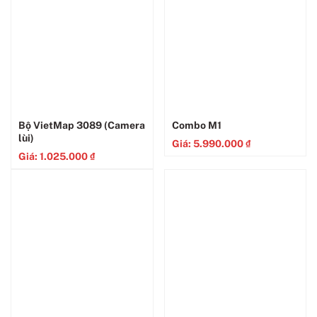
Bộ VietMap 3089 (Camera
Combo M1
lùi)
Giá:
5.990.000
₫
Giá:
1.025.000
₫