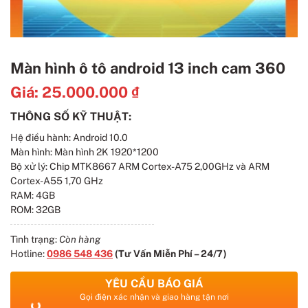
Màn hình ô tô android 13 inch cam 360
Giá:
25.000.000
₫
THÔNG SỐ KỸ THUẬT:
Hệ điều hành: Android 10.0
Màn hình: Màn hình 2K 1920*1200
Bộ xử lý: Chip MTK8667 ARM Cortex-A75 2,00GHz và ARM
Cortex-A55 1,70 GHz
RAM: 4GB
ROM: 32GB
Tình trạng:
Còn hàng
Hotline:
0986 548 436
(Tư Vấn Miễn Phí – 24/7)
YÊU CẦU BÁO GIÁ
Gọi điện xác nhận và giao hàng tận nơi