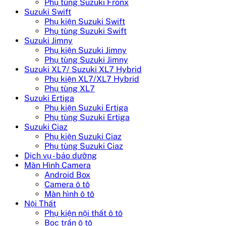
Phụ tùng Suzuki Fronx
Suzuki Swift
Phụ kiện Suzuki Swift
Phụ tùng Suzuki Swift
Suzuki Jimny
Phụ kiện Suzuki Jimny
Phụ tùng Suzuki Jimny
Suzuki XL7/ Suzuki XL7 Hybrid
Phụ kiện XL7/XL7 Hybrid
Phụ tùng XL7
Suzuki Ertiga
Phụ kiện Suzuki Ertiga
Phụ tùng Suzuki Ertiga
Suzuki Ciaz
Phụ kiện Suzuki Ciaz
Phụ tùng Suzuki Ciaz
Dịch vụ - bảo dưỡng
Màn Hình Camera
Android Box
Camera ô tô
Màn hình ô tô
Nội Thất
Phụ kiện nội thất ô tô
Bọc trần ô tô