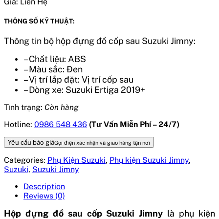
Giá:
Liên Hệ
THÔNG SỐ KỸ THUẬT:
Thông tin bộ hộp đựng đồ cốp sau Suzuki Jimny:
– Chất liệu: ABS
– Màu sắc: Đen
– Vị trí lắp đặt: Vị trí cốp sau
– Dòng xe: Suzuki Ertiga 2019+
Tình trạng:
Còn hàng
Hotline:
0986 548 436
(Tư Vấn Miễn Phí – 24/7)
Yêu cầu báo giá
Gọi điện xác nhận và giao hàng tận nơi
Categories:
Phụ Kiện Suzuki
,
Phụ kiện Suzuki Jimny
,
Suzuki
,
Suzuki Jimny
Description
Reviews (0)
Hộp đựng đồ sau cốp Suzuki Jimny
là phụ kiện