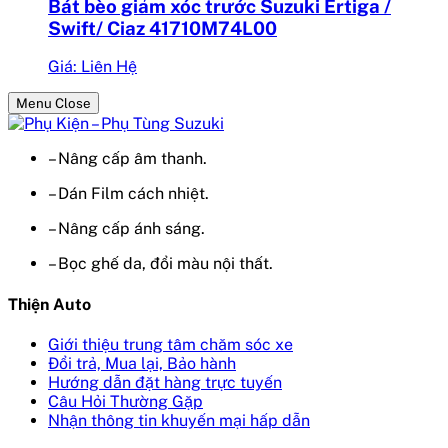
Bát bèo giảm xóc trước Suzuki Ertiga /
Swift/ Ciaz 41710M74L00
Giá: Liên Hệ
Menu Close
– Nâng cấp âm thanh.
– Dán Film cách nhiệt.
– Nâng cấp ánh sáng.
– Bọc ghế da, đổi màu nội thất.
Thiện Auto
Giới thiệu trung tâm chăm sóc xe
Đổi trả, Mua lại, Bảo hành
Hướng dẫn đặt hàng trực tuyến
Câu Hỏi Thường Gặp
Nhận thông tin khuyến mại hấp dẫn