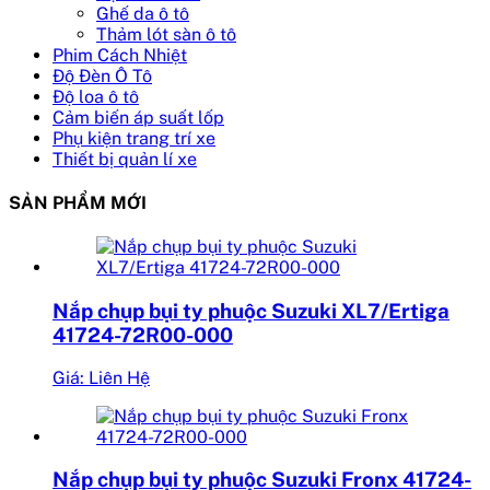
Ghế da ô tô
Thảm lót sàn ô tô
Phim Cách Nhiệt
Độ Đèn Ô Tô
Độ loa ô tô
Cảm biến áp suất lốp
Phụ kiện trang trí xe
Thiết bị quản lí xe
SẢN PHẨM MỚI
Nắp chụp bụi ty phuộc Suzuki XL7/Ertiga
41724-72R00-000
Giá: Liên Hệ
Nắp chụp bụi ty phuộc Suzuki Fronx 41724-