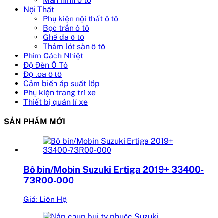
Màn hình ô tô
Nội Thất
Phụ kiện nội thất ô tô
Bọc trần ô tô
Ghế da ô tô
Thảm lót sàn ô tô
Phim Cách Nhiệt
Độ Đèn Ô Tô
Độ loa ô tô
Cảm biến áp suất lốp
Phụ kiện trang trí xe
Thiết bị quản lí xe
SẢN PHẨM MỚI
Bô bin/Mobin Suzuki Ertiga 2019+ 33400-
73R00-000
Giá: Liên Hệ