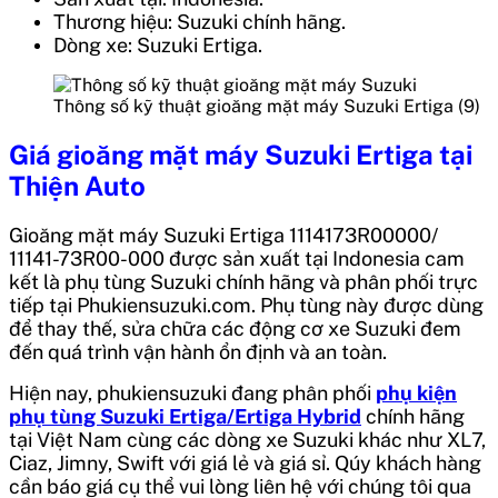
Thương hiệu: Suzuki chính hãng.
Dòng xe: Suzuki Ertiga.
Thông số kỹ thuật gioăng mặt máy Suzuki Ertiga (9)
Giá
gioăng mặt máy Suzuki Ertiga
tại
Thiện Auto
Gioăng mặt máy Suzuki Ertiga 1114173R00000/
11141-73R00-000
được sản xuất tại
Indonesia
cam
kết là phụ tùng Suzuki chính hãng và phân phối trực
tiếp tại Phukiensuzuki.com. Phụ tùng này được dùng
để thay thế, sửa chữa các động cơ xe Suzuki đem
đến quá trình vận hành ổn định và an toàn.
Hiện nay, phukiensuzuki đang phân phối
phụ kiện
phụ tùng Suzuki Ertiga/Ertiga Hybrid
chính hãng
tại Việt Nam cùng các dòng xe Suzuki khác như XL7,
Ciaz, Jimny, Swift với giá lẻ và giá sỉ. Qúy khách hàng
cần báo giá cụ thể vui lòng liên hệ với chúng tôi qua