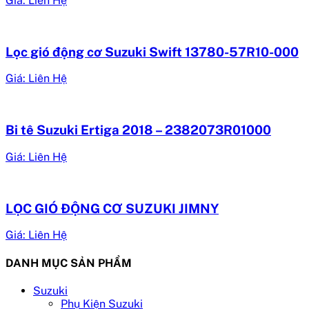
Giá: Liên Hệ
Lọc gió động cơ Suzuki Swift 13780-57R10-000
Giá: Liên Hệ
Bi tê Suzuki Ertiga 2018 – 2382073R01000
Giá: Liên Hệ
LỌC GIÓ ĐỘNG CƠ SUZUKI JIMNY
Giá: Liên Hệ
DANH MỤC SẢN PHẨM
Suzuki
Phụ Kiện Suzuki