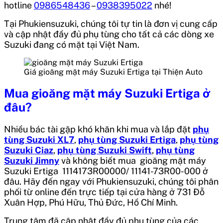
hotline
0986548436
–
0938395022
nhé!
Tại Phukiensuzuki, chúng tôi tự tin là đơn vị cung cấp
và cập nhật đầy đủ phụ tùng cho tất cả các dòng xe
Suzuki đang có mặt tại Việt Nam.
Giá gioăng mặt máy Suzuki Ertiga tại Thiện Auto
Mua
gioăng mặt máy Suzuki Ertiga
ở
đâu?
Nhiều bác tài gặp khó khăn khi mua và lắp đặt
phụ
tùng Suzuki XL7
,
phụ tùng Suzuki Ertiga
,
phụ tùng
Suzuki Ciaz
,
phụ tùng Suzuki Swift
,
phụ tùng
Suzuki Jimny
và không biết mua
gioăng mặt máy
Suzuki Ertiga 1114173R00000/ 11141-73R00-000
ở
đâu. Hãy đến ngay với Phukiensuzuki, chúng tôi phân
phối từ online đến trực tiếp tại cửa hàng ở 731 Đỗ
Xuân Hợp, Phú Hữu, Thủ Đức, Hồ Chí Minh.
Trung tâm đã cập nhật đầy đủ phụ tùng của các