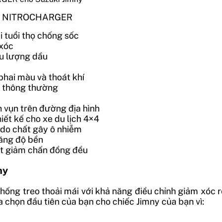
MU NITROCHARGER
i tuổi thọ chống sốc
 xóc
ưu lượng dầu
phai màu và thoát khí
g thông thường
 vụn trên đường địa hình
ết kế cho xe du lịch 4×4
i do chất gây ô nhiễm
tăng độ bền
ất giảm chấn đồng đều
ny
ng treo thoải mái với khả năng điều chỉnh giảm xóc rộ
chọn đầu tiên của bạn cho chiếc Jimny của bạn vì: