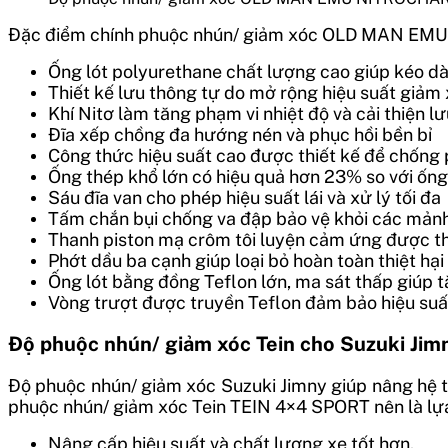
Đặc điểm chính phuộc nhún/ giảm xóc OLD MAN E
Ống lót polyurethane chất lượng cao giúp kéo dà
Thiết kế lưu thông tự do mở rộng hiệu suất giảm
Khí Nitơ làm tăng phạm vi nhiệt độ và cải thiện l
Đĩa xếp chồng đa hướng nén và phục hồi bền bỉ
Công thức hiệu suất cao được thiết kế để chống 
Ống thép khổ lớn có hiệu quả hơn 23% so với ốn
Sáu đĩa van cho phép hiệu suất lái và xử lý tối đa
Tấm chắn bụi chống va đập bảo vệ khỏi các mảnh
Thanh piston mạ crôm tôi luyện cảm ứng được thi
Phớt dầu ba cạnh giúp loại bỏ hoàn toàn thiệt hạ
Ống lót bằng đồng Teflon lớn, ma sát thấp giúp 
Vòng trượt được truyền Teflon đảm bảo hiệu su
Độ phuộc nhún/ giảm xóc Tein cho Suzuki Jim
Độ phuộc nhún/ giảm xóc Suzuki Jimny giúp nâng hệ thố
phuộc nhún/ giảm xóc Tein TEIN 4×4 SPORT nên là lựa 
Nâng cấp hiệu suất và chất lượng xe tốt hơn.