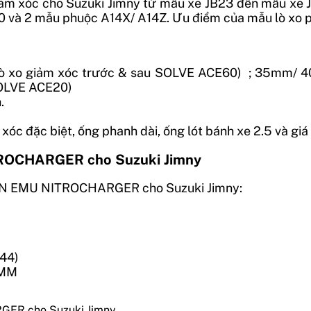
ảm xóc cho Suzuki Jimny từ mẫu xe JB23 đến mẫu xe J
60 và 2 mẫu phuộc A14X/ A14Z. Ưu điểm của mẫu lò xo 
lò xo giảm xóc trước & sau SOLVE ACE60) ; 35mm/ 4
SOLVE ACE20)
.
óc đặc biệt, ống phanh dài, ống lót bánh xe 2.5 và giá
ROCHARGER cho Suzuki Jimny
MAN EMU NITROCHARGER cho Suzuki Jimny:
144)
0MM
GER cho Suzuki Jimny