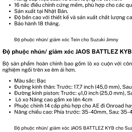
16 nấc điều chỉnh cứng mềm, phù hợp cho các q
Sản xuất tại Nhật Bản.
Độ bền cao với thiết kế và sản xuất chất lượng ca
Bảo hành 18 tháng.
Độ phuộc nhún/ giảm xóc Tein cho Suzuki Jimny
Độ phuộc nhún/ giảm xóc JAOS BATTLEZ KYB 
Bộ sản phẩm hoàn chỉnh bao gồm lò xo cuộn với công
nghiệm ngồi trên xe êm ái hơn.
Màu sắc: Bạc
Đường kính thân: Trước: 17,7 inch (45,0 mm), Sau
Đường kính piston: Trước: φ1,0 inch (25,0 mm), S
Lò xo Nâng cao gầm xe lên 4cm
Phuộc chỉnh 14 cấp phù hợp cho AE đi Onroad ha
Nâng chiều cao: Phía trước: 35-40mm, Sau: 35
Độ phuộc nhún/ giảm xóc JAOS BATTLEZ KYB cho Suz