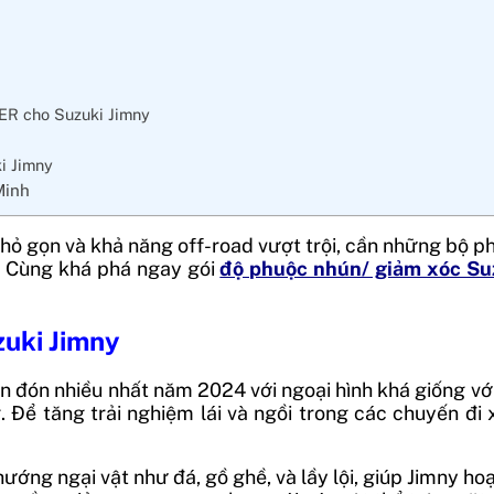
R cho Suzuki Jimny
i Jimny
Minh
hỏ gọn và khả năng off-road vượt trội, cần những bộ p
h. Cùng khá phá ngay gói
độ phuộc nhún/ giảm xóc Su
zuki Jimny
n đón nhiều nhất năm 2024 với ngoại hình khá giống vớ
Để tăng trải nghiệm lái và ngồi trong các chuyến đi
ớng ngại vật như đá, gồ ghề, và lầy lội, giúp Jimny ho