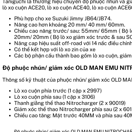
Taniguchi là thương hiệu chuyên độ phuộc nhún và gi
lò xo cuộn ACE20, lò xo cuộn ACE40, lò xo cuộn ACE
Phù hợp cho xe Suzuki Jimny JB64/JB74.
Nâng cao hơn khoảng 20 mm/ 40 mm/ 60mm.
Chiều cao nâng trước/ sau: 55mm/ 65mm ( Bộ 
20mm/ 20mm ( Bộ lò xo giảm xóc trước & sau 
Nâng cap hiệu suất off-road với 14 nấc điều chỉnh
Có thể kết hợp với lò xo zin của xe
Các bộ phận cấu thành bao gồm lò xo cuộn, giảm x
Độ phuộc nhún/ giảm xóc OLD MAN EMU NIT
Thông số kỹ thuật của phuộc nhún/ giảm xóc OLD 
Lò xo cuộn phía trước (1 cặp x 2997)
Lò xo cuộn phía sau (1 cặp x 3106)
Thanh giằng thể thao Nitrocharger (2 x 90019)
Giảm xóc thể thao Nitrocharger phía sau (2 x 60
Chiều cao tăng: Mặt trước 40MM và phía sau 4
Độ phuộc nhún/ giảm xóc OLD MAN EMU NITROCHAR