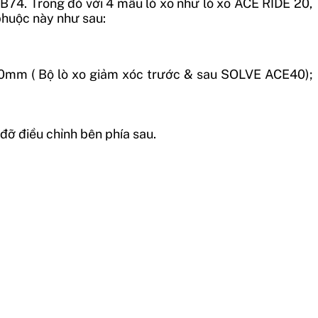
B74. Trong đó với 4 mẫu lò xo như lò xo ACE RIDE 20,
phuộc này như sau:
0mm ( Bộ lò xo giảm xóc trước & sau SOLVE ACE40);
 đỡ điều chỉnh bên phía sau.