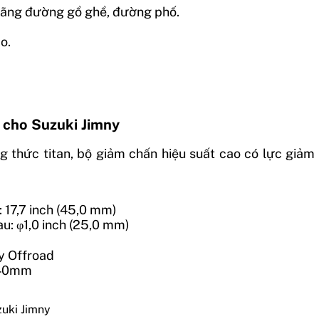
uãng đường gồ ghề, đường phố.
o.
cho Suzuki Jimny
 thức titan, bộ giảm chấn hiệu suất cao có lực giảm
: 17,7 inch (45,0 mm)
au: φ1,0 inch (25,0 mm)
y Offroad
-40mm
uki Jimny