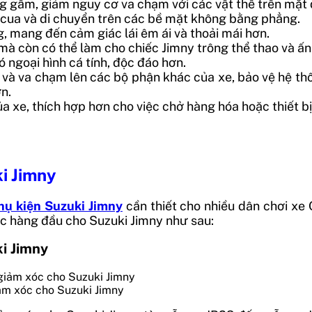
g gầm, giảm nguy cơ va chạm với các vật thể trên mặt
o cua và di chuyển trên các bề mặt không bằng phẳng.
 mang đến cảm giác lái êm ái và thoải mái hơn.
à còn có thể làm cho chiếc Jimny trông thể thao và ấn
có ngoại hình cá tính, độc đáo hơn.
và va chạm lên các bộ phận khác của xe, bảo vệ hệ thố
n.
ủa xe, thích hợp hơn cho việc chở hàng hóa hoặc thiết bị
i Jimny
hụ kiện Suzuki Jimny
cần thiết cho nhiều dân chơi xe
c hàng đầu cho Suzuki Jimny như sau:
i Jimny
ảm xóc cho Suzuki Jimny