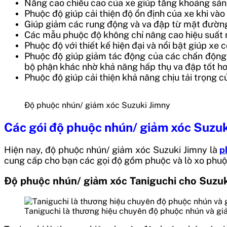
Nâng cao chiều cao của xe giúp tăng khoảng sán
Phuộc độ giúp cải thiện độ ổn định của xe khi và
Giúp giảm các rung động và va đập từ mặt đường,
Các mẫu phuộc độ không chỉ nâng cao hiệu suất m
Phuộc độ với thiết kế hiện đại và nổi bật giúp xe 
Phuộc độ giúp giảm tác động của các chấn động 
bộ phận khác nhờ khả năng hấp thụ va đập tốt hơ
Phuộc độ giúp cải thiện khả năng chịu tải trọng c
Độ phuộc nhún/ giảm xóc Suzuki Jimny
Các gói độ phuộc nhún/ giảm xóc Suzuk
Hiện nay, độ phuộc nhún/ giảm xóc Suzuki Jimny là
p
cung cấp cho bạn các gọi độ gồm phuộc và lò xo phuộ
Độ phuộc nhún/ giảm xóc Taniguchi cho Suzuk
Taniguchi là thương hiệu chuyên độ phuộc nhún và gi