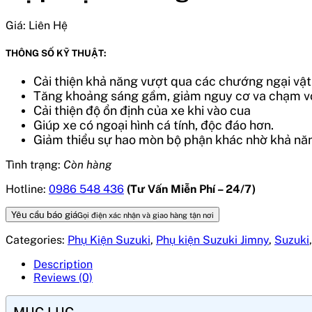
Giá:
Liên Hệ
THÔNG SỐ KỸ THUẬT:
Cải thiện khả năng vượt qua các chướng ngại vật
Tăng khoảng sáng gầm, giảm nguy cơ va chạm với
Cải thiện độ ổn định của xe khi vào cua
Giúp xe có ngoại hình cá tính, độc đáo hơn.
Giảm thiểu sự hao mòn bộ phận khác nhờ khả năn
Tình trạng:
Còn hàng
Hotline:
0986 548 436
(Tư Vấn Miễn Phí – 24/7)
Yêu cầu báo giá
Gọi điện xác nhận và giao hàng tận nơi
Categories:
Phụ Kiện Suzuki
,
Phụ kiện Suzuki Jimny
,
Suzuki
Description
Reviews (0)
MỤC LỤC