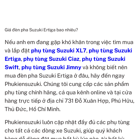
Giá đèn pha Suzuki Ertiga bao nhiêu?
Nếu anh em đang gặp khó khăn trong việc tìm mua
và lắp đặt
phụ tùng Suzuki XL7
,
phụ tùng Suzuki
Ertiga
,
phụ tùng Suzuki Ciaz
,
phụ tùng Suzuki
Swift
,
phụ tùng Suzuki Jimny
và không biết nên
mua đèn pha Suzuki Ertiga ở đâu, hãy đến ngay
Phukiensuzuki. Chúng tôi cung cấp các sản phẩm
phụ tùng chính hãng, cả qua kênh online và tại cửa
hàng trực tiếp ở địa chỉ 731 Đỗ Xuân Hợp, Phú Hữu,
Thủ Đức, Hồ Chí Minh.
Phukiensuzuki luôn cập nhật đầy đủ các phụ tùng
cho tất cả các dòng xe Suzuki, giúp quý khách
hàng dễ dàng đặt mua bất kỳ lúc nào, từ bất kỳ