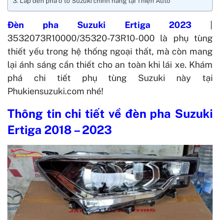
Lắp đèn pha ô tô Suzuki chính hãng tại Thiện Auto
Đèn pha Suzuki Ertiga 2023
|
3532073R10000/35320-73R10-000 là phụ tùng
thiết yếu trong hệ thống ngoại thất, mà còn mang
lại ánh sáng cần thiết cho an toàn khi lái xe. Khám
phá chi tiết phụ tùng Suzuki này tại
Phukiensuzuki.com nhé!
Thông tin chi tiết về đèn pha Suzuki
Ertiga 2018 – 2023