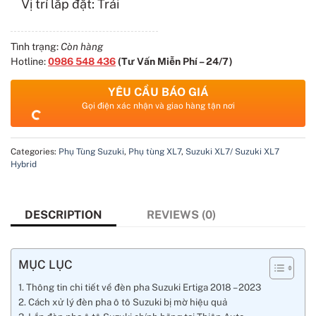
Vị trí lắp đặt: Trái
Tình trạng:
Còn hàng
Hotline:
0986 548 436
(Tư Vấn Miễn Phí – 24/7)
YÊU CẦU BÁO GIÁ
Gọi điện xác nhận và giao hàng tận nơi
Categories:
Phụ Tùng Suzuki
,
Phụ tùng XL7
,
Suzuki XL7/ Suzuki XL7
Hybrid
DESCRIPTION
REVIEWS (0)
MỤC LỤC
Thông tin chi tiết về đèn pha Suzuki Ertiga 2018 – 2023
Cách xử lý đèn pha ô tô Suzuki bị mờ hiệu quả