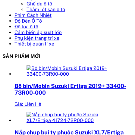
Ghế da ô tô
Thảm lót sàn ô tô
Phim Cách Nhiệt
Độ Đèn Ô Tô
Độ loa ô tô
Cảm biến áp suất lốp
Phụ kiện trang trí xe
Thiết bị quản lí xe
SẢN PHẨM MỚI
Bô bin/Mobin Suzuki Ertiga 2019+ 33400-
73R00-000
Giá: Liên Hệ
Nắp chụp bụi ty phuộc Suzuki XL7/Ertiga