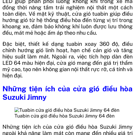
LED giúp phân phối luồng không khí trong xe mà
đồng thời nâng tầm trải nghiệm nội thất một cách
toàn diện. Về mặt kỹ thuật, cửa gió tuabin giúp điều
hướng gió từ hệ thống điều hòa đến từng vị trí trong
khoang xe, đảm bảo không khí luôn được lưu thông
đều, mát mẻ hoặc ấm áp theo nhu cầu.
Đặc biệt, thiết kế dạng tuabin xoay 360 độ, điều
chỉnh hướng gió linh hoạt, hạn chế cản gió và tăng
hiệu suất làm mát. Ngoài ra, việc tích hợp dàn đèn
LED 64 màu hiện đại, cửa gió mang đến giá trị thẩm
mỹ cao, tạo nên không gian nội thất rực rỡ, cá tính và
hiện đại.
Những tiện ích của cửa gió điều hòa
Suzuki Jimny
Tuabin cửa gió điều hòa Suzuki Jimny 64 đèn
Những tiện ích của cửa gió điều hòa Suzuki Jimny
ngoài khả năng làm mát còn mang đến nhiều giá trị