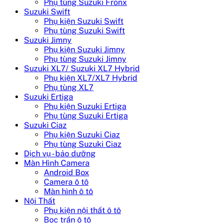
Phụ tùng Suzuki Fronx
Suzuki Swift
Phụ kiện Suzuki Swift
Phụ tùng Suzuki Swift
Suzuki Jimny
Phụ kiện Suzuki Jimny
Phụ tùng Suzuki Jimny
Suzuki XL7/ Suzuki XL7 Hybrid
Phụ kiện XL7/XL7 Hybrid
Phụ tùng XL7
Suzuki Ertiga
Phụ kiện Suzuki Ertiga
Phụ tùng Suzuki Ertiga
Suzuki Ciaz
Phụ kiện Suzuki Ciaz
Phụ tùng Suzuki Ciaz
Dịch vụ - bảo dưỡng
Màn Hình Camera
Android Box
Camera ô tô
Màn hình ô tô
Nội Thất
Phụ kiện nội thất ô tô
Bọc trần ô tô