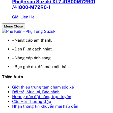
Phuộc sau Suzuki XL7 41800M72R01
/41800-M72R0-1
Giá: Liên Hệ
Menu Close
– Nâng cấp âm thanh.
– Dán Film cách nhiệt.
– Nâng cấp ánh sáng.
– Bọc ghế da, đổi màu nội thất.
Thiện Auto
Giới thiệu trung tâm chăm sóc xe
Đổi trả, Mua lại, Bảo hành
Hướng dẫn đặt hàng trực tuyến
Câu Hỏi Thường Gặp
Nhận thông tin khuyến mại hấp dẫn