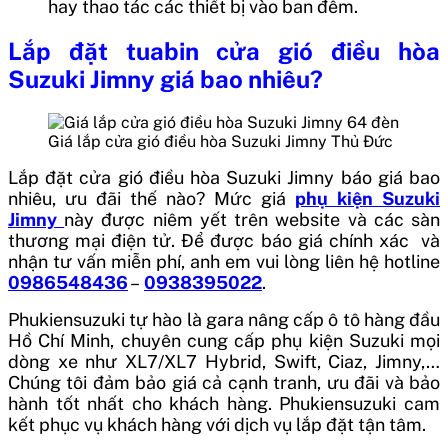
hay thao tác các thiết bị vào ban đêm.
Lắp đặt tuabin cửa gió điều hòa
Suzuki Jimny giá bao nhiêu?
Giá lắp cửa gió điều hòa Suzuki Jimny Thủ Đức
Lắp đặt cửa gió điều hòa Suzuki Jimny báo giá bao
nhiêu, ưu đãi thế nào? Mức giá
phụ kiện Suzuki
Jimny
này được niêm yết trên website và các sàn
thương mại điện tử. Để được báo giá chính xác và
nhận tư vấn miễn phí, anh em vui lòng liên hệ hotline
0986548436
–
0938395022
.
Phukiensuzuki tự hào là gara nâng cấp ô tô hàng đầu
Hồ Chí Minh, chuyên cung cấp phụ kiện Suzuki mọi
dòng xe như XL7/XL7 Hybrid, Swift, Ciaz, Jimny,…
Chúng tôi đảm bảo giá cả cạnh tranh, ưu đãi và bảo
hành tốt nhất cho khách hàng. Phukiensuzuki cam
kết phục vụ khách hàng với dịch vụ lắp đặt tận tâm.