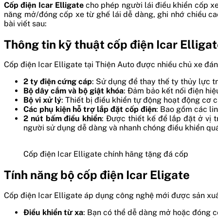
Cốp điện Icar Elligate
cho phép người lái điều khiển cốp xe
năng mở/đóng cốp xe từ ghế lái dễ dàng, ghi nhớ chiều ca
bài viết sau:
Thông tin kỹ thuật cốp điện Icar Elliga
Cốp điện Icar Elligate tại Thiện Auto được nhiều chủ xe đán
2 ty điện cứng cáp
: Sử dụng để thay thế ty thủy lực 
Bộ dây cắm và bộ giật khóa
: Đảm bảo kết nối điện hiệ
Bộ vi xử lý
: Thiết bị điều khiển tự động hoạt động cơ
Các phụ kiện hỗ trợ lắp đặt cốp điện
: Bao gồm các lin
2 nút bấm điều khiển
: Được thiết kế để lắp đặt ở vị
người sử dụng dễ dàng và nhanh chóng điều khiển quá
Cốp điện Icar Elligate chính hãng tặng đá cốp
Tính năng bộ cốp điện Icar Eligate
Cốp điện Icar Elligate áp dụng công nghệ mới được sản xuất 
Điều khiển từ xa
: Bạn có thể dễ dàng mở hoặc đóng cốp