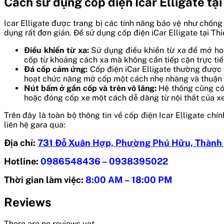
Cách sử dụng cốp điện Icar Elligate tại
Icar Elligate được trang bị các tính năng bảo vệ như chốn
dụng rất đơn giản. Để sử dụng cốp điện iCar Elligate tại Th
Điều khiển từ xa:
Sử dụng điều khiển từ xa để mở hoặ
cốp từ khoảng cách xa mà không cần tiếp cận trực tiế
Đá cốp cảm ứng:
Cốp điện iCar Elligate thường được 
hoạt chức năng mở cốp một cách nhẹ nhàng và thuận 
Nút bấm ở gần cốp và trên vô lăng:
Hệ thống cũng có
hoặc đóng cốp xe một cách dễ dàng từ nội thất của xe
Trên đây là toàn bộ thông tin về cốp điện Icar Elligate chín
liên hệ gara qua:
Địa chỉ:
731 Đỗ Xuân Hợp, Phường Phú Hữu, Thành
Hotline:
0986548436 – 0938395022
Thời gian làm việc:
8:00 AM – 18:00 PM
Reviews
There are no reviews yet.