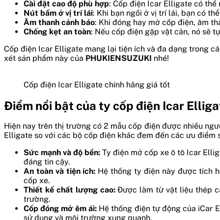
Cài đặt cao độ phù hợp
: Cốp điện Icar Elligate có thể
Nút bấm ở vị trí lái
: Khi bạn ngồi ở vị trí lái, bạn có 
Âm thanh cảnh báo
: Khi đóng hay mở cốp điện, âm t
Chống kẹt an toàn
: Nếu cốp điện gặp vật cản, nó sẽ t
Cốp điện Icar Elligate mang lại tiện ích và đa dạng trong 
xét sản phẩm này của
PHUKIENSUZUKI
nhé!
Cốp điện Icar Elligate chính hãng giá tốt
Điểm nổi bật của ty cốp điện Icar Ellig
Hiện nay trên thị trường có 2 mẫu cốp điện được nhiều ngườ
Elligate so với các bộ cốp điện khác đem đến các ưu điểm 
Sức mạnh và độ bền:
Ty điện mở cốp xe ô tô Icar Ell
đáng tin cậy.
An toàn và tiện ích:
Hệ thống ty điện này được tích h
cốp xe.
Thiết kế chất lượng cao:
Được làm từ vật liệu thép c
trường.
Cốp đóng mở êm ái:
Hệ thống điện tự động của iCar E
sử dụng và môi trường xung quanh.