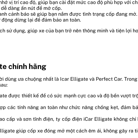
 nhớ vị trí cao độ, giúp bạn cài đặt mức cao độ phù hợp với c
thể dễ dàng ấn nút để mở cốp.
hanh cảnh báo sẽ giúp bạn nắm được tình trạng cốp đang mở.
ự động dừng lại để đảm bảo an toàn.
cách sử dụng, giúp xe của bạn trở nên thông minh và tiện lợi
ate chính hãng
i dùng ưa chuộng nhất là Icar Elligate và Perfect Car. Trong 
sau:
igate được thiết kế để có sức mạnh cực cao và độ bền vượt 
ợp các tính năng an toàn như chức năng chống kẹt, đảm bảo
ao cấp và sơn tĩnh điện, ty cốp điện iCar Elligate không ch
lligate giúp cốp xe đóng mở một cách êm ái, không gây ra ti