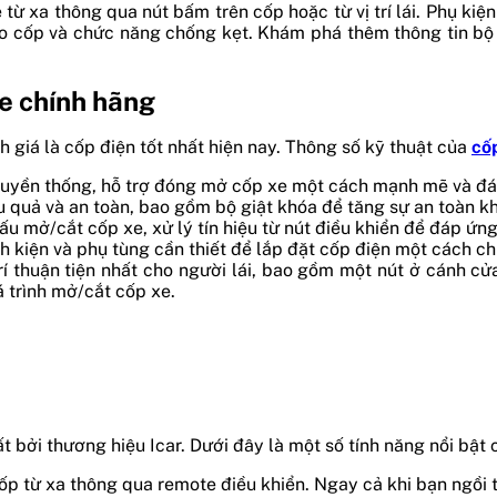
 từ xa thông qua nút bấm trên cốp hoặc từ vị trí lái. Phụ ki
o cốp và chức năng chống kẹt. Khám phá thêm thông tin bộ 
te chính hãng
h giá là cốp điện tốt nhất hiện nay. Thông số kỹ thuật của
cốp
truyền thống, hỗ trợ đóng mở cốp xe một cách mạnh mẽ và đán
u quả và an toàn, bao gồm bộ giật khóa để tăng sự an toàn kh
 cấu mở/cắt cốp xe, xử lý tín hiệu từ nút điều khiển để đáp 
h kiện và phụ tùng cần thiết để lắp đặt cốp điện một cách chín
 trí thuận tiện nhất cho người lái, bao gồm một nút ở cánh cử
 trình mở/cắt cốp xe.
bởi thương hiệu Icar. Dưới đây là một số tính năng nổi bật c
 từ xa thông qua remote điều khiển. Ngay cả khi bạn ngồi trê