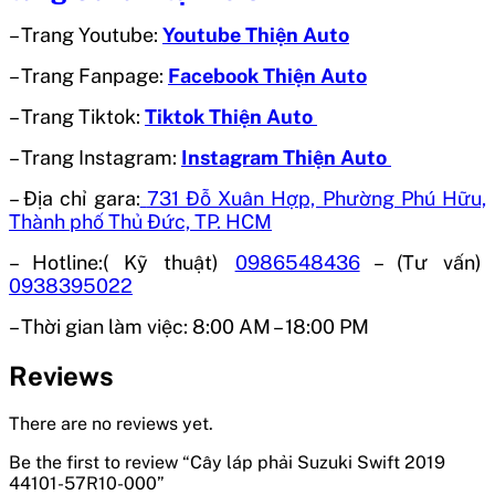
– Trang Youtube:
Youtube Thiện Auto
– Trang Fanpage:
Facebook Thiện Auto
– Trang Tiktok:
Tiktok Thiện Auto
– Trang Instagram:
Instagram Thiện Auto
– Địa chỉ gara:
731 Đỗ Xuân Hợp, Phường Phú Hữu,
Thành phố Thủ Đức, TP. HCM
– Hotline:( Kỹ thuật)
0986548436
– (Tư vấn)
0938395022
– Thời gian làm việc:
8:00 AM – 18:00 PM
Reviews
There are no reviews yet.
Be the first to review “Cây láp phải Suzuki Swift 2019
44101-57R10-000”