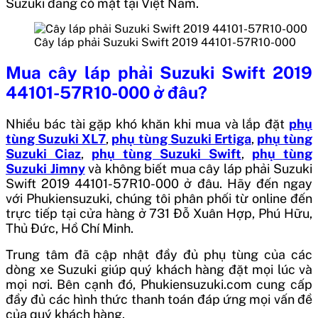
Suzuki đang có mặt tại Việt Nam.
Cây láp phải Suzuki Swift 2019 44101-57R10-000
Mua
cây láp phải Suzuki Swift 2019
44101-57R10-000
ở đâu?
Nhiều bác tài gặp khó khăn khi mua và lắp đặt
phụ
tùng Suzuki XL7
,
phụ tùng Suzuki Ertiga
,
phụ tùng
Suzuki Ciaz
,
phụ tùng Suzuki Swift
,
phụ tùng
Suzuki Jimny
và không biết mua
cây láp phải Suzuki
Swift 2019 44101-57R10-000
ở đâu. Hãy đến ngay
với Phukiensuzuki, chúng tôi phân phối từ online đến
trực tiếp tại cửa hàng ở 731 Đỗ Xuân Hợp, Phú Hữu,
Thủ Đức, Hồ Chí Minh.
Trung tâm đã cập nhật đầy đủ phụ tùng của các
dòng xe Suzuki giúp quý khách hàng đặt mọi lúc và
mọi nơi. Bên cạnh đó, Phukiensuzuki.com cung cấp
đầy đủ các hình thức thanh toán đáp ứng mọi vấn đề
của quý khách hàng.