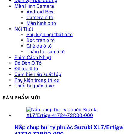
Dịch vụ - bảo dưỡng
Màn Hình Camera
Android Box
Camera ô tô
Màn hình ô tô
Nội Thất
Phụ kiện nội thất ô tô
Bọc trần ô tô
Ghế da ô tô
Thảm lót sàn ô tô
Phim Cách Nhiệt
Độ Đèn Ô Tô
Độ loa ô tô
Cảm biến áp suất lốp
Phụ kiện trang trí xe
Thiết bị quản lí xe
SẢN PHẨM MỚI
Nắp chụp bụi ty phuộc Suzuki XL7/Ertiga
41724-72R00-000