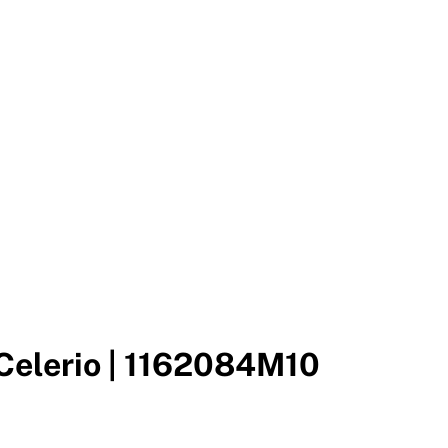
 Celerio | 1162084M10