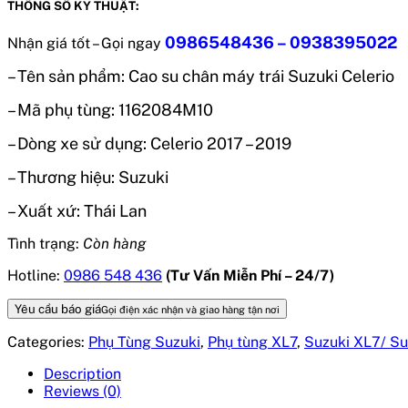
THÔNG SỐ KỸ THUẬT:
0986548436 – 0938395022
Nhận giá tốt – Gọi ngay
– Tên sản phẩm:
Cao su chân máy trái Suzuki Celerio
– Mã phụ tùng:
1162084M10
– Dòng xe sử dụng:
Celerio
2017 – 2019
– Thương hiệu: Suzuki
– Xuất xứ: Thái Lan
Tình trạng:
Còn hàng
Hotline:
0986 548 436
(Tư Vấn Miễn Phí – 24/7)
Yêu cầu báo giá
Gọi điện xác nhận và giao hàng tận nơi
Categories:
Phụ Tùng Suzuki
,
Phụ tùng XL7
,
Suzuki XL7/ Su
Description
Reviews (0)