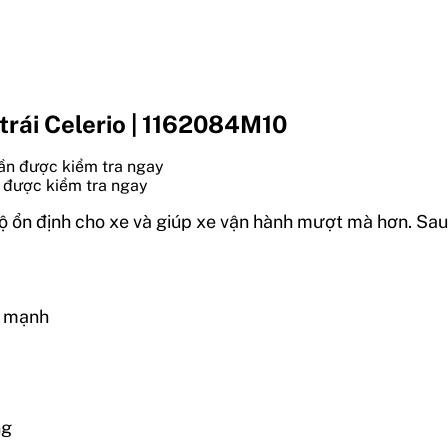
trái Celerio | 1162084M10
n được kiểm tra ngay
độ ổn định cho xe và giúp xe vận hành mượt mà hơn
. Sau
ắc mạnh
ng