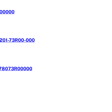
M00000
5201-73R00-000
1378073R00000