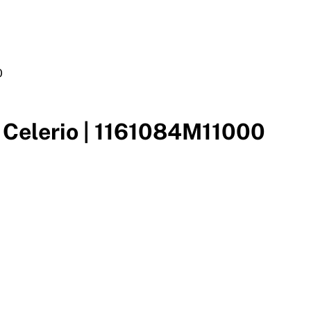
0
 Celerio | 1161084M11000