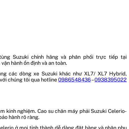
ùng Suzuki chính hãng và phân phối trực tiếp tại
vận hành ổn định và an toàn.
ùng các dòng xe Suzuki khác như XL7/ XL7 Hybrid,
với chúng tôi qua hotline
0986548436
–
0938395022
năm kinh nghiệm. Cao su chân máy phải Suzuki Celerio-
bảo hành rõ ràng.
Celerio ở mọi tỉnh thành dễ dàng đặt hàng và nhận phụ