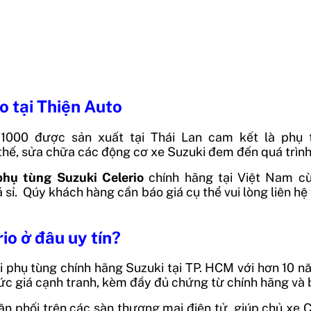
io
tại Thiện Auto
11000 được sản xuất tại
Thái Lan
cam kết là phụ t
hế, sửa chữa các động cơ xe Suzuki đem đến quá trình 
phụ tùng Suzuki Celerio
chính hãng tại Việt Nam c
 sỉ.
Qúy khách hàng cần báo giá cụ thể vui lòng liên hệ 
io ở đâu uy tín?
i phụ tùng chính hãng Suzuki tại TP. HCM với hơn 10 
ức giá cạnh tranh, kèm đầy đủ chứng từ chính hãng và 
ân phối trên các sàn thương mại điện tử, giúp chủ xe 