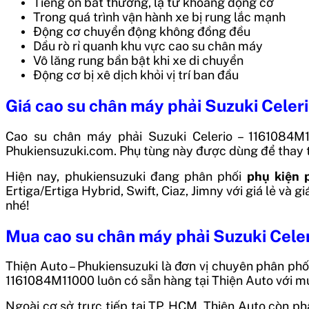
Tiếng ồn bất thường, lạ từ khoang động cơ
Trong quá trình vận hành xe bị rung lắc mạnh
Động cơ chuyển động không đồng đều
Dầu rò rỉ quanh khu vực cao su chân máy
Vô lăng rung bần bật khi xe di chuyển
Động cơ bị xê dịch khỏi vị trí ban đầu
Giá cao su chân máy phải Suzuki Celer
Cao su chân máy phải Suzuki Celerio – 1161084M
Phukiensuzuki.com. Phụ tùng này được dùng để thay t
Hiện nay, phukiensuzuki đang phân phối
phụ kiện 
Ertiga/Ertiga Hybrid, Swift, Ciaz, Jimny với giá lẻ và giá
nhé!
Mua cao su chân máy phải Suzuki Celer
Thiện Auto – Phukiensuzuki là đơn vị chuyên phân phố
1161084M11000 luôn có sẵn hàng tại Thiện Auto với m
Ngoài cơ sở trực tiếp tại TP. HCM, Thiện Auto còn ph