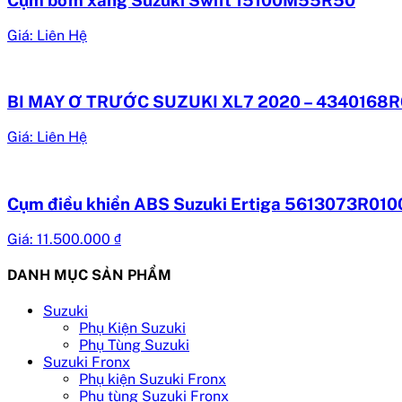
Cụm bơm xăng Suzuki Swift 15100M55R50
Giá: Liên Hệ
BI MAY Ơ TRƯỚC SUZUKI XL7 2020 – 4340168
Giá: Liên Hệ
Cụm điều khiển ABS Suzuki Ertiga 5613073R010
Giá:
11.500.000
₫
DANH MỤC SẢN PHẨM
Suzuki
Phụ Kiện Suzuki
Phụ Tùng Suzuki
Suzuki Fronx
Phụ kiện Suzuki Fronx
Phụ tùng Suzuki Fronx