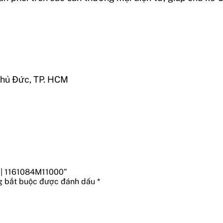
Thủ Đức, TP. HCM
o | 1161084M11000”
g bắt buộc được đánh dấu
*