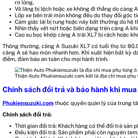
rơ lỏng.
Vô lăng bị lệch hoặc xe không đi thẳng do càng A
Lốp xe bên trái mòn không đều do thay đổi góc ti
Cảm giác lái bị rung hoặc nảy bất thường do hệ t
Nhìn thấy vết nứt hoặc biến dạng trên càng A kh
Cao su bọc khớp càng A trái XL7 bị rách hoặc kh
Thông thường, càng A Suzuki XL7 có tuổi thọ từ 80.0
càng A sẽ hao mòn nhanh hơn. Khi xuất hiện bất kỳ dấ
điểm, đảm bảo an toàn cho mọi hành trình.
Thiện Auto Phukiensuzuki cam kết là địa chỉ mua phụ
Chính sách đổi trả và bảo hành khi mua
Phukiensuzuki.com
thuộc quyền quản lý của trung tâ
Chính sách đổi trả:
Thời gian đổi trả: Khách hàng có thể đổi trả sản
Điều kiện đổi trả: Sản phẩm phải còn nguyên te