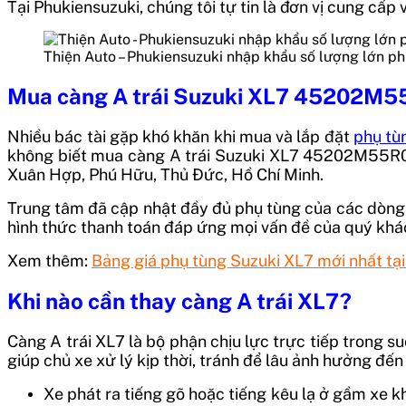
Tại Phukiensuzuki, chúng tôi tự tin là đơn vị cung cấ
Thiện Auto – Phukiensuzuki nhập khẩu số lượng lớn ph
Mua càng A trái Suzuki XL7 45202M
Nhiều bác tài gặp khó khăn khi mua và lắp đặt
phụ tù
không biết mua
càng A trái Suzuki XL7 45202M55
Xuân Hợp, Phú Hữu, Thủ Đức, Hồ Chí Minh.
Trung tâm đã cập nhật đầy đủ phụ tùng của các dòng 
hình thức thanh toán đáp ứng mọi vấn đề của quý khá
Xem thêm:
Bảng giá phụ tùng Suzuki XL7 mới nhất tại
Khi nào cần thay càng A trái XL7?
Càng A trái XL7 là bộ phận chịu lực trực tiếp trong s
giúp chủ xe xử lý kịp thời, tránh để lâu ảnh hưởng đế
Xe phát ra tiếng gõ hoặc tiếng kêu lạ ở gầm xe k