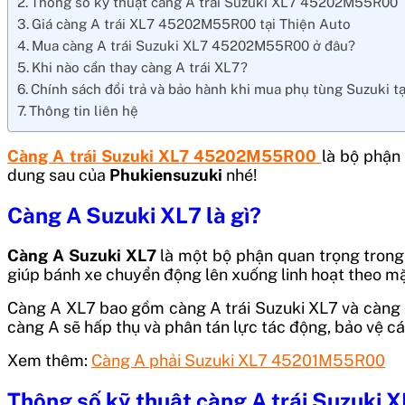
Thông số kỹ thuật càng A trái Suzuki XL7 45202M55R00
Giá càng A trái XL7 45202M55R00 tại Thiện Auto
Mua càng A trái Suzuki XL7 45202M55R00 ở đâu?
Khi nào cần thay càng A trái XL7?
Chính sách đổi trả và bảo hành khi mua phụ tùng Suzuki t
Thông tin liên hệ
Càng A trái Suzuki XL7 45202M55R00
là bộ phận
dung sau của
Phukiensuzuki
nhé!
Càng A Suzuki XL7 là gì?
Càng A Suzuki XL7
là một bộ phận quan trọng trong 
giúp bánh xe chuyển động lên xuống linh hoạt theo mặt
Càng A XL7 bao gồm càng A trái Suzuki XL7 và càng A 
càng A sẽ hấp thụ và phân tán lực tác động, bảo vệ c
Xem thêm:
Càng A phải Suzuki XL7 45201M55R00
Thông số kỹ thuật càng A trái Suzuk