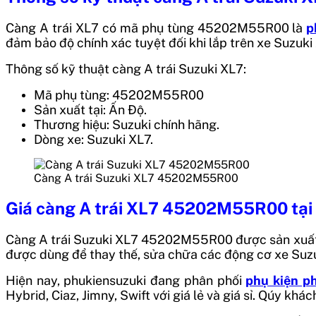
Càng A trái XL7
có mã phụ tùng
45202M55R00
là
p
đảm bảo độ chính xác tuyệt đối khi lắp trên xe Suzuki
Thông số kỹ thuật càng A trái Suzuki XL7:
Mã phụ tùng: 45202M55R00
Sản xuất tại: Ấn Độ.
Thương hiệu: Suzuki chính hãng.
Dòng xe: Suzuki XL7.
Càng A trái Suzuki XL7 45202M55R00
Giá càng A trái XL7 45202M55R00
tại
Càng A trái Suzuki XL7 45202M55R00
được sản xuất
được dùng để thay thế, sửa chữa các động cơ xe Suzuk
Hiện nay, phukiensuzuki đang phân phối
phụ kiện p
Hybrid, Ciaz, Jimny, Swift với giá lẻ và giá sỉ. Qúy khá