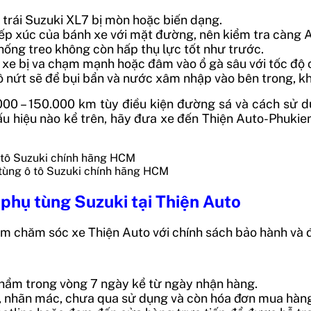
 trái Suzuki XL7 bị mòn hoặc biến dạng.
ếp xúc của bánh xe với mặt đường, nên kiểm tra càng A 
hống treo không còn hấp thụ lực tốt như trước.
i xe bị va chạm mạnh hoặc đâm vào ổ gà sâu với tốc độ 
ô nứt sẽ để bụi bẩn và nước xâm nhập vào bên trong, 
00 – 150.000 km tùy điều kiện đường sá và cách sử d
u hiệu nào kể trên, hãy đưa xe đến Thiện Auto-Phukie
 tùng ô tô Suzuki chính hãng HCM
 phụ tùng Suzuki tại Thiện Auto
m chăm sóc xe Thiện Auto với chính sách bảo hành và đ
 phẩm trong vòng 7 ngày kể từ ngày nhận hàng.
m, nhãn mác, chưa qua sử dụng và còn hóa đơn mua hàn