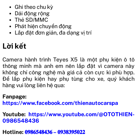
Ghi theo chu kỳ
Dải động rộng
Thẻ SD/MMC
Phát hiện chuyển động
Lắp đặt đơn giản, đa dạng vị trí
Lời kết
Camera hành trình Teyes X5 là một phụ kiện ô tô
thông minh mà anh em nên lắp đặt vì camera này
không chỉ công nghệ mà giá cả còn cực kì phù hợp.
Để lắp phụ kiện hay phụ tùng cho xe, quý khách
hàng vui lòng liên hệ qua:
Fanpage:
https://www.facebook.com/thienautocarspa
Youtube:
https://www.youtube.com/@OTOTHIEN-
0986548436
Hotline:
𝟎𝟗𝟖𝟔𝟓𝟒𝟖𝟒𝟑𝟔 – 𝟎𝟗𝟑𝟖𝟑𝟗𝟓𝟎𝟐𝟐