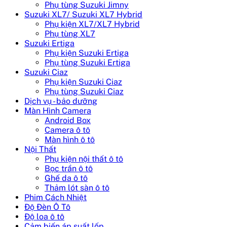
Phụ tùng Suzuki Jimny
Suzuki XL7/ Suzuki XL7 Hybrid
Phụ kiện XL7/XL7 Hybrid
Phụ tùng XL7
Suzuki Ertiga
Phụ kiện Suzuki Ertiga
Phụ tùng Suzuki Ertiga
Suzuki Ciaz
Phụ kiện Suzuki Ciaz
Phụ tùng Suzuki Ciaz
Dịch vụ - bảo dưỡng
Màn Hình Camera
Android Box
Camera ô tô
Màn hình ô tô
Nội Thất
Phụ kiện nội thất ô tô
Bọc trần ô tô
Ghế da ô tô
Thảm lót sàn ô tô
Phim Cách Nhiệt
Độ Đèn Ô Tô
Độ loa ô tô
Cảm biến áp suất lốp