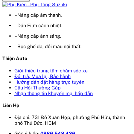
– Nâng cấp âm thanh.
– Dán Film cách nhiệt.
– Nâng cấp ánh sáng.
– Bọc ghế da, đổi màu nội thất.
Thiện Auto
Giới thiệu trung tâm chăm sóc xe
Đổi trả, Mua lại, Bảo hành
Hướng dẫn đặt hàng trực tuyến
Câu Hỏi Thường Gặp
Nhận thông tin khuyến mại hấp dẫn
Liên Hệ
Địa chỉ: 731 Đỗ Xuân Hợp, phường Phú Hữu, thành
phố Thủ Đức, HCM
Góp ý kiến:
0986 548 436