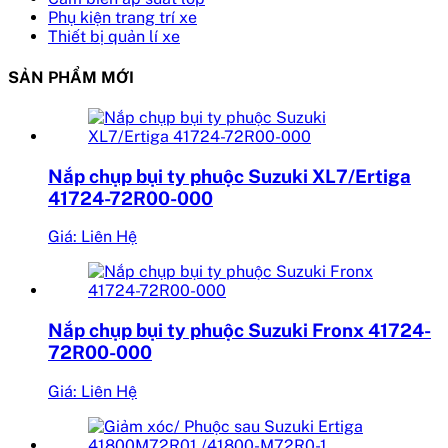
Phụ kiện trang trí xe
Thiết bị quản lí xe
SẢN PHẨM MỚI
Nắp chụp bụi ty phuộc Suzuki XL7/Ertiga
41724-72R00-000
Giá: Liên Hệ
Nắp chụp bụi ty phuộc Suzuki Fronx 41724-
72R00-000
Giá: Liên Hệ