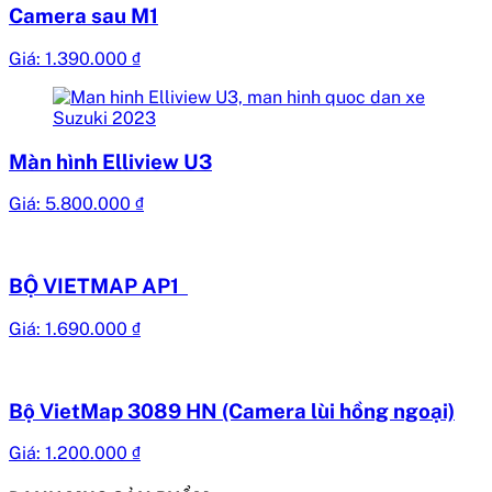
Camera sau M1
Giá:
1.390.000
₫
Màn hình Elliview U3
Giá:
5.800.000
₫
BỘ VIETMAP AP1
Giá:
1.690.000
₫
Bộ VietMap 3089 HN (Camera lùi hồng ngoại)
Giá:
1.200.000
₫