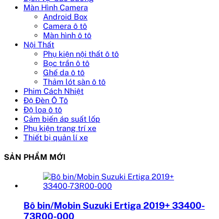
Màn Hình Camera
Android Box
Camera ô tô
Màn hình ô tô
Nội Thất
Phụ kiện nội thất ô tô
Bọc trần ô tô
Ghế da ô tô
Thảm lót sàn ô tô
Phim Cách Nhiệt
Độ Đèn Ô Tô
Độ loa ô tô
Cảm biến áp suất lốp
Phụ kiện trang trí xe
Thiết bị quản lí xe
SẢN PHẨM MỚI
Bô bin/Mobin Suzuki Ertiga 2019+ 33400-
73R00-000