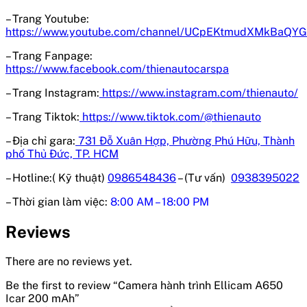
– Trang Youtube:
https://www.youtube.com/channel/UCpEKtmudXMkBaQY
– Trang Fanpage:
https://www.facebook.com/thienautocarspa
– Trang Instagram:
https://www.instagram.com/thienauto/
– Trang Tiktok:
https://www.tiktok.com/@thienauto
– Địa chỉ gara:
731 Đỗ Xuân Hợp, Phường Phú Hữu, Thành
phố Thủ Đức, TP. HCM
– Hotline:( Kỹ thuật)
0986548436
– (Tư vấn)
0938395022
– Thời gian làm việc:
8:00 AM – 18:00 PM
Reviews
There are no reviews yet.
Be the first to review “Camera hành trình Ellicam A650
Icar 200 mAh”