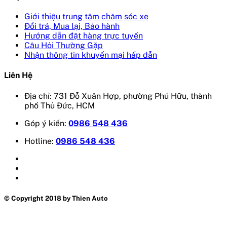
Giới thiệu trung tâm chăm sóc xe
Đổi trả, Mua lại, Bảo hành
Hướng dẫn đặt hàng trực tuyến
Câu Hỏi Thường Gặp
Nhận thông tin khuyến mại hấp dẫn
Liên Hệ
Địa chỉ: 731 Đỗ Xuân Hợp, phường Phú Hữu, thành
phố Thủ Đức, HCM
Góp ý kiến:
0986 548 436
Hotline:
0986 548 436
© Copyright 2018 by Thien Auto