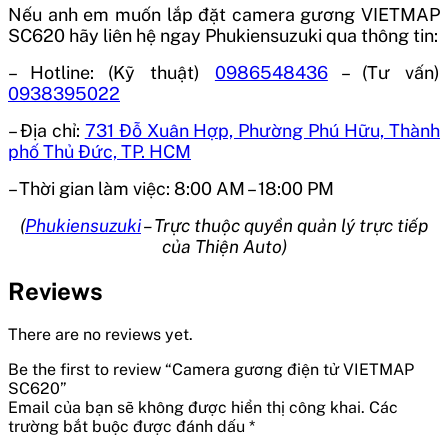
Nếu anh em muốn lắp đặt camera gương VIETMAP
SC620 hãy liên hệ ngay Phukiensuzuki qua thông tin:
– Hotline: (Kỹ thuật)
0986548436
– (Tư vấn)
0938395022
– Địa chỉ:
731 Đỗ Xuân Hợp, Phường Phú Hữu, Thành
phố Thủ Đức, TP. HCM
– Thời gian làm việc: 8:00 AM – 18:00 PM
(
Phukiensuzuki
– Trực thuộc quyền quản lý trực tiếp
của Thiện Auto)
Reviews
There are no reviews yet.
Be the first to review “Camera gương điện tử VIETMAP
SC620”
Email của bạn sẽ không được hiển thị công khai.
Các
trường bắt buộc được đánh dấu
*