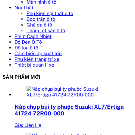
Màn hình ô tô
Nội Thất
Phụ kiện nội thất ô tô
Bọc trần ô tô
Ghế da ô tô
Thảm lót sàn ô tô
Phim Cách Nhiệt
Độ Đèn Ô Tô
Độ loa ô tô
Cảm biến áp suất lốp
Phụ kiện trang trí xe
Thiết bị quản lí xe
SẢN PHẨM MỚI
Nắp chụp bụi ty phuộc Suzuki XL7/Ertiga
41724-72R00-000
Giá: Liên Hệ