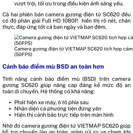
vượt trội, tối ưu trong điều kiện ánh sáng yếu.
Cả hai phiên bản camera gương điện tử SC620 đều
có độ phân giải Full HD 1080P, hiển thị rõ nét, chân
thực, đáp ứng tốt cả ban ngày và ban đêm.
Camera gương điện tử VIETMAP SC620 tích hợp cảm 
(50FPS)
Cảnh báo điểm mù BSD an toàn hơn
Tính năng cảnh báo điểm mù (BSD) trên camera
gương SC620 giúp nâng cap đáng kể mức độ an
toàn di chuyển. Hệ thống có khả năng:
Phát hiện xe máy, ô tô phía sau
Nhận diện cả phương tiện đứng yên
Hiện thị cảnh báo trực tiếp trên màn hình
Nhờ đó camera gương điện tử VIETMAP SC620 giúp
hỗ trợ chuyển làn an toàn, giảm rủi ro va chạm khi