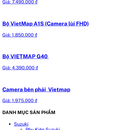
Giá:
7.490.000
₫
Bộ VietMap A1S (Camera lùi FHD)
Giá:
1.850.000
₫
Bộ VIETMAP G40
Giá:
4.390.000
₫
Camera bên phải Vietmap
Giá:
1.975.000
₫
DANH MỤC SẢN PHẨM
Suzuki
Phụ Kiện Suzuki