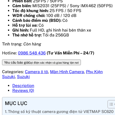
Phiên bản:
25FPS / 50FPS
Cảm biến:
MIS2031 (25FPS) / Sony IMX462 (50FPS)
Tốc độ khung hình:
25 FPS / 50 FPS
WDR chống chói:
100 dB / 120 dB
Cảnh báo điểm mù (BSD):
Có
Hỗ trợ lùi xe:
Có
Ghi hình:
Full HD, ghi hình hai bên thân xe
Thẻ nhớ hỗ trợ:
Tối đa 256GB
Tình trạng:
Còn hàng
Hotline:
0986 548 436
(Tư Vấn Miễn Phí – 24/7)
Yêu cầu báo giá
Gọi điện xác nhận và giao hàng tận nơi
Categories:
Camera ô tô
,
Màn Hình Camera
,
Phụ Kiện
Suzuki
,
Suzuki
Description
Reviews (0)
MỤC LỤC
Thông số kỹ thuật camera gương điện tử VIETMAP SC620