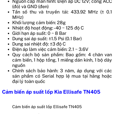
Nguồn cấp màn hình: Điện áp DC 12V; cổng ACC
(đỏ) và GND (đen)
Tần số thu và truyền tải: 433.92 MHz (± 0.1
MHz)
Khối lượng cảm biến: 28g
Nhiệt độ hoạt động: -40 ~ 125 độ C
Giới hạn áp suất: 0 ~ 8 Bar
Dung sai áp suất: ±1.5 Psi (0.1 Bar)
Dung sai nhiệt độ: ±3 độ C
Điện áp làm việc cảm biến: 2.1 ~ 3.6V
Quy cách bộ sản phẩm: Bao gồm: 4 chân van
cảm biến, 1 hộp tổng, 1 miếng dán kính, 1 bộ dây
nguồn
Chính sách bảo hành: 3 năm, áp dụng với các
sản phẩm có Serial hợp lệ mua tại hãng hoặc
đại lý toàn quốc
Cảm biến áp suất lốp Kia Ellisafe TN405
Cảm biến áp suất lốp Ellisafe TN405