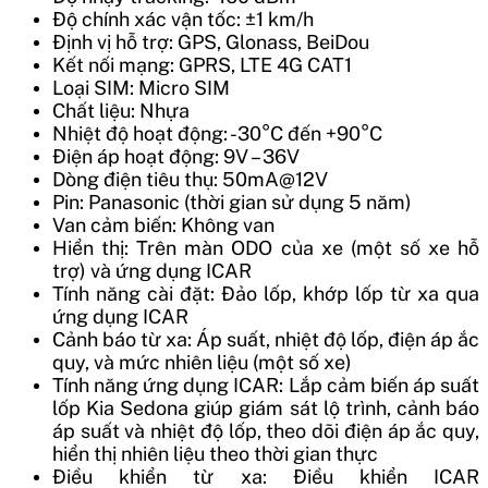
Độ chính xác vận tốc:
±1 km/h
Định vị hỗ trợ:
GPS, Glonass, BeiDou
Kết nối mạng:
GPRS, LTE 4G CAT1
Loại SIM: Micro SIM
Chất liệu: Nhựa
Nhiệt độ hoạt động: -30°C đến +90°C
Điện áp hoạt động: 9V – 36V
Dòng điện tiêu thụ: 50mA@12V
Pin: Panasonic (thời gian sử dụng 5 năm)
Van cảm biến: Không van
Hiển thị: Trên màn ODO của xe (một số xe hỗ
trợ) và ứng dụng ICAR
Tính năng cài đặt: Đảo lốp, khớp lốp từ xa qua
ứng dụng ICAR
Cảnh báo từ xa: Áp suất, nhiệt độ lốp, điện áp ắc
quy, và mức nhiên liệu (một số xe)
Tính năng ứng dụng ICAR: Lắp cảm biến áp suất
lốp Kia Sedona giúp giám sát lộ trình, cảnh báo
áp suất và nhiệt độ lốp, theo dõi điện áp ắc quy,
hiển thị nhiên liệu theo thời gian thực
Điều khiển từ xa: Điều khiển ICAR