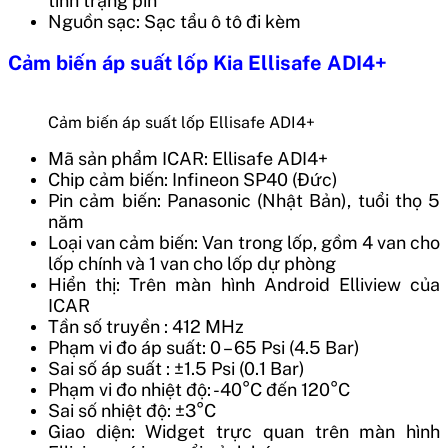
tình trạng pin
Nguồn sạc: Sạc tẩu ô tô đi kèm
Cảm biến áp suất lốp Kia Ellisafe ADI4+
Cảm biến áp suất lốp Ellisafe ADI4+
Mã sản phẩm
ICAR: Ellisafe ADI4+
Chip cảm biến: Infineon SP40 (Đức)
Pin cảm biến: Panasonic (Nhật Bản), tuổi thọ 5
năm
Loại van cảm biến: Van trong lốp, gồm 4 van cho
lốp chính và 1 van cho lốp dự phòng
Hiển thị: Trên màn hình Android Elliview của
ICAR
Tần số truyền
: 412 MHz
Phạm vi đo áp suất: 0 – 65 Psi (4.5 Bar)
Sai số áp suất
: ±1.5 Psi (0.1 Bar)
Phạm vi đo nhiệt độ: -40°C đến 120°C
Sai số nhiệt độ: ±3°C
Giao diện: Widget trực quan trên màn hình