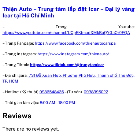
Thiện Auto – Trung tâm lắp đặt Icar – Đại lý vàng
Icar tại Hồ Chí Minh
– Trang Youtube:
https://www.youtube.com/channel/UCpEKtmudXMkBaQYGaOr0FQA
– Trang Fanpage:
https://www.facebook.com/thienautocarspa
– Trang Instagram:
https://www.instagram.com/thienauto/
– Trang Tiktok:
https://www.tiktok.com/@trungtamicar
– Địa chỉ gara:
731 Đỗ Xuân Hợp, Phường Phú Hữu, Thành phố Thủ Đức,
TP. HCM
– Hotline: (Kỹ thuật)
0986548436
– (Tư vấn)
0938395022
– Thời gian làm việc:
8:00 AM – 18:00 PM
Reviews
There are no reviews yet.