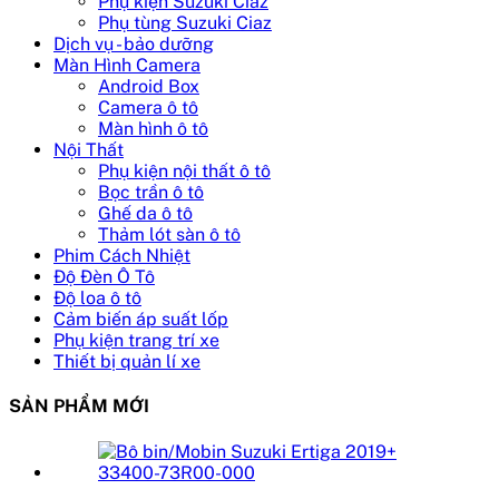
Phụ kiện Suzuki Ciaz
Phụ tùng Suzuki Ciaz
Dịch vụ - bảo dưỡng
Màn Hình Camera
Android Box
Camera ô tô
Màn hình ô tô
Nội Thất
Phụ kiện nội thất ô tô
Bọc trần ô tô
Ghế da ô tô
Thảm lót sàn ô tô
Phim Cách Nhiệt
Độ Đèn Ô Tô
Độ loa ô tô
Cảm biến áp suất lốp
Phụ kiện trang trí xe
Thiết bị quản lí xe
SẢN PHẨM MỚI