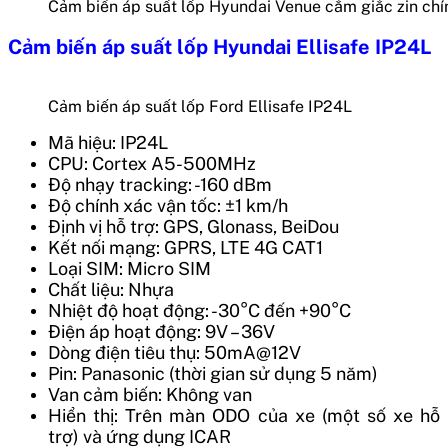
Cảm biến áp suất lốp Hyundai Venue cắm giắc zin ch
Cảm biến áp suất lốp Hyundai Ellisafe IP24L
Cảm biến áp suất lốp Ford Ellisafe IP24L
Mã hiệu: IP24L
CPU: Cortex A5-500MHz
Độ nhạy tracking: -160 dBm
Độ chính xác vận tốc:
±1 km/h
Định vị hỗ trợ:
GPS, Glonass, BeiDou
Kết nối mạng:
GPRS, LTE 4G CAT1
Loại SIM: Micro SIM
Chất liệu: Nhựa
Nhiệt độ hoạt động: -30°C đến +90°C
Điện áp hoạt động: 9V – 36V
Dòng điện tiêu thụ: 50mA@12V
Pin: Panasonic (thời gian sử dụng 5 năm)
Van cảm biến: Không van
Hiển thị: Trên màn ODO của xe (một số xe hỗ
trợ) và ứng dụng ICAR