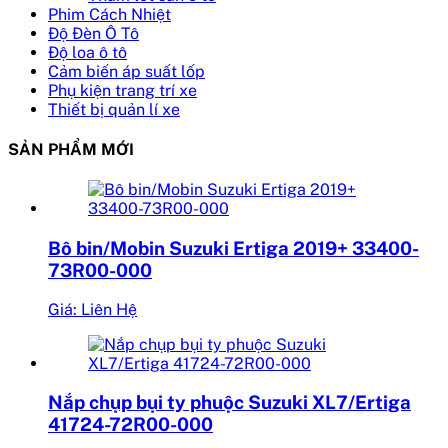
Phim Cách Nhiệt
Độ Đèn Ô Tô
Độ loa ô tô
Cảm biến áp suất lốp
Phụ kiện trang trí xe
Thiết bị quản lí xe
SẢN PHẨM MỚI
Bô bin/Mobin Suzuki Ertiga 2019+ 33400-
73R00-000
Giá: Liên Hệ
Nắp chụp bụi ty phuộc Suzuki XL7/Ertiga
41724-72R00-000