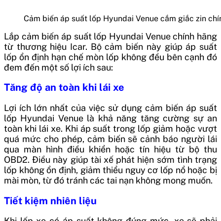
Cảm biến áp suất lốp Hyundai Venue cắm giắc zin ch
Lắp cảm biến áp suất lốp Hyundai Venue chính hãng
từ thương hiệu Icar. Bộ cảm biến này giúp áp suất
lốp ổn định hạn chế mòn lốp không đều bên cạnh đó
đem đến một số lợi ích sau:
Tăng độ an toàn khi lái xe
Lợi ích lớn nhất của việc sử dụng cảm biến áp suất
lốp Hyundai Venue là khả năng tăng cường sự an
toàn khi lái xe. Khi áp suất trong lốp giảm hoặc vượt
quá mức cho phép, cảm biến sẽ cảnh báo người lái
qua màn hình điều khiển hoặc tín hiệu từ bộ thu
OBD2. Điều này giúp tài xế phát hiện sớm tình trạng
lốp không ổn định, giảm thiểu nguy cơ lốp nổ hoặc bị
mài mòn, từ đó tránh các tai nạn không mong muốn.
Tiết kiệm nhiên liệu
Khi lốp xe có áp suất không đúng mức, xe sẽ phải