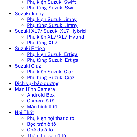
Phụ kiện Suzuki Swift
Phụ tùng Suzuki Swift
Suzuki Jimny
Phụ kiện Suzuki Jimny
Phụ tùng Suzuki Jimny
Suzuki XL7/ Suzuki XL7 Hybrid
Phụ kiện XL7/XL7 Hybrid
Phụ tùng XL7
Suzuki Ertiga
Phụ kiện Suzuki Ertiga
Phụ tùng Suzuki Ertiga
Suzuki Ciaz
Phụ kiện Suzuki Ciaz
Phụ tùng Suzuki Ciaz
Dịch vụ - bảo dưỡng
Màn Hình Camera
Android Box
Camera ô tô
Màn hình ô tô
Nội Thất
Phụ kiện nội thất ô tô
Bọc trần ô tô
Ghế da ô tô
Thảm lót sàn ô tô