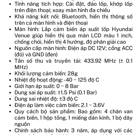
Tính năng tích hợp: Cài đặt, đảo lốp, khớp lốp
trên điện thoại; xoay màn hình đa chiều
Khả năng kết nối: Bluetooth, hiển thị thông số
trên cả màn hình và điện thoại
Màn hình: Lắp cảm biến áp suất lốp Hyundai
Venue giúp hiển thị qua màn LCD màu 1 inch,
chống chói, hiển thị 4 hướng, độ phân giải cao
Nguồn cấp màn hình: Điện áp DC 12V; cổng ACC
(đỏ) và GND (đen)
Tần số thu và truyền tải: 433.92 MHz (± 0.1
MHz)
Khối lượng cảm biến: 28g
Nhiệt độ hoạt động: -40 ~ 125 độ C
Giới hạn áp suất: 0 ~ 8 Bar
Dung sai áp suất: ±1.5 Psi (0.1 Bar)
Dung sai nhiệt độ: ±3 độ C
Điện áp làm việc cảm biến: 2.1 ~ 3.6V
Quy cách bộ sản phẩm: Bao gồm: 4 chân van
cảm biến, 1 hộp tổng, 1 miếng dán kính, 1 bộ dây
nguồn
Chính sách bảo hành: 3 năm, áp dụng với các