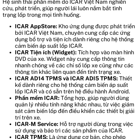
Hệ sinh thái phần mềm do ICAR Việt Nam nghiên
cứu, phát triển, giúp người lái luôn nắm bắt tình
trạng lốp trong mọi tình huống.
ICAR AppStore:
Kho ứng dụng được phát triển
bởi ICAR Việt Nam, chuyên cung cấp các ứng
dụng bổ trợ và tiện ích dành riêng cho hệ thống
cảm biến áp suất lốp ICAR.
ICAR Tiện ích (Widget):
Tích hợp vào màn hình
DVD của xe. Widget này cung cấp thông tin
nhanh chóng về các chỉ số lốp xe cũng như các
thông tin khác liên quan đến tình trạng xe.
ICAR AD14 TPMS và ICAR ADI5 TPMS:
Thiết
kế dành riêng cho hệ thống cảm biến áp suất
lốp ICAR và có sẵn trên hệ điều hành Android.
Phần mềm ICAR:
Tổng hợp, giúp người dùng
quản lý nhiều tính năng khác nhau, từ việc giám
sát cảm biến lốp đến điều khiển các thiết bị giải
trí trên xe.
ICAR-M Service:
Hỗ trợ người dùng trong việc
sử dụng và bảo trì các sản phẩm của ICAR.
ICAR TPMS:
Là ứng dụng cơ bản, cho phép