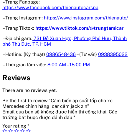
– Trang Fanpage:
https://www.facebook.com/thienautocarspa
– Trang Instagram:
https://www.instagram.com/thienauto/
– Trang Tiktok:
https://www.tiktok.com/@trungtamicar
– Địa chỉ gara:
731 Đỗ Xuân Hợp, Phường Phú Hữu, Thành
phố Thủ Đức, TP. HCM
– Hotline: (Kỹ thuật)
0986548436
– (Tư vấn)
0938395022
– Thời gian làm việc:
8:00 AM – 18:00 PM
Reviews
There are no reviews yet.
Be the first to review “Cảm biến áp suất lốp cho xe
Mercedes chính hãng Icar cắm jack zin”
Email của bạn sẽ không được hiển thị công khai.
Các
trường bắt buộc được đánh dấu
*
Your rating
*