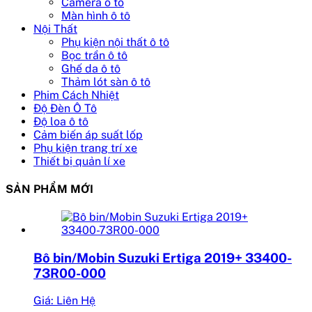
Camera ô tô
Màn hình ô tô
Nội Thất
Phụ kiện nội thất ô tô
Bọc trần ô tô
Ghế da ô tô
Thảm lót sàn ô tô
Phim Cách Nhiệt
Độ Đèn Ô Tô
Độ loa ô tô
Cảm biến áp suất lốp
Phụ kiện trang trí xe
Thiết bị quản lí xe
SẢN PHẨM MỚI
Bô bin/Mobin Suzuki Ertiga 2019+ 33400-
73R00-000
Giá: Liên Hệ