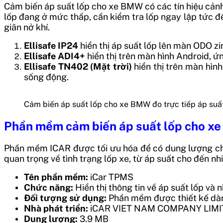
Cảm biến áp suất lốp cho xe BMW có các tín hiệu cảnh 
lốp đang ở mức thấp, cần kiểm tra lốp ngay lập tức để 
giãn nở khí.
Ellisafe IP24
hiển thị áp suất lốp lên màn ODO zi
Ellisafe ADI4+
hiển thị trên màn hình Android, ứn
Ellisafe TN402 (Mặt trời)
hiển thị trên màn hình
sống động.
Cảm biến áp suất lốp cho xe BMW đo trực tiếp áp suất
Phần mềm
cảm biến áp suất lốp cho x
Phần mềm ICAR được tối ưu hóa để có dung lượng chỉ 
quan trọng về tình trạng lốp xe, từ áp suất cho đến nhi
Tên phần mềm:
iCar TPMS
Chức năng:
Hiển thị thông tin về áp suất lốp và n
Đối tượng sử dụng:
Phần mềm được thiết kế dành
Nhà phát triển:
iCAR VIET NAM COMPANY LIMI
Dung lượng:
3.9 MB