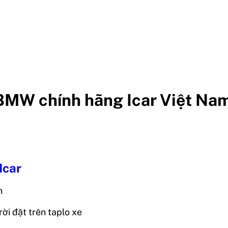
 BMW chính hãng Icar Việt Na
 Icar
in
rời đặt trên taplo xe