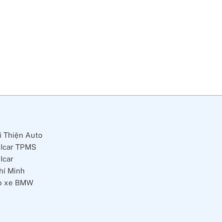
i Thiện Auto
 Icar TPMS
Icar
hí Minh
cho xe BMW