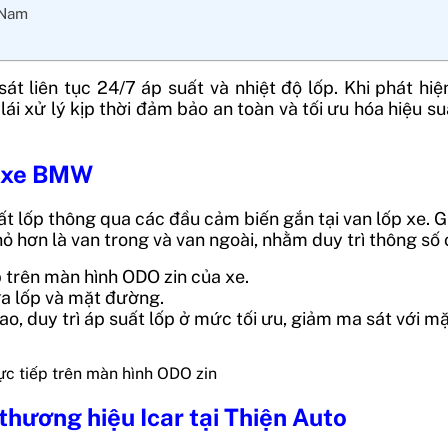
 Nam
 sát liên tục 24/7 áp suất và nhiệt độ lốp. Khi phát h
ái xử lý kịp thời đảm bảo an toàn và tối ưu hóa hiệu s
o xe BMW
ất lốp thông qua các đầu cảm biến gắn tại van lốp xe. 
hỏ hơn là van trong và van ngoài,
nhằm duy trì thông số
ếp trên màn hình ODO zin của xe.
ữa lốp và mặt đường.
cao, duy trì áp suất lốp ở mức tối ưu, giảm ma sát với 
ực tiếp trên màn hình ODO zin
hương hiệu Icar tại Thiện Auto