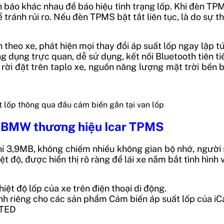
báo khác nhau để báo hiệu tình trạng lốp. Khi đèn TPMS 
tránh rủi ro. Nếu đèn TPMS bật tắt liên tục, là do sự t
n theo xe, phát hiện mọi thay đổi áp suất lốp ngay lập t
g dụng trực quan, dễ sử dụng, kết nối Bluetooth tiên ti
 rời đặt trên taplo xe, nguồn năng lượng mặt trời bền b
 lốp thông qua đầu cảm biến gắn tại van lốp
e BMW thương hiệu Icar
TPMS
3,9MB, không chiếm nhiều không gian bộ nhớ, người s
ệt độ, được hiển thị rõ ràng để lái xe nắm bắt tình hình 
hiệt độ lốp của xe trên điện thoại di động.
 riêng cho các sản phẩm Cảm biến áp suất lốp của iCar
TED