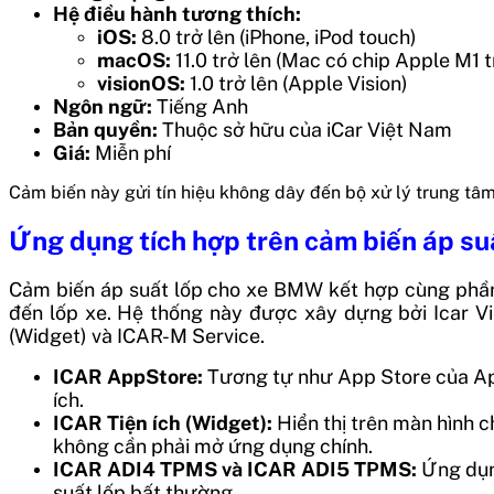
Hệ điều hành tương thích:
iOS:
8.0 trở lên (iPhone, iPod touch)
macOS:
11.0 trở lên (Mac có chip Apple M1 t
visionOS:
1.0 trở lên (Apple Vision)
Ngôn ngữ:
Tiếng Anh
Bản quyền:
Thuộc sở hữu của iCar Việt Nam
Giá:
Miễn phí
Cảm biến này gửi tín hiệu không dây đến bộ xử lý trung tâ
Ứng dụng tích hợp trên
cảm biến áp su
Cảm biến áp suất lốp cho xe BMW kết hợp cùng phần 
đến lốp xe. Hệ thống này được xây dựng bởi Icar Vi
(Widget) và ICAR-M Service.
ICAR AppStore:
Tương tự như App Store của Ap
ích.
ICAR Tiện ích (Widget):
H
iển thị trên màn hình c
không cần phải mở ứng dụng chính.
ICAR ADI4 TPMS và ICAR ADI5 TPMS:
Ứ
ng dụn
suất lốp bất thường.