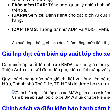
Phần mềm ICAR:
Tổng hợp, quản lý nhiều tính nă
trên xe,…
ICARM Service:
Dành riêng cho các dịch vụ của 
hàng.
ICAR TPMS:
Tương tự như ADI4 và ADI5 TPMS, ứ
Áp suất lốp không chính xác sẽ làm tăng mức tiêu thụ 
Giá lắp đặt
cảm biến áp suất lốp cho x
Cảm biến áp suất lốp cho xe BMW Icar
có giá niêm yế
Thiện Auto cam kết đem đến phụ kiện chính hãng với gi
Quý khách hàng cần báo giá chi tiết vui lòng liên 
Hữu, Thành phố Thủ Đức, TP. HCM để được hỗ trợ trực
Cảm biến áp suất lốp cho xe BMW giúp chủ xe kiểm soá
Chính sách và điều kiện bảo hành
cảm b