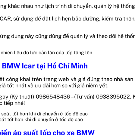
ng khác nhau như lịch trình di chuyển, quản lý hệ thống c
ICAR, sử dụng để đặt lịch hẹn bảo dưỡng, kiểm tra thông
ng dụng này cũng dùng để quản lý và theo dõi hệ thốn
nhiên liệu do lực cản lăn của lốp tăng lên
e BMW Icar
tại Hồ Chí Minh
t công khai trên trang web và giá đúng theo nhà sản xuấ
á tốt nhất và ưu đãi hơn so với giá niêm yết.
hệ ngay (Kỹ thuật) 0986548436 – (Tư vấn) 0938395022
 tiếp nhé!
t tốt hơn khi di chuyển ở tốc độ cao
iến áp suất lốp cho xe BMW