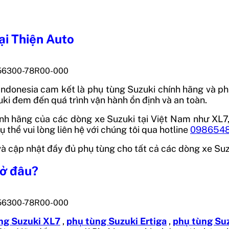
ại Thiện Auto
/56300-78R00-000
Indonesia
cam kết là phụ tùng Suzuki chính hãng và phâ
i đem đến quá trình vận hành ổn định và an toàn.
h hãng của các dòng xe Suzuki tại Việt Nam như XL7, E
ụ thể vui lòng liên hệ với chúng tôi qua hotline
098654
p và cập nhật đầy đủ phụ tùng cho tất cả các dòng xe Su
ở đâu?
/56300-78R00-000
ng Suzuki XL7
,
phụ tùng Suzuki Ertiga
,
phụ tùng Suz