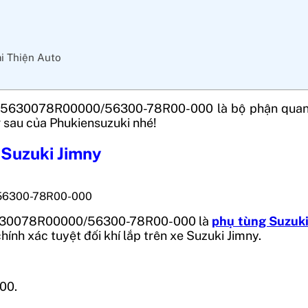
ại Thiện Auto
5630078R00000/56300-78R00-000
là bộ phận quan
 sau của Phukiensuzuki nhé!
 Suzuki Jimny
/56300-78R00-000
30078R00000/56300-78R00-000
là
phụ tùng Suzuk
ính xác tuyệt đối khí lắp trên xe Suzuki Jimny.
00.