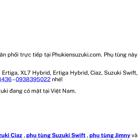
n phối trực tiếp tại Phukiensuzuki.com. Phụ tùng này
rtiga, XL7 Hybrid, Ertiga Hybrid, Ciaz, Suzuki Swift,
8436
–
0938395022
nhé!
zuki đang có mặt tại Việt Nam.
uki Ciaz
,
phụ tùng Suzuki Swift
,
phụ tùng Jimny
và