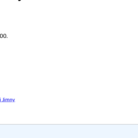
00.
i Jimny