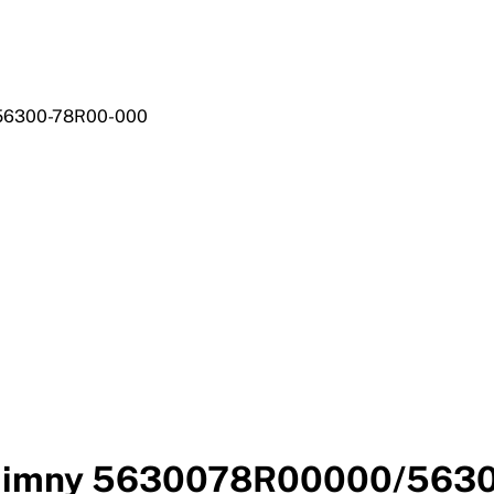
/56300-78R00-000
i Jimny 5630078R00000/563