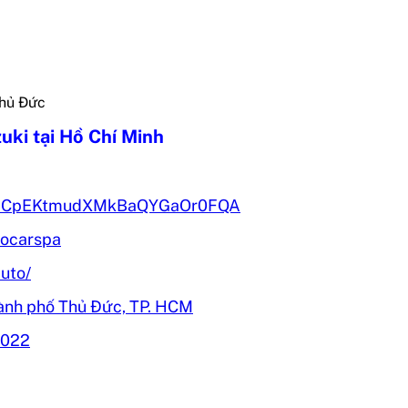
Thủ Đức
uki tại Hồ Chí Minh
el/UCpEKtmudXMkBaQYGaOr0FQA
tocarspa
uto/
ành phố Thủ Đức, TP. HCM
022