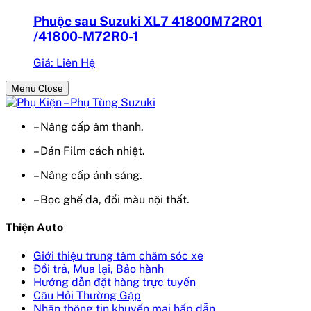
Phuộc sau Suzuki XL7 41800M72R01
/41800-M72R0-1
Giá: Liên Hệ
Menu Close
– Nâng cấp âm thanh.
– Dán Film cách nhiệt.
– Nâng cấp ánh sáng.
– Bọc ghế da, đổi màu nội thất.
Thiện Auto
Giới thiệu trung tâm chăm sóc xe
Đổi trả, Mua lại, Bảo hành
Hướng dẫn đặt hàng trực tuyến
Câu Hỏi Thường Gặp
Nhận thông tin khuyến mại hấp dẫn