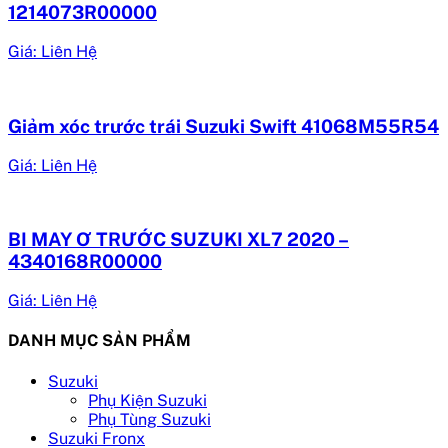
1214073R00000
Giá: Liên Hệ
Giảm xóc trước trái Suzuki Swift 41068M55R54
Giá: Liên Hệ
BI MAY Ơ TRƯỚC SUZUKI XL7 2020 –
4340168R00000
Giá: Liên Hệ
DANH MỤC SẢN PHẨM
Suzuki
Phụ Kiện Suzuki
Phụ Tùng Suzuki
Suzuki Fronx