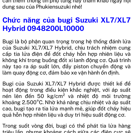
cần thêm thông tin phụ tùng hãy tham khảo ngay nội
dung sau của Phukiensuzuki nhé!
Chức năng của bugi Suzuki XL7/XL7
Hybrid 0948200L10000
Bugi là bộ phận quan trọng trong hệ thống đánh lửa
của Suzuki XL7/XL7 Hybrid, chịu trách nhiệm cung
cấp tia lửa điện để đốt cháy hỗn hợp nhiên liệu và
không khí trong buồng đốt xi lanh động cơ. Quá trình
này tạo ra áp suất lớn, đẩy piston chuyển động và
làm quay động cơ, đảm bảo xe vận hành ổn định.
Bugi của Suzuki XL7/XL7 Hybrid được thiết kế để
hoạt động trong điều kiện khắc nghiệt, với áp suất
nén lên đến 50 kg/cm² và nhiệt độ môi trường
khoảng 2.500°C. Nhờ khả năng chịu nhiệt và áp suất
cao, bugi tạo ra tia lửa mạnh mẽ, giúp đốt cháy hiệu
quả hỗn hợp nhiên liệu và duy trì hiệu suất động cơ.
Trong suốt vòng đời, bugi có thể phát tia lửa hàng
triệu lần, nhưng khoảng cách giữa các điện cực sẽ