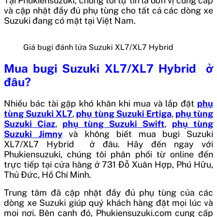
Tại Phukiensuzuki, chúng tôi tự tin là đơn vị cung cấp
và cập nhật đầy đủ phụ tùng cho tất cả các dòng xe
Suzuki đang có mặt tại Việt Nam.
Giá bugi đánh lửa Suzuki XL7/XL7 Hybrid
Mua
bugi Suzuki XL7/XL7 Hybrid
ở
đâu?
Nhiều bác tài gặp khó khăn khi mua và lắp đặt
phụ
tùng Suzuki XL7
,
phụ tùng Suzuki Ertiga
,
phụ tùng
Suzuki Ciaz
,
phụ tùng Suzuki Swift
,
phụ tùng
Suzuki Jimny
và không biết mua
bugi Suzuki
XL7/XL7 Hybrid
ở đâu. Hãy đến ngay với
Phukiensuzuki, chúng tôi phân phối từ online đến
trực tiếp tại cửa hàng ở 731 Đỗ Xuân Hợp, Phú Hữu,
Thủ Đức, Hồ Chí Minh.
Trung tâm đã cập nhật đầy đủ phụ tùng của các
dòng xe Suzuki giúp quý khách hàng đặt mọi lúc và
mọi nơi. Bên cạnh đó, Phukiensuzuki.com cung cấp