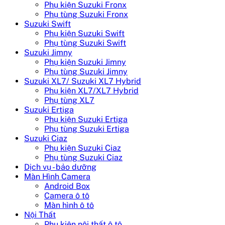
Phụ kiện Suzuki Fronx
Phụ tùng Suzuki Fronx
Suzuki Swift
Phụ kiện Suzuki Swift
Phụ tùng Suzuki Swift
Suzuki Jimny
Phụ kiện Suzuki Jimny
Phụ tùng Suzuki Jimny
Suzuki XL7/ Suzuki XL7 Hybrid
Phụ kiện XL7/XL7 Hybrid
Phụ tùng XL7
Suzuki Ertiga
Phụ kiện Suzuki Ertiga
Phụ tùng Suzuki Ertiga
Suzuki Ciaz
Phụ kiện Suzuki Ciaz
Phụ tùng Suzuki Ciaz
Dịch vụ - bảo dưỡng
Màn Hình Camera
Android Box
Camera ô tô
Màn hình ô tô
Nội Thất
Phụ kiện nội thất ô tô