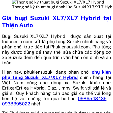
Thông số kỹ thuật bugi đánh lửa Suzuki XL7/XL7 Hyb
Giá
bugi Suzuki XL7/XL7 Hybrid
tại
Thiện Auto
Bugi Suzuki XL7/XL7 Hybrid
được sản xuất tại
Indonesia
cam kết là phụ tùng Suzuki chính hãng và
phân phối trực tiếp tại Phukiensuzuki.com. Phụ tùng
này được dùng để thay thế, sửa chữa các động cơ
xe Suzuki đem đến quá trình vận hành ổn định và an
toàn.
Hiện nay, phukiensuzuki đang phân phối
phụ kiện
phụ tùng Suzuki XL7/XL7 Hybrid
chính hãng tại
Việt Nam cùng các dòng xe Suzuki khác như
Ertiga/Ertiga Hybrid, Ciaz, Jimny, Swift với giá lẻ và
giá sỉ. Qúy khách hàng cần báo giá cụ thể vui lòng
liên hệ với chúng tôi qua hotline
0986548436
–
0938395022
nhé!