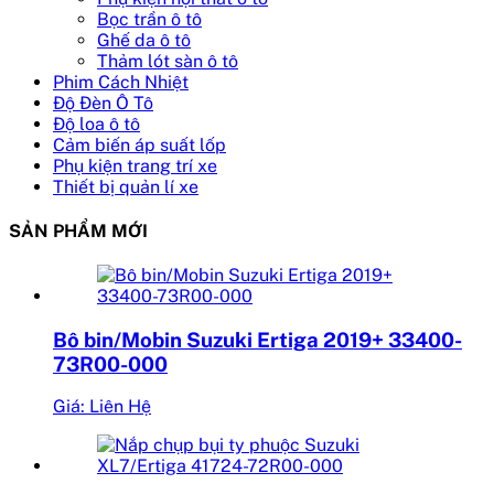
Bọc trần ô tô
Ghế da ô tô
Thảm lót sàn ô tô
Phim Cách Nhiệt
Độ Đèn Ô Tô
Độ loa ô tô
Cảm biến áp suất lốp
Phụ kiện trang trí xe
Thiết bị quản lí xe
SẢN PHẨM MỚI
Bô bin/Mobin Suzuki Ertiga 2019+ 33400-
73R00-000
Giá: Liên Hệ