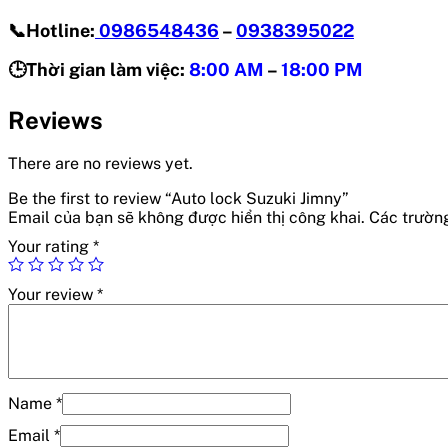
📞Hotline:
0986548436
–
0938395022
🕒Thời gian làm việc:
8:00 AM
–
18:00 PM
Reviews
There are no reviews yet.
Be the first to review “Auto lock Suzuki Jimny”
Email của bạn sẽ không được hiển thị công khai.
Các trườn
Your rating
*
Your review
*
Name
*
Email
*