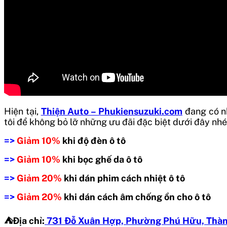
Hiện tại,
Thiện Auto – Phukiensuzuki.com
đang có nh
tôi để không bỏ lỡ những ưu đãi đặc biệt dưới đây nhé
=>
Giảm 10%
khi độ đèn ô tô
=>
Giảm 10%
khi bọc ghế da ô tô
=>
Giảm 20%
khi dán phim cách nhiệt ô tô
=>
Giảm 20%
khi dán cách âm chống ồn cho ô tô
⛺️Địa chỉ:
731 Đỗ Xuân Hợp, Phường Phú Hữu, Thàn