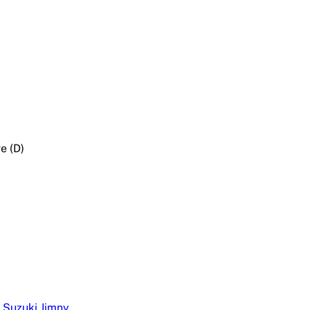
e (D)
,
Suzuki Jimny