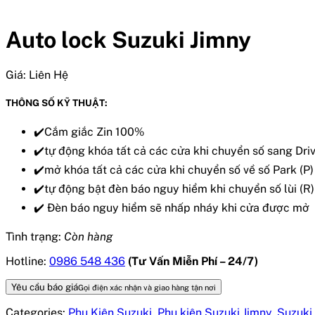
Auto lock Suzuki Jimny
Giá:
Liên Hệ
THÔNG SỐ KỸ THUẬT:
✔️Cắm giắc Zin 100%
✔️tự động khóa tất cả các cửa khi chuyển số sang Driv
✔️mở khóa tất cả các cửa khi chuyển số về số Park (P)
✔️tự động bật đèn báo nguy hiểm khi chuyển số lùi (R)
✔️ Đèn báo nguy hiểm sẽ nhấp nháy khi cửa được mở
Tình trạng:
Còn hàng
Hotline:
0986 548 436
(Tư Vấn Miễn Phí – 24/7)
Yêu cầu báo giá
Gọi điện xác nhận và giao hàng tận nơi
Categories:
Phụ Kiện Suzuki
,
Phụ kiện Suzuki Jimny
,
Suzuki