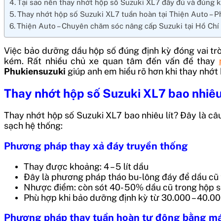
Tại sao nên thay nhớt hộp số Suzuki XL7 đầy đủ và đúng k
Thay nhớt hộp số Suzuki XL7 tuần hoàn tại Thiện Auto – 
Thiện Auto – Chuyên chăm sóc nâng cấp Suzuki tại Hồ Chí
Việc bảo dưỡng dầu hộp số đúng định kỳ đóng vai trò
kém. Rất nhiều chủ xe quan tâm đến vấn đề thay
Phukiensuzuki
giúp anh em hiểu rõ hơn khi thay nhớt
Thay nhớt hộp số Suzuki XL7 bao nhiêu 
Thay nhớt hộp số Suzuki XL7 bao nhiêu lít? Đây là c
sạch hệ thống:
Phương pháp thay xả đáy truyền thống
Thay được khoảng: 4 – 5 lít dầu
Đây là phương pháp tháo bu-lông đáy để dầu cũ 
Nhược điểm: còn sót 40- 50% dầu cũ trong hộp s
Phù hợp khi bảo dưỡng định kỳ từ 30.000 – 40.0
Phương pháp thay tuần hoàn tự động bằng m