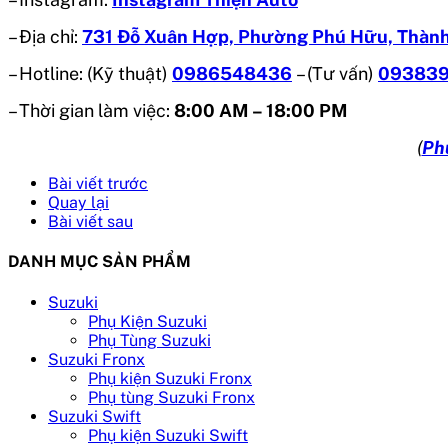
– Địa chỉ:
731 Đỗ Xuân Hợp, Phường Phú Hữu, Thành
– Hotline: (Kỹ thuật)
0986548436
– (Tư vấn)
09383
– Thời gian làm việc:
8:00 AM – 18:00 PM
(
Ph
Bài viết trước
Quay lại
Bài viết sau
DANH MỤC SẢN PHẨM
Suzuki
Phụ Kiện Suzuki
Phụ Tùng Suzuki
Suzuki Fronx
Phụ kiện Suzuki Fronx
Phụ tùng Suzuki Fronx
Suzuki Swift
Phụ kiện Suzuki Swift