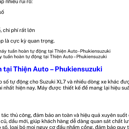
p nhiều rủi ro:
số
 chi phí rất lớn
p là cực kỳ quan trọng.
tuần hoàn tự động tại Thiện Auto – Phukiensuzuki
 tại Thiện Auto – Phukiensuzuki
 hộp số tự động cho Suzuki XL7 và nhiều dòng xe khác 
 nhất hiện nay. Máy được thiết kế để mang lại hiệu suấ
tác thủ công, đảm bảo an toàn và hiệu quả xuyên suốt 
cũ, dầu mới, giúp khách hàng dễ dàng quan sát chất lư
số, loại bỏ mọi nguy cơ đấu nhầm cổng, đảm bảo quy t