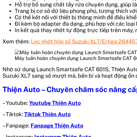
Hỗ trợ bổ sung chất tẩy rửa chuyên dụng, giúp là
Trang bị cơ sở dữ liệu phong phú, tương thích với
Có thể kết nối với thiết bị thông minh để điều khiể
Đi kèm bộ adapter đa dạng, phù hợp với các loại 
In kết quả thay nhớt tự động trực tiếp trên máy, 
Xem thêm:
Lọc nhớt hộp số Suzuki XL7/Ertiga 2644
Máy tuần hoàn chuyên dụng Launch Smartsafe CAT 
Nhờ sử dụng Launch Smartsafe CAT 601S, Thiện Auto m
Suzuki XL7 sang số mượt mà, bền bỉ và hoạt động ổn địn
Thiện Auto – Chuyên chăm sóc nâng cấp
– Youtube:
Youtube Thiện Auto
– Tiktok:
Tiktok Thiện Auto
– Fanpage:
Fanpage Thiện Auto
– Instagram:
Instagram Thiện Auto