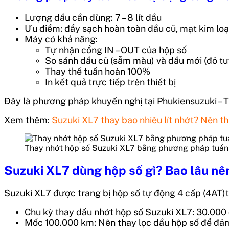
Lượng dầu cần dùng: 7 – 8 lít dầu
Ưu điểm: đẩy sạch hoàn toàn dầu cũ, mạt kim loạ
Máy có khả năng:
Tự nhận cổng IN – OUT của hộp số
So sánh dầu cũ (sẫm màu) và dầu mới (đỏ tư
Thay thế tuần hoàn 100%
In kết quả trực tiếp trên thiết bị
Đây là phương pháp khuyến nghị tại Phukiensuzuki – 
Xem thêm
Suzuki XL7 thay bao nhiêu lít nhớt? Nên th
:
Thay nhớt hộp số Suzuki XL7 bằng phương pháp tuần h
Suzuki XL7 dùng hộp số gì? Bao lâu nê
Suzuki XL7 được trang bị hộp số tự động 4 cấp (4AT)t
Chu kỳ thay dầu nhớt hộp số Suzuki XL7: 30.000 
Mốc 100.000 km: Nên thay lọc dầu hộp số để đảm