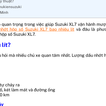
ỹ thuật?
Phukiensuzuki
 Minh
 quan trọng trong việc giúp Suzuki XL7 vận hành mượt
nhớt hộp số Suzuki XL7 bao nhiêu lít
và đâu là phươ
 hộp số Suzuki XL7.
lít?
âu hỏi mà nhiều chủ xe quan tâm nhất. Lượng dầu nhớt
tự chảy ra
ố, két làm mát và đường ống
00 km
áy