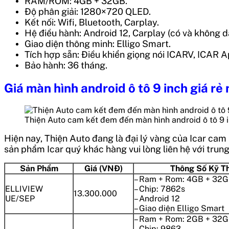
RAM/ROM: 4GB + 32GB.
Độ phân giải: 1280×720 QLED.
Kết nối: Wifi, Bluetooth, Carplay.
Hệ điều hành: Android 12, Carplay (có và không dây
Giao diện thông minh: Elligo Smart.
Tích hợp sẵn: Điều khiển giọng nói ICARV, ICAR A
Bảo hành: 36 tháng.
Giá màn hình android ô tô 9 inch giá r
Thiện Auto cam kết đem đến màn hình android ô tô 9 i
Hiện nay, Thiện Auto đang là đại lý vàng của Icar cam 
sản phẩm Icar quý khác hàng vui lòng liên hệ với tru
Sản Phẩm
Giá (VNĐ)
Thông Số Kỹ T
– Ram + Rom: 4GB + 32
ELLIVIEW
– Chip: 7862s
13.300.000
UE/SEP
– Android 12
– Giao diện Elligo Smart
– Ram + Rom: 2GB + 32
– Chip: 9863