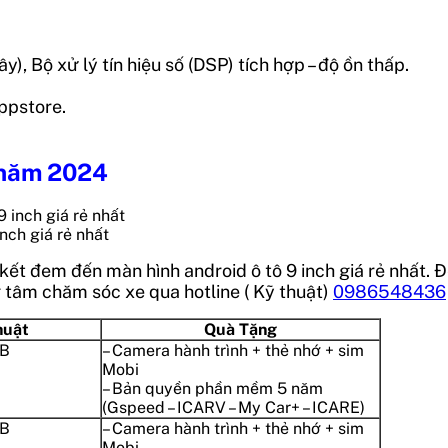
), Bộ xử lý tín hiệu số (DSP) tích hợp – độ ồn thấp.
ppstore.
ẻ năm 2024
nch giá rẻ nhất
kết đem đến màn hình android ô tô 9 inch giá rẻ nhất. Để
ng tâm chăm sóc xe qua hotline
( Kỹ thuật)
0986548436
huật
Quà Tặng
GB
– Camera hành trình + thẻ nhớ + sim
Mobi
– Bản quyền phần mềm 5 năm
(Gspeed – ICARV – My Car+ – ICARE)
GB
– Camera hành trình + thẻ nhớ + sim
Mobi