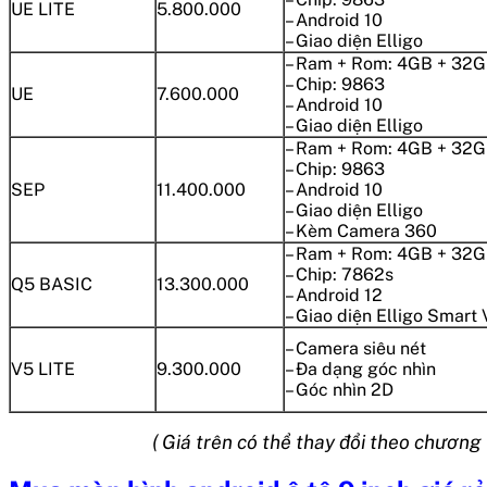
UE LITE
5.800.000
– Android 10
– Giao diện Elligo
– Ram + Rom: 4GB + 32
– Chip: 9863
UE
7.600.000
– Android 10
– Giao diện Elligo
– Ram + Rom: 4GB + 32
– Chip: 9863
SEP
11.400.000
– Android 10
– Giao diện Elligo
– Kèm Camera 360
– Ram + Rom: 4GB + 32
– Chip: 7862s
Q5 BASIC
13.300.000
– Android 12
– Giao diện Elligo Smart
– Camera siêu nét
V5 LITE
9.300.000
– Đa dạng góc nhìn
– Góc nhìn 2D
( Giá trên có thể thay đổi theo chương