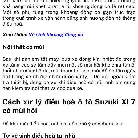
Mùi khét có thể do nhiều nguyên nhân khác nhau nhưng
khả năng mùi khét phát ra từ khoang động cơ là rất cao.
Một số phụ tùng trong khoang động cơ gặp trục trặc
trong quá trình xe vận hành cũng ảnh hưởng đến hệ thống
điều hoà.
Xem thêm:
Vệ sinh khoang động cơ
Nội thất có mùi
Sau khi anh em tắt máy, cửa xe đóng kín, nhiệt độ trong
xe tăng cao sẽ làm dậy mùi một số mùi hôi khó chịu từ nội
thất như mùi ghế da, mùi thảm lót sàn, mùi đồ ăn lâu ngày
đặt trong xe nhưng chưa được xử lý,… Do đó, ngoài kiểm
tra thiết bị, động cơ xe khi điều hoà có mùi anh em cũng
nên kiểm tra nội thất và cốp của xe.
Cách xử lý điều hoà ô tô Suzuki XL7
có mùi hôi
Để khử mùi điều hoà, anh em cần chú ý các điểm sau:
Tự vệ sinh điều hoà tại nhà