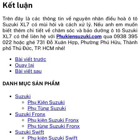
Kết luận
Trên đây là các thông tin về nguyên nhân điều hoà ô tô
Suzuki XL7 có mùi hôi và cách xử lý. Nếu anh em muốn
biết thêm chi tiết về chăm sóc và bảo dưỡng ô tô Suzuki
XL7 có thể liên hệ với
Phukiensuzuki.com
qua 0938 395
022 hoặc ghé 731 Đỗ Xuân Hợp, Phường Phú Hữu, Thành
phố Thủ Đức, TP. HCM nhé!
Bài viết trước
Quay lại
Bài viết sau
DANH MỤC SẢN PHẨM
Suzuki
Phụ Kiện Suzuki
Phụ Tùng Suzuki
Suzuki Fronx
Phụ kiện Suzuki Fronx
Phụ tùng Suzuki Fronx
Suzuki Swift
Phụ kiện Suzuki Swift