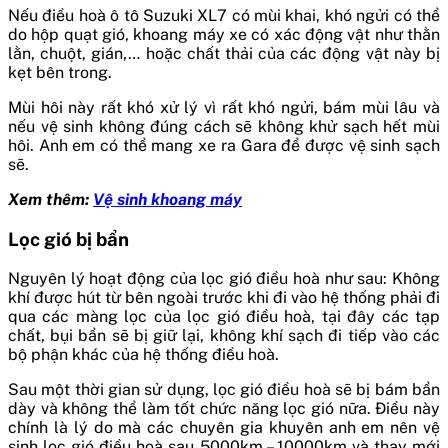
Nếu điều hoà ô tô Suzuki XL7 có mùi khai, khó ngửi có thể
do hộp quạt gió, khoang máy xe có xác động vật như thằn
lằn, chuột, gián,… hoặc chất thải của các động vật này bị
kẹt bên trong.
Mùi hôi này rất khó xử lý vì rất khó ngửi, bám mùi lâu và
nếu vệ sinh không đúng cách sẽ không khử sạch hết mùi
hôi. Anh em có thể mang xe ra Gara để được vệ sinh sạch
sẽ.
Xem thêm:
Vệ sinh khoang máy
Lọc gió bị bẩn
Nguyên lý hoạt động của lọc gió điều hoà như sau: Không
khí được hút từ bên ngoài trước khi đi vào hệ thống phải đi
qua các màng lọc của lọc gió điều hoà, tại đây các tạp
chất, bụi bẩn sẽ bị giữ lại, không khí sạch đi tiếp vào các
bộ phận khác của hệ thống điều hoà.
Sau một thời gian sử dụng, lọc gió điều hoà sẽ bị bám bẩn
dày và không thể làm tốt chức năng lọc gió nữa. Điều này
chính là lý do mà các chuyên gia khuyên anh em nên vệ
sinh lọc gió điều hoà sau 5000km – 10000km và thay mới