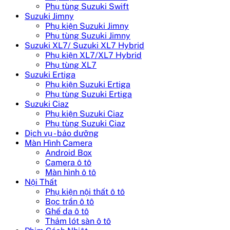
Phụ tùng Suzuki Swift
Suzuki Jimny
Phụ kiện Suzuki Jimny
Phụ tùng Suzuki Jimny
Suzuki XL7/ Suzuki XL7 Hybrid
Phụ kiện XL7/XL7 Hybrid
Phụ tùng XL7
Suzuki Ertiga
Phụ kiện Suzuki Ertiga
Phụ tùng Suzuki Ertiga
Suzuki Ciaz
Phụ kiện Suzuki Ciaz
Phụ tùng Suzuki Ciaz
Dịch vụ - bảo dưỡng
Màn Hình Camera
Android Box
Camera ô tô
Màn hình ô tô
Nội Thất
Phụ kiện nội thất ô tô
Bọc trần ô tô
Ghế da ô tô
Thảm lót sàn ô tô