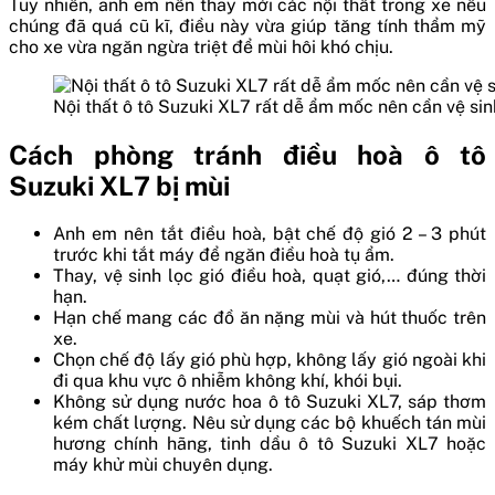
Tuy nhiên, anh em nên thay mới các nội thất trong xe nếu
chúng đã quá cũ kĩ, điều này vừa giúp tăng tính thẩm mỹ
cho xe vừa ngăn ngừa triệt để mùi hôi khó chịu.
Nội thất ô tô Suzuki XL7 rất dễ ẩm mốc nên cần vệ sin
Cách phòng tránh điều hoà ô tô
Suzuki XL7 bị mùi
Anh em nên tắt điều hoà, bật chế độ gió 2 – 3 phút
trước khi tắt máy để ngăn điều hoà tụ ẩm.
Thay, vệ sinh lọc gió điều hoà, quạt gió,… đúng thời
hạn.
Hạn chế mang các đồ ăn nặng mùi và hút thuốc trên
xe.
Chọn chế độ lấy gió phù hợp, không lấy gió ngoài khi
đi qua khu vực ô nhiễm không khí, khói bụi.
Không sử dụng nước hoa ô tô Suzuki XL7, sáp thơm
kém chất lượng. Nêu sử dụng các bộ khuếch tán mùi
hương chính hãng, tinh dầu ô tô Suzuki XL7 hoặc
máy khử mùi chuyên dụng.