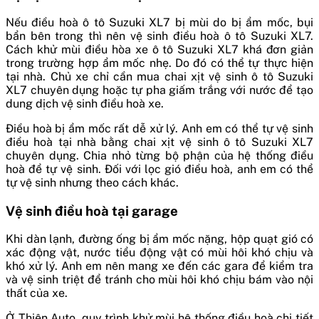
Nếu điều hoà ô tô Suzuki XL7 bị mùi do bị ẩm mốc, bụi
bẩn bên trong thì nên vệ sinh điều hoà ô tô Suzuki XL7.
Cách khử mùi điều hòa xe ô tô Suzuki XL7 khá đơn giản
trong trường hợp ẩm mốc nhẹ. Do đó có thể tự thực hiện
tại nhà. Chủ xe chỉ cần mua chai xịt vệ sinh ô tô Suzuki
XL7 chuyên dụng hoặc tự pha giấm trắng với nước để tạo
dung dịch vệ sinh điều hoà xe.
Điều hoà bị ẩm mốc rất dễ xử lý. Anh em có thể tự vệ sinh
điều hoà tại nhà bằng chai xịt vệ sinh ô tô Suzuki XL7
chuyên dụng. Chia nhỏ từng bộ phận của hệ thống điều
hoà để tự vệ sinh. Đối với lọc gió điều hoà, anh em có thể
tự vệ sinh nhưng theo cách khác.
Vệ sinh điều hoà tại garage
Khi dàn lạnh, đường ống bị ẩm mốc nặng, hộp quạt gió có
xác động vật, nước tiểu động vật có mùi hôi khó chịu và
khó xử lý. Anh em nên mang xe đến các gara để kiểm tra
và vệ sinh triệt để tránh cho mùi hôi khó chịu bám vào nội
thất của xe.
Ở Thiện Auto, quy trình khử mùi hệ thống điều hoà chi tiết