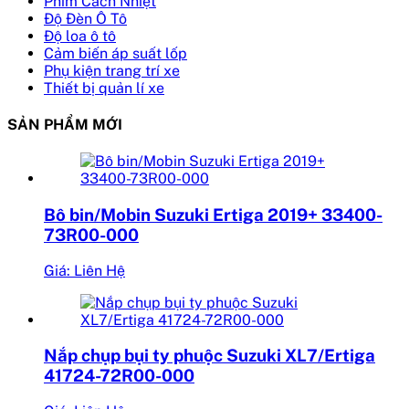
Phim Cách Nhiệt
Độ Đèn Ô Tô
Độ loa ô tô
Cảm biến áp suất lốp
Phụ kiện trang trí xe
Thiết bị quản lí xe
SẢN PHẨM MỚI
Bô bin/Mobin Suzuki Ertiga 2019+ 33400-
73R00-000
Giá: Liên Hệ
Nắp chụp bụi ty phuộc Suzuki XL7/Ertiga
41724-72R00-000