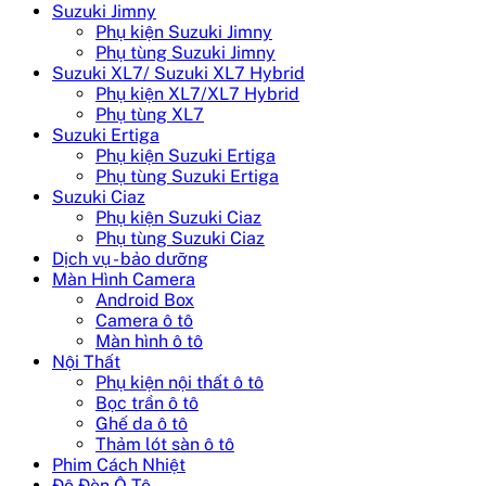
Suzuki Jimny
Phụ kiện Suzuki Jimny
Phụ tùng Suzuki Jimny
Suzuki XL7/ Suzuki XL7 Hybrid
Phụ kiện XL7/XL7 Hybrid
Phụ tùng XL7
Suzuki Ertiga
Phụ kiện Suzuki Ertiga
Phụ tùng Suzuki Ertiga
Suzuki Ciaz
Phụ kiện Suzuki Ciaz
Phụ tùng Suzuki Ciaz
Dịch vụ - bảo dưỡng
Màn Hình Camera
Android Box
Camera ô tô
Màn hình ô tô
Nội Thất
Phụ kiện nội thất ô tô
Bọc trần ô tô
Ghế da ô tô
Thảm lót sàn ô tô
Phim Cách Nhiệt
Độ Đèn Ô Tô