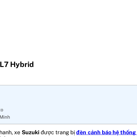
XL7 Hybrid
to
 Minh
phanh, xe
Suzuki
được trang bị
đèn cảnh báo hệ thống