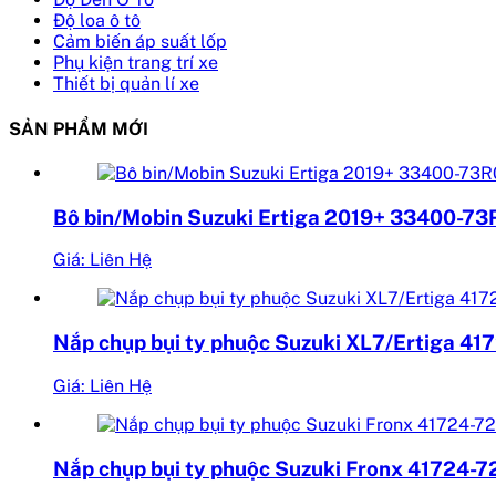
Độ loa ô tô
Cảm biến áp suất lốp
Phụ kiện trang trí xe
Thiết bị quản lí xe
SẢN PHẨM MỚI
Bô bin/Mobin Suzuki Ertiga 2019+ 33400-7
Giá: Liên Hệ
Nắp chụp bụi ty phuộc Suzuki XL7/Ertiga 4
Giá: Liên Hệ
Nắp chụp bụi ty phuộc Suzuki Fronx 41724-