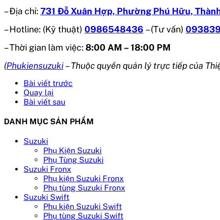
– Địa chỉ:
731 Đỗ Xuân Hợp, Phường Phú Hữu, Thành
– Hotline: (Kỹ thuật)
0986548436
– (Tư vấn)
09383
– Thời gian làm việc:
8:00 AM – 18:00 PM
(
Phukiensuzuki
– Thuộc quyền quản lý trực tiếp của Thi
Bài viết trước
Quay lại
Bài viết sau
DANH MỤC SẢN PHẨM
Suzuki
Phụ Kiện Suzuki
Phụ Tùng Suzuki
Suzuki Fronx
Phụ kiện Suzuki Fronx
Phụ tùng Suzuki Fronx
Suzuki Swift
Phụ kiện Suzuki Swift
Phụ tùng Suzuki Swift