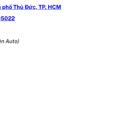
 phố Thủ Đức, TP. HCM
95022
ện Auto)