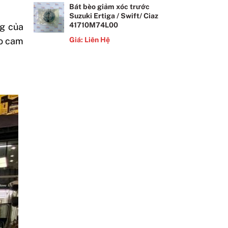
Bát bèo giảm xóc trước
Suzuki Ertiga / Swift/ Ciaz
41710M74L00
ng của
to cam
Giá: Liên Hệ