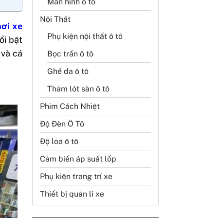
Màn hình ô tô
Nội Thất
ơi xe
Phụ kiện nội thất ô tô
ổi bật
 và cá
Bọc trần ô tô
Ghế da ô tô
Thảm lót sàn ô tô
Phim Cách Nhiệt
Độ Đèn Ô Tô
Độ loa ô tô
Cảm biến áp suất lốp
Phụ kiện trang trí xe
Thiết bị quản lí xe