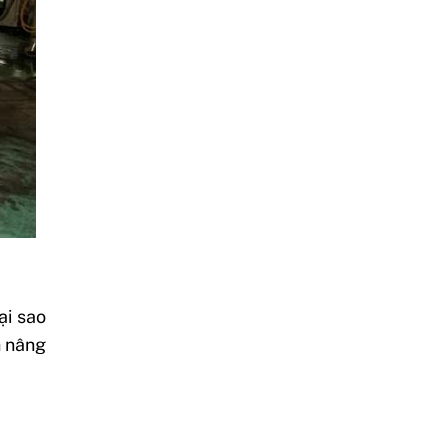
ại sao
h nâng