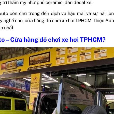
ng trí thẩm mỹ như phủ ceramic, dán decal xe.
uto còn chú trọng đến dịch vụ hậu mãi và sự hài lò
tay nghề cao, cửa hàng đồ chơi xe hơi TPHCM Thiện Au
o nhất.
uto – Cửa hàng đồ chơi xe hơi TPHCM?