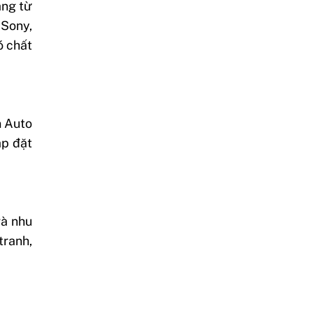
ãng từ
 Sony,
ó chất
n Auto
ắp đặt
và nhu
tranh,