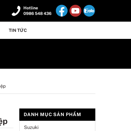
Hotline
0986 548 436
TIN TỨC
iệp
DANH MỤC SẢN PHẨM
ệp
Suzuki