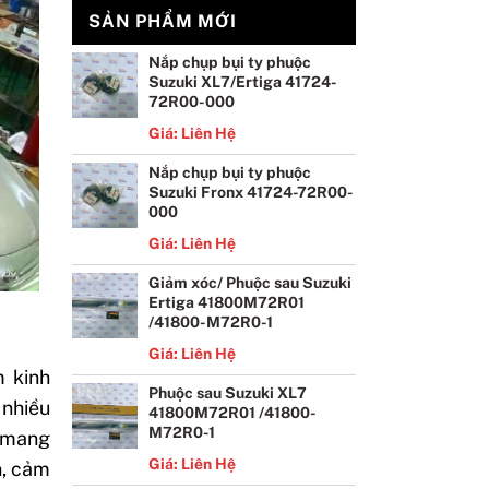
SẢN PHẨM MỚI
Nắp chụp bụi ty phuộc
Suzuki XL7/Ertiga 41724-
72R00-000
Giá: Liên Hệ
Nắp chụp bụi ty phuộc
Suzuki Fronx 41724-72R00-
000
Giá: Liên Hệ
Giảm xóc/ Phuộc sau Suzuki
Ertiga 41800M72R01
/41800-M72R0-1
Giá: Liên Hệ
m kinh
Phuộc sau Suzuki XL7
 nhiều
41800M72R01 /41800-
M72R0-1
o mang
Giá: Liên Hệ
h, cảm