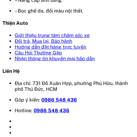
– Nâng cấp ánh sáng.
– Bọc ghế da, đổi màu nội thất.
Thiện Auto
Giới thiệu trung tâm chăm sóc xe
Đổi trả, Mua lại, Bảo hành
Hướng dẫn đặt hàng trực tuyến
Câu Hỏi Thường Gặp
Nhận thông tin khuyến mại hấp dẫn
Liên Hệ
Địa chỉ: 731 Đỗ Xuân Hợp, phường Phú Hữu, thành
phố Thủ Đức, HCM
Góp ý kiến:
0986 548 436
Hotline:
0986 548 436