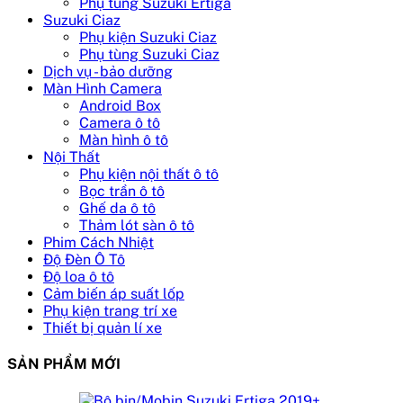
Phụ tùng Suzuki Ertiga
Suzuki Ciaz
Phụ kiện Suzuki Ciaz
Phụ tùng Suzuki Ciaz
Dịch vụ - bảo dưỡng
Màn Hình Camera
Android Box
Camera ô tô
Màn hình ô tô
Nội Thất
Phụ kiện nội thất ô tô
Bọc trần ô tô
Ghế da ô tô
Thảm lót sàn ô tô
Phim Cách Nhiệt
Độ Đèn Ô Tô
Độ loa ô tô
Cảm biến áp suất lốp
Phụ kiện trang trí xe
Thiết bị quản lí xe
SẢN PHẨM MỚI