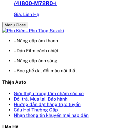
/41800-M72R0-1
Giá: Liên Hệ
Menu Close
– Nâng cấp âm thanh.
– Dán Film cách nhiệt.
– Nâng cấp ánh sáng.
– Bọc ghế da, đổi màu nội thất.
Thiện Auto
Giới thiệu trung tâm chăm sóc xe
Đổi trả, Mua lại, Bảo hành
Hướng dẫn đặt hàng trực tuyến
Câu Hỏi Thường Gặp
Nhận thông tin khuyến mại hấp dẫn
Liên Hệ