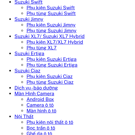
Suzuki Swift
Phụ kiện Suzuki Swift
Phụ tùng Suzuki Swift
Suzuki Jimny
Phụ kiện Suzuki Jimny
Phụ tùng Suzuki Jimny
Suzuki XL7/ Suzuki XL7 Hybrid
Phụ kiện XL7/XL7 Hybrid
Phụ tùng XL7
Suzuki Ertiga
Phụ kiện Suzuki Ertiga
Phụ tùng Suzuki Ertiga
Suzuki Ciaz
Phụ kiện Suzuki Ciaz
Phụ tùng Suzuki Ciaz
Dịch vụ - bảo dưỡng
Màn Hình Camera
Android Box
Camera ô tô
Màn hình ô tô
Nội Thất
Phụ kiện nội thất ô tô
Bọc trần ô tô
Ghế da ô tô