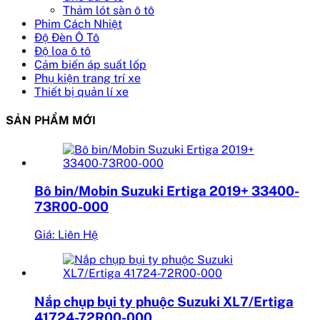
Thảm lót sàn ô tô
Phim Cách Nhiệt
Độ Đèn Ô Tô
Độ loa ô tô
Cảm biến áp suất lốp
Phụ kiện trang trí xe
Thiết bị quản lí xe
SẢN PHẨM MỚI
Bô bin/Mobin Suzuki Ertiga 2019+ 33400-
73R00-000
Giá: Liên Hệ
Nắp chụp bụi ty phuộc Suzuki XL7/Ertiga
41724-72R00-000