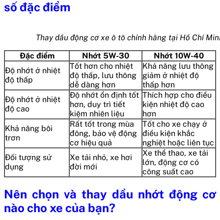
số đặc điểm
Thay dầu động cơ xe ô tô chính hãng tại Hồ Chí Min
Đặc điểm
Nhớt 5W-30
Nhớt 10W-40
Tốt hơn cho nhiệt
Khả năng lưu thông
Độ nhớt ở nhiệt
độ thấp, lưu thông
giảm ở nhiệt độ
độ thấp
dễ dàng hơn
thấp hơn
Độ nhớt ổn định tốt
Thích hợp cho điều
Độ nhớt ở nhiệt
hơn, duy trì tiết
kiện nhiệt độ cao
độ cao
kiệm nhiên liệu
hơn
Rất tốt trong mùa
Tốt cho xe chạy ở
Khả năng bôi
đông, bảo vệ động
điều kiện khắc
trơn
cơ hiệu quả
nghiệt hoặc liên tục
Xe thể thao, xe tải
Đối tượng sử
Xe tải nhỏ, xe hơi
lớn, động cơ có
dụng
đời mới
công suất cao
Nên chọn và thay dầu nhớt động cơ
nào cho xe của bạn?