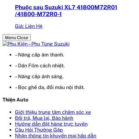
Phuộc sau Suzuki XL7 41800M72R01
/41800-M72R0-1
Giá: Liên Hệ
Menu Close
– Nâng cấp âm thanh.
– Dán Film cách nhiệt.
– Nâng cấp ánh sáng.
– Bọc ghế da, đổi màu nội thất.
Thiện Auto
Giới thiệu trung tâm chăm sóc xe
Đổi trả, Mua lại, Bảo hành
Hướng dẫn đặt hàng trực tuyến
Câu Hỏi Thường Gặp
Nhận thông tin khuyến mại hấp dẫn