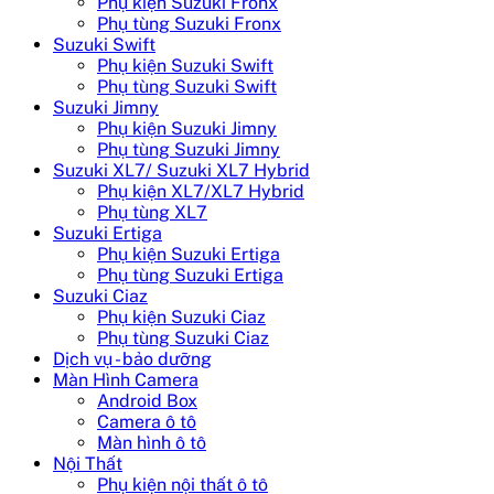
Phụ kiện Suzuki Fronx
Phụ tùng Suzuki Fronx
Suzuki Swift
Phụ kiện Suzuki Swift
Phụ tùng Suzuki Swift
Suzuki Jimny
Phụ kiện Suzuki Jimny
Phụ tùng Suzuki Jimny
Suzuki XL7/ Suzuki XL7 Hybrid
Phụ kiện XL7/XL7 Hybrid
Phụ tùng XL7
Suzuki Ertiga
Phụ kiện Suzuki Ertiga
Phụ tùng Suzuki Ertiga
Suzuki Ciaz
Phụ kiện Suzuki Ciaz
Phụ tùng Suzuki Ciaz
Dịch vụ - bảo dưỡng
Màn Hình Camera
Android Box
Camera ô tô
Màn hình ô tô
Nội Thất
Phụ kiện nội thất ô tô