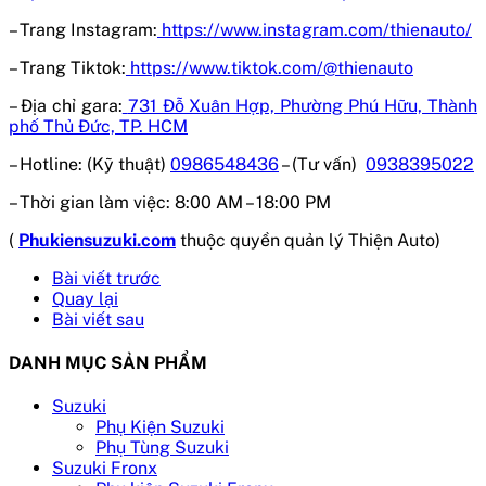
– Trang Instagram:
https://www.instagram.com/thienauto/
– Trang Tiktok:
https://www.tiktok.com/@thienauto
– Địa chỉ gara:
731 Đỗ Xuân Hợp, Phường Phú Hữu, Thành
phố Thủ Đức, TP. HCM
– Hotline: (Kỹ thuật)
0986548436
– (Tư vấn)
0938395022
– Thời gian làm việc:
8:00 AM – 18:00 PM
(
Phukiensuzuki.com
thuộc quyền quản lý Thiện Auto)
Bài viết trước
Quay lại
Bài viết sau
DANH MỤC SẢN PHẨM
Suzuki
Phụ Kiện Suzuki
Phụ Tùng Suzuki
Suzuki Fronx