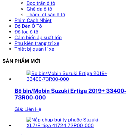
Bọc trần ô tô
Ghế da ô tô
Thảm lót sàn ô tô
Phim Cách Nhiệt
Độ Đèn Ô Tô
Độ loa ô tô
Cảm biến áp suất lốp
Phụ kiện trang trí xe
Thiết bị quản lí xe
SẢN PHẨM MỚI
Bô bin/Mobin Suzuki Ertiga 2019+ 33400-
73R00-000
Giá: Liên Hệ