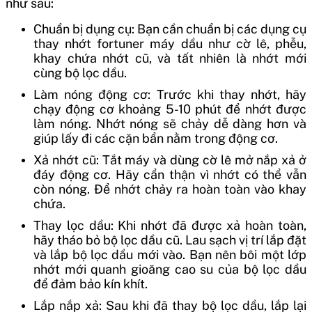
như sau:
Chuẩn bị dụng cụ: Bạn cần chuẩn bị các dụng cụ
thay nhớt fortuner máy dầu
như cờ lê, phễu,
khay chứa nhớt cũ, và tất nhiên là nhớt mới
cùng bộ lọc dầu.
Làm nóng động cơ: Trước khi thay nhớt, hãy
chạy động cơ khoảng 5-10 phút để nhớt được
làm nóng. Nhớt nóng sẽ chảy dễ dàng hơn và
giúp lấy đi các cặn bẩn nằm trong động cơ.
Xả nhớt cũ: Tắt máy và dùng cờ lê mở nắp xả ở
đáy động cơ. Hãy cẩn thận vì nhớt có thể vẫn
còn nóng. Để nhớt chảy ra hoàn toàn vào khay
chứa.
Thay lọc dầu: Khi nhớt đã được xả hoàn toàn,
hãy tháo bỏ bộ lọc dầu cũ. Lau sạch vị trí lắp đặt
và lắp bộ lọc dầu mới vào. Bạn nên bôi một lớp
nhớt mới quanh gioăng cao su của bộ lọc dầu
để đảm bảo kín khít.
Lắp nắp xả: Sau khi đã thay bộ lọc dầu, lắp lại