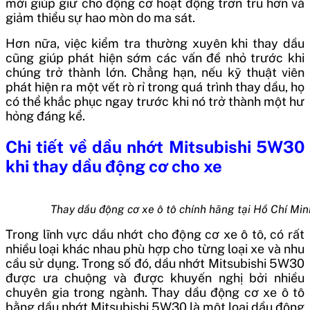
mới giúp giữ cho động cơ hoạt động trơn tru hơn và
giảm thiểu sự hao mòn do ma sát.
Hơn nữa, việc kiểm tra thường xuyên khi thay dầu
cũng giúp phát hiện sớm các vấn đề nhỏ trước khi
chúng trở thành lớn. Chẳng hạn, nếu kỹ thuật viên
phát hiện ra một vết rò rỉ trong quá trình thay dầu, họ
có thể khắc phục ngay trước khi nó trở thành một hư
hỏng đáng kể.
Chi tiết về dầu nhớt Mitsubishi 5W30
khi thay dầu động cơ cho xe
Thay dầu động cơ xe ô tô chính hãng tại Hồ Chí Min
Trong lĩnh vực dầu nhớt cho động cơ xe ô tô, có rất
nhiều loại khác nhau phù hợp cho từng loại xe và nhu
cầu sử dụng. Trong số đó, dầu nhớt Mitsubishi 5W30
được ưa chuộng và được khuyến nghị bởi nhiều
chuyên gia trong ngành.
Thay dầu động cơ xe ô tô
bằng dầu nhớt Mitsubishi 5W30 là một loại dầu động