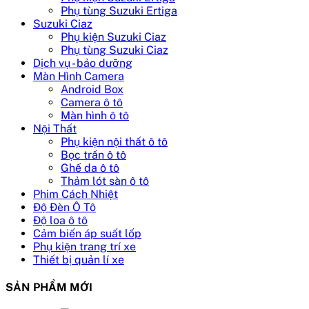
Phụ tùng Suzuki Ertiga
Suzuki Ciaz
Phụ kiện Suzuki Ciaz
Phụ tùng Suzuki Ciaz
Dịch vụ - bảo dưỡng
Màn Hình Camera
Android Box
Camera ô tô
Màn hình ô tô
Nội Thất
Phụ kiện nội thất ô tô
Bọc trần ô tô
Ghế da ô tô
Thảm lót sàn ô tô
Phim Cách Nhiệt
Độ Đèn Ô Tô
Độ loa ô tô
Cảm biến áp suất lốp
Phụ kiện trang trí xe
Thiết bị quản lí xe
SẢN PHẨM MỚI