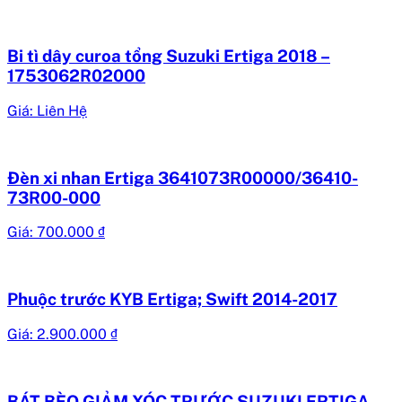
Bi tì dây curoa tổng Suzuki Ertiga 2018 –
1753062R02000
Giá: Liên Hệ
Đèn xi nhan Ertiga 3641073R00000/36410-
73R00-000
Giá:
700.000
₫
Phuộc trước KYB Ertiga; Swift 2014-2017
Giá:
2.900.000
₫
BÁT BÈO GIẢM XÓC TRƯỚC SUZUKI ERTIGA