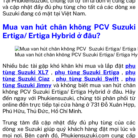
Tại Phukiensuzuki, chúng tôi tự tin là đơn vị cung cấp
và cập nhật đầy đủ phụ tùng cho tất cả các dòng xe
Suzuki đang có mặt tại Việt Nam.
Mua
van hút chân không PCV Suzuki
Ertiga/ Ertiga Hybrid
ở đâu?
Mua van hút chân không PCV Suzuki Ertiga/ Ertiga Hy
Nhiều bác tài gặp khó khăn khi mua và lắp đặt
phụ
tùng Suzuki XL7
,
phụ tùng Suzuki Ertiga
,
phụ
tùng Suzuki Ciaz
,
phụ tùng Suzuki Swift
,
phụ
tùng Suzuki Jimny
và không biết mua
van hút chân
không PCV Suzuki Ertiga/ Ertiga Hybrid
ở đâu. Hãy
đến ngay với Phukiensuzuki, chúng tôi phân phối từ
online đến trực tiếp tại cửa hàng ở 731 Đỗ Xuân Hợp,
Phú Hữu, Thủ Đức, Hồ Chí Minh.
Trung tâm đã cập nhật đầy đủ phụ tùng của các
dòng xe Suzuki giúp quý khách hàng đặt mọi lúc và
mọi nơi. Bên cạnh đó, Phukiensuzuki.com cung cấp