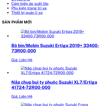
Cảm biến áp suất lốp
Phụ kiện trang trí xe
Thiết bị quản lí xe
SẢN PHẨM MỚI
Bô bin/Mobin Suzuki Ertiga 2019+ 33400-
73R00-000
Giá: Liên Hệ
Nắp chụp bụi ty phuộc Suzuki XL7/Ertiga
41724-72R00-000
Giá: Liên Hệ