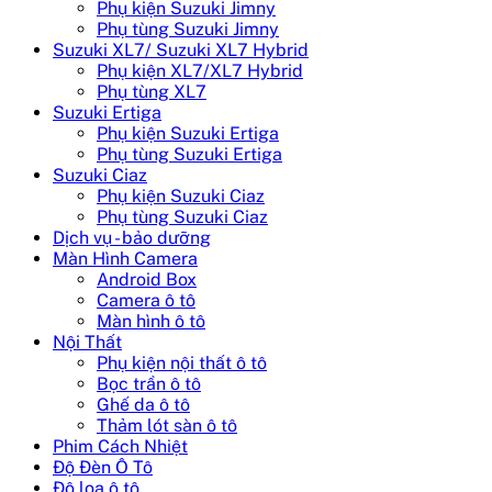
Phụ kiện Suzuki Jimny
Phụ tùng Suzuki Jimny
Suzuki XL7/ Suzuki XL7 Hybrid
Phụ kiện XL7/XL7 Hybrid
Phụ tùng XL7
Suzuki Ertiga
Phụ kiện Suzuki Ertiga
Phụ tùng Suzuki Ertiga
Suzuki Ciaz
Phụ kiện Suzuki Ciaz
Phụ tùng Suzuki Ciaz
Dịch vụ - bảo dưỡng
Màn Hình Camera
Android Box
Camera ô tô
Màn hình ô tô
Nội Thất
Phụ kiện nội thất ô tô
Bọc trần ô tô
Ghế da ô tô
Thảm lót sàn ô tô
Phim Cách Nhiệt
Độ Đèn Ô Tô
Độ loa ô tô