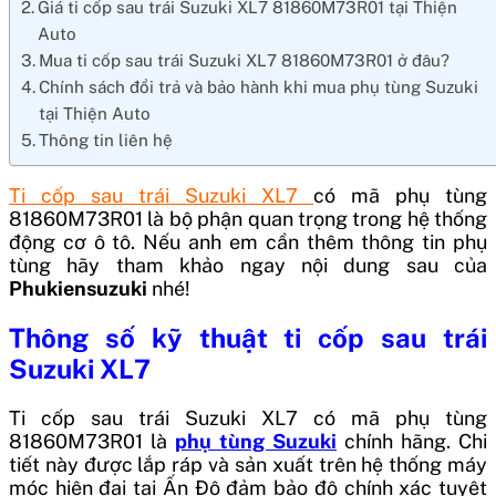
Giá ti cốp sau trái Suzuki XL7 81860M73R01 tại Thiện
Auto
Mua ti cốp sau trái Suzuki XL7 81860M73R01 ở đâu?
Chính sách đổi trả và bảo hành khi mua phụ tùng Suzuki
tại Thiện Auto
Thông tin liên hệ
Ti cốp sau trái Suzuki XL7
có mã phụ tùng
81860M73R01
là bộ phận quan trọng trong hệ thống
động cơ ô tô. Nếu anh em cần thêm thông tin phụ
tùng hãy tham khảo ngay nội dung sau của
Phukiensuzuki
nhé!
Thông số kỹ thuật
ti cốp sau trái
Suzuki XL7
Ti cốp sau trái Suzuki XL7
có mã phụ tùng
81860M73R01
là
phụ tùng Suzuki
chính hãng. Chi
tiết này được lắp ráp và sản xuất trên hệ thống máy
móc hiện đại tại
Ấn Độ
đảm bảo độ chính xác tuyệt