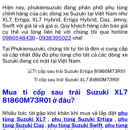
Hiện nay, phukiensuzuki đang phân phối phụ tùng
chính hãng của các dòng xe Suzuki tại Việt Nam như
XL7, Ertiga, XL7 Hybrid, Ertiga Hybrid, Ciaz, Jimny,
Swift với giá lẻ và giá sỉ. Qúy khách hàng cần báo giá
cụ thể vui lòng liên hệ với chúng tôi qua hotline
0986548436
–
0938395022
nhé!
Tại Phukiensuzuki, chúng tôi tự tin là đơn vị cung cấp
và cập nhật đầy đủ phụ tùng cho tất cả các dòng xe
Suzuki đang có mặt tại Việt Nam.
Ti cốp sau trái Suzuki XL7 81860M73R01
Mua
ti cốp sau trái Suzuki XL7
81860M73R01
ở đâu?
Nhiều bác tài gặp khó khăn khi mua và lắp đặt
phụ
tùng Suzuki XL7
,
phụ tùng Suzuki Ertiga
,
phụ
tùng Suzuki Ciaz
,
phụ tùng Suzuki Swift
,
phụ tùng