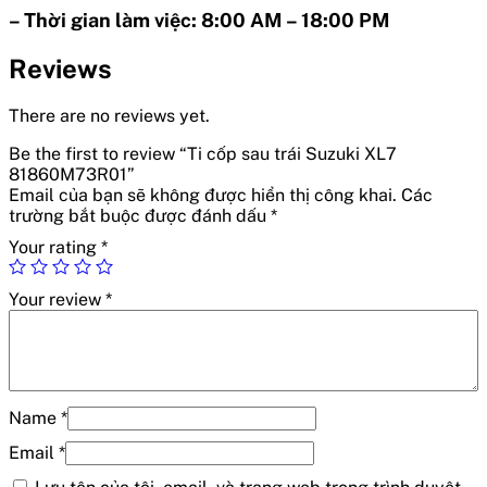
– Thời gian làm việc: 8:00 AM – 18:00 PM
Reviews
There are no reviews yet.
Be the first to review “Ti cốp sau trái Suzuki XL7
81860M73R01”
Email của bạn sẽ không được hiển thị công khai.
Các
trường bắt buộc được đánh dấu
*
Your rating
*
Your review
*
Name
*
Email
*